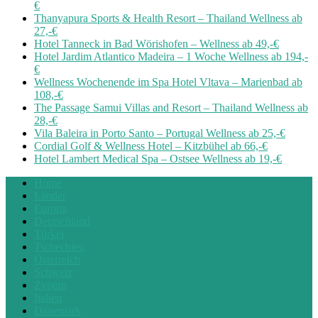
€
Thanyapura Sports & Health Resort – Thailand Wellness ab
27,-€
Hotel Tanneck in Bad Wörishofen – Wellness ab 49,-€
Hotel Jardim Atlantico Madeira – 1 Woche Wellness ab 194,-
€
Wellness Wochenende im Spa Hotel Vltava – Marienbad ab
108,-€
The Passage Samui Villas and Resort – Thailand Wellness ab
28,-€
Vila Baleira in Porto Santo – Portugal Wellness ab 25,-€
Cordial Golf & Wellness Hotel – Kitzbühel ab 66,-€
Hotel Lambert Medical Spa – Ostsee Wellness ab 19,-€
Home
Länder
Europa
Deutschland
Türkei
Tschechien
Österreich
Schweiz
Zypern
Italien
Dänemark