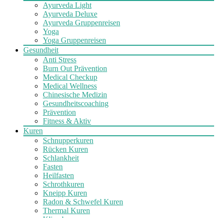
Ayurveda Light
Ayurveda Deluxe
Ayurveda Gruppenreisen
Yoga
Yoga Gruppenreisen
Gesundheit
Anti Stress
Burn Out Prävention
Medical Checkup
Medical Wellness
Chinesische Medizin
Gesundheitscoaching
Prävention
Fitness & Aktiv
Kuren
Schnupperkuren
Rücken Kuren
Schlankheit
Fasten
Heilfasten
Schrothkuren
Kneipp Kuren
Radon & Schwefel Kuren
Thermal Kuren