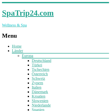
SpaTrip24.com
Wellness & Spa
Menu
Home
Länder
Europa
Deutschland
Türkei
Tschechien
Österreich
Schweiz
Zypern
Italien
Dänemark
Kroatien
Slowenien
Niederlande
Spanien