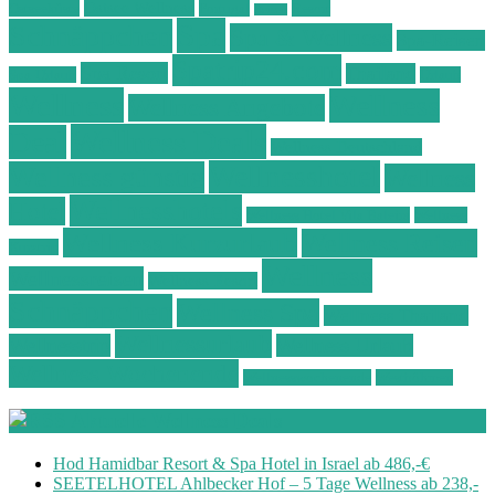
Ostsee Wellness
Ostseeküste
Portugal
Resort
Reisen
Spa
Schnäppchen
Spa & Wellness
Spa-Reisen
Spatrip24.com
Spa Resort
Thailand
Spa-Urlaub
Urlaub
Wellness
Wellness
Wellness Angebote
Wellness Deals
Deal
Wellness Deutschland
Wellnesshotel
Wellness günstig
Wellness
Wellnesshotels
Hotel
Wellness Hotel Vila Baleira
Wellness
Wellness Kurzurlaub
Wellness Reisen
Kurztrip
Wellness
Wellnessreisen
Wellness Resort
Schnäppchen
Wellness Spa
Wellness Thailand
Wellnessurlaub
Wellnesstrip
Wellness Urlaub
Wellness Wochenende
Wellnesswochenende
Westböhmen
Aktuelle Wellness Deals
Hod Hamidbar Resort & Spa Hotel in Israel ab 486,-€
SEETELHOTEL Ahlbecker Hof – 5 Tage Wellness ab 238,-