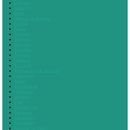
Emirates
Jordanien
Israel
Amerika & Karibik
Karibik
Afrika
Ägypten
Tunesien
Marokko
Südafrika
Tansania
Wellness
Zu Zweit
Weihnachten & Silvester
Anti Aging
Beauty
Wochenende
Golfreisen
Wandern
Vital
Thermal Spa
Rundreise
Spa Resorts
Kurzurlaub
Kurztrip für Paare