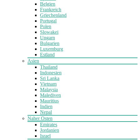
Belgien
Frankreich
Griechenland
Portugal
Polen
Slowakei
Ungarn
Bulgarien
Luxemburg
Estland
Asien
Thailand
Indonesien
Sri Lanka
Vietnam
Malaysia
Malediven
Mauritius
Indien
Nepal
Naher Osten
Emirates
Jordanien
Israel