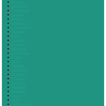
Kroatien
Slowenien
Niederlande
Spanien
Belgien
Frankreich
Griechenland
Portugal
Polen
Slowakei
Ungarn
Bulgarien
Luxemburg
Estland
Asien
Thailand
Indonesien
Sri Lanka
Vietnam
Malaysia
Malediven
Mauritius
Indien
Nepal
Naher Osten