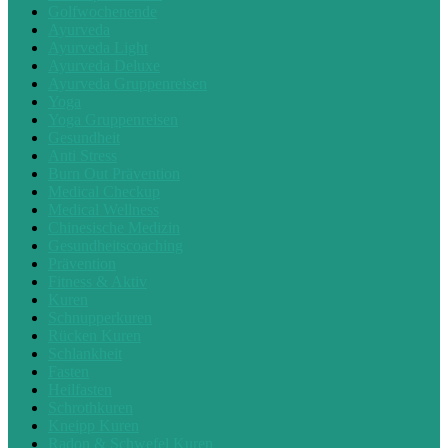
Golfwochenende
Ayurveda
Ayurveda Light
Ayurveda Deluxe
Ayurveda Gruppenreisen
Yoga
Yoga Gruppenreisen
Gesundheit
Anti Stress
Burn Out Prävention
Medical Checkup
Medical Wellness
Chinesische Medizin
Gesundheitscoaching
Prävention
Fitness & Aktiv
Kuren
Schnupperkuren
Rücken Kuren
Schlankheit
Fasten
Heilfasten
Schrothkuren
Kneipp Kuren
Radon & Schwefel Kuren