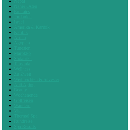
Nepal
Naher Osten
Emirates
Jordanien
Israel
Amerika & Karibik
Karibik
Afrika
Ägypten
Tunesien
Marokko
Südafrika
Tansania
Wellness
Zu Zweit
Weihnachten & Silvester
Anti Aging
Beauty
Wochenende
Golfreisen
Wandern
Vital
Thermal Spa
Rundreise
Spa Resorts