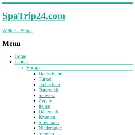
SpaTrip24.com
Wellness & Spa
Menu
Home
Länder
Europa
Deutschland
Türkei
Tschechien
Österreich
Schweiz
Zypern
Italien
Dänemark
Kroatien
Slowenien
Niederlande
Spanien