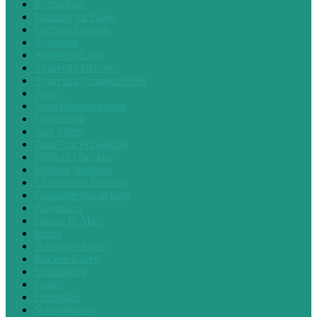
Kurzurlaub
Kurztrip für Paare
Golfwochenende
Ayurveda
Ayurveda Light
Ayurveda Deluxe
Ayurveda Gruppenreisen
Yoga
Yoga Gruppenreisen
Gesundheit
Anti Stress
Burn Out Prävention
Medical Checkup
Medical Wellness
Chinesische Medizin
Gesundheitscoaching
Prävention
Fitness & Aktiv
Kuren
Schnupperkuren
Rücken Kuren
Schlankheit
Fasten
Heilfasten
Schrothkuren