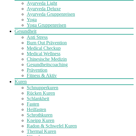
Ayurveda Light
Ayurveda Deluxe
Ayurveda Gruppenreisen
Yoga
Yoga Gruppenreisen
Gesundheit
Anti Stress
Burn Out Prävention
Medical Checkup
Medical Wellness
Chinesische Medizin
Gesundheitscoaching
Prävention
Fitness & Aktiv
Kuren
Schnupperkuren
Rücken Kuren
Schlankheit
Fasten
Heilfasten
Schrothkuren
Kneipp Kuren
Radon & Schwefel Kuren
Thermal Kuren