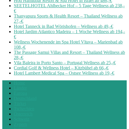
Hod Hamidbar Resort & Spa Hotel in Israel ab 486,-€
SEETELHOTEL Ahlbecker Hof – 5 Tage Wellness ab 238,-
€
Thanyapura Sports & Health Resort – Thailand Wellness ab
27,-€
Hotel Tanneck in Bad Wörishofen – Wellness ab 49,-€
Hotel Jardim Atlantico Madeira – 1 Woche Wellness ab 194,-
€
Wellness Wochenende im Spa Hotel Vltava – Marienbad ab
108,-€
The Passage Samui Villas and Resort – Thailand Wellness ab
28,-€
Vila Baleira in Porto Santo – Portugal Wellness ab 25,-€
Cordial Golf & Wellness Hotel – Kitzbühel ab 66,-€
Hotel Lambert Medical Spa – Ostsee Wellness ab 19,-€
Home
Länder
Europa
Deutschland
Türkei
Tschechien
Österreich
Schweiz
Zypern