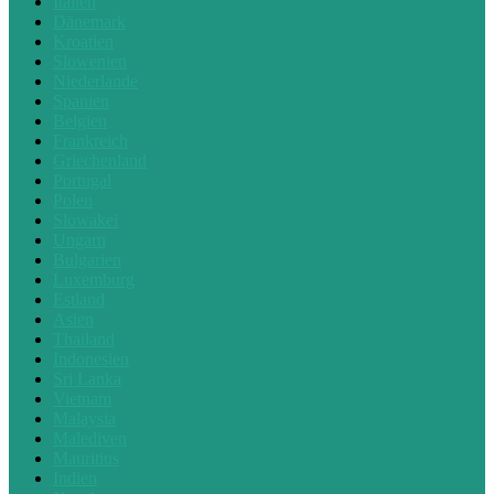
Italien
Dänemark
Kroatien
Slowenien
Niederlande
Spanien
Belgien
Frankreich
Griechenland
Portugal
Polen
Slowakei
Ungarn
Bulgarien
Luxemburg
Estland
Asien
Thailand
Indonesien
Sri Lanka
Vietnam
Malaysia
Malediven
Mauritius
Indien