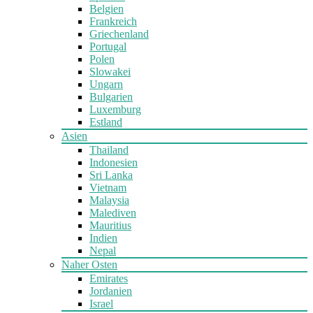
Belgien
Frankreich
Griechenland
Portugal
Polen
Slowakei
Ungarn
Bulgarien
Luxemburg
Estland
Asien
Thailand
Indonesien
Sri Lanka
Vietnam
Malaysia
Malediven
Mauritius
Indien
Nepal
Naher Osten
Emirates
Jordanien
Israel