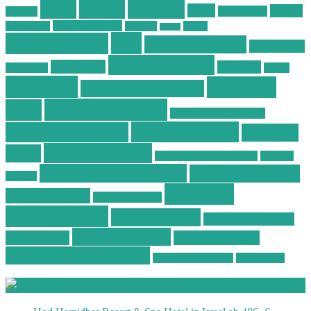
Deals
Deal
Günstig
Hotel
Ostsee
Kurzurlaub
Böhmen
Ostsee Wellness
Ostseeküste
Portugal
Resort
Reisen
Spa
Schnäppchen
Spa & Wellness
Spa-Reisen
Spatrip24.com
Spa Resort
Thailand
Spa-Urlaub
Urlaub
Wellness
Wellness
Wellness Angebote
Wellness Deals
Deal
Wellness Deutschland
Wellnesshotel
Wellness günstig
Wellness
Wellnesshotels
Hotel
Wellness Hotel Vila Baleira
Wellness
Wellness Kurzurlaub
Wellness Reisen
Kurztrip
Wellness
Wellnessreisen
Wellness Resort
Schnäppchen
Wellness Spa
Wellness Thailand
Wellnessurlaub
Wellnesstrip
Wellness Urlaub
Wellness Wochenende
Wellnesswochenende
Westböhmen
Aktuelle Wellness Deals