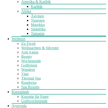
Amerika & Karibik
Karibik
Afrika
Ägypten
Tunesien
Marokko
Südafrika
Tansania
Wellness
Zu Zweit
Weihnachten & Silvester
Anti Aging
Beauty
Wochenende
Golfreisen
Wandern
Vital
Thermal Spa
Rundreise
Spa Resorts
Kurzurlaub
Kurztrip für Paare
Golfwochenende
Ayurveda