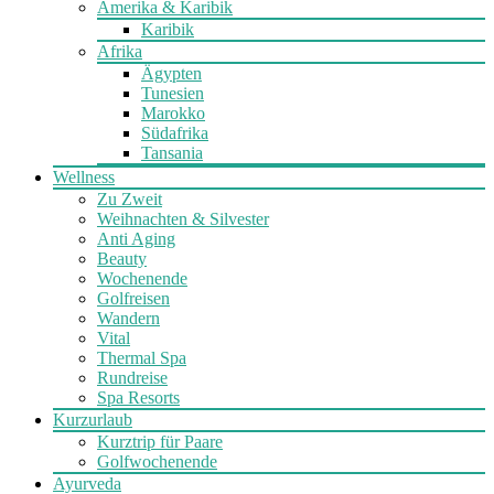
Amerika & Karibik
Karibik
Afrika
Ägypten
Tunesien
Marokko
Südafrika
Tansania
Wellness
Zu Zweit
Weihnachten & Silvester
Anti Aging
Beauty
Wochenende
Golfreisen
Wandern
Vital
Thermal Spa
Rundreise
Spa Resorts
Kurzurlaub
Kurztrip für Paare
Golfwochenende
Ayurveda