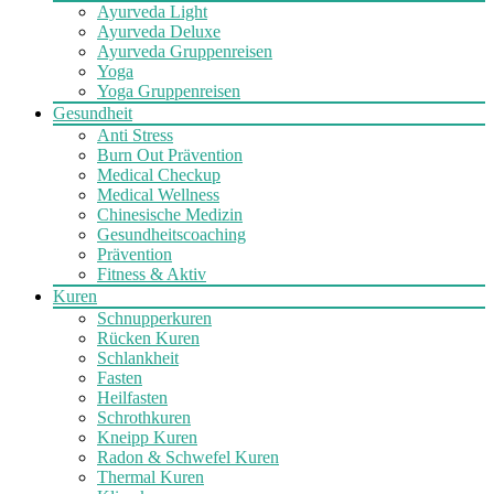
Ayurveda Light
Ayurveda Deluxe
Ayurveda Gruppenreisen
Yoga
Yoga Gruppenreisen
Gesundheit
Anti Stress
Burn Out Prävention
Medical Checkup
Medical Wellness
Chinesische Medizin
Gesundheitscoaching
Prävention
Fitness & Aktiv
Kuren
Schnupperkuren
Rücken Kuren
Schlankheit
Fasten
Heilfasten
Schrothkuren
Kneipp Kuren
Radon & Schwefel Kuren
Thermal Kuren