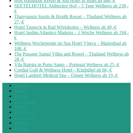
Hod Hamidbar Resort & Spa Hotel in Israel ab 486,-€
SEETELHOTEL Ahlbecker Hof – 5 Tage Wellness ab 238,-
€
Thanyapura Sports & Health Resort – Thailand Wellness ab
27,-€
Hotel Tanneck in Bad Wörishofen – Wellness ab 49,-€
Hotel Jardim Atlantico Madeira – 1 Woche Wellness ab 194,-
€
Wellness Wochenende im Spa Hotel Vltava – Marienbad ab
108,-€
The Passage Samui Villas and Resort – Thailand Wellness ab
28,-€
Vila Baleira in Porto Santo – Portugal Wellness ab 25,-€
Cordial Golf & Wellness Hotel – Kitzbühel ab 66,-€
Hotel Lambert Medical Spa – Ostsee Wellness ab 19,-€
Home
Länder
Europa
Deutschland
Türkei
Tschechien
Österreich
Schweiz
Zypern