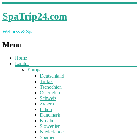
SpaTrip24.com
Wellness & Spa
Menu
Home
Länder
Europa
Deutschland
Türkei
Tschechien
Österreich
Schweiz
Zypern
Italien
Dänemark
Kroatien
Slowenien
Niederlande
Spanien