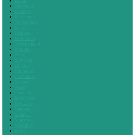
Italien
Dänemark
Kroatien
Slowenien
Niederlande
Spanien
Belgien
Frankreich
Griechenland
Portugal
Polen
Slowakei
Ungarn
Bulgarien
Luxemburg
Estland
Asien
Thailand
Indonesien
Sri Lanka
Vietnam
Malaysia
Malediven
Mauritius
Indien