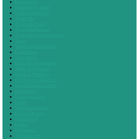
Kurzurlaub
Kurztrip für Paare
Golfwochenende
Ayurveda
Ayurveda Light
Ayurveda Deluxe
Ayurveda Gruppenreisen
Yoga
Yoga Gruppenreisen
Gesundheit
Anti Stress
Burn Out Prävention
Medical Checkup
Medical Wellness
Chinesische Medizin
Gesundheitscoaching
Prävention
Fitness & Aktiv
Kuren
Schnupperkuren
Rücken Kuren
Schlankheit
Fasten
Heilfasten
Schrothkuren