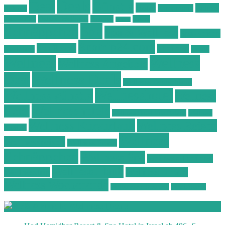
Deals
Deal
Günstig
Hotel
Ostsee
Kurzurlaub
Böhmen
Ostsee Wellness
Ostseeküste
Portugal
Resort
Reisen
Spa
Schnäppchen
Spa & Wellness
Spa-Reisen
Spatrip24.com
Spa Resort
Thailand
Spa-Urlaub
Urlaub
Wellness
Wellness
Wellness Angebote
Wellness Deals
Deal
Wellness Deutschland
Wellnesshotel
Wellness günstig
Wellness
Wellnesshotels
Hotel
Wellness Hotel Vila Baleira
Wellness
Wellness Kurzurlaub
Wellness Reisen
Kurztrip
Wellness
Wellnessreisen
Wellness Resort
Schnäppchen
Wellness Spa
Wellness Thailand
Wellnessurlaub
Wellnesstrip
Wellness Urlaub
Wellness Wochenende
Wellnesswochenende
Westböhmen
Aktuelle Wellness Deals