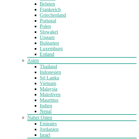
Belgien
Frankreich
Griechenland
Portugal
Polen
Slowakei
Ungarn
Bulgarien
Luxemburg
Estland
Asien
Thailand
Indonesien
Sri Lanka
Vietnam
Malaysia
Malediven
Mauritius
Indien
Nepal
Naher Osten
Emirates
Jordanien
Israel