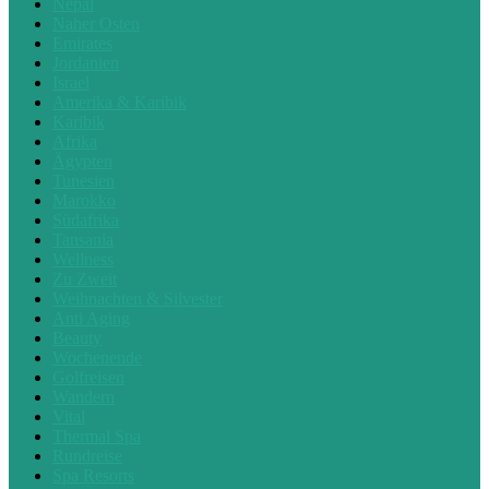
Nepal
Naher Osten
Emirates
Jordanien
Israel
Amerika & Karibik
Karibik
Afrika
Ägypten
Tunesien
Marokko
Südafrika
Tansania
Wellness
Zu Zweit
Weihnachten & Silvester
Anti Aging
Beauty
Wochenende
Golfreisen
Wandern
Vital
Thermal Spa
Rundreise
Spa Resorts