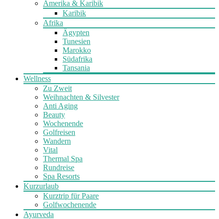
Amerika & Karibik
Karibik
Afrika
Ägypten
Tunesien
Marokko
Südafrika
Tansania
Wellness
Zu Zweit
Weihnachten & Silvester
Anti Aging
Beauty
Wochenende
Golfreisen
Wandern
Vital
Thermal Spa
Rundreise
Spa Resorts
Kurzurlaub
Kurztrip für Paare
Golfwochenende
Ayurveda