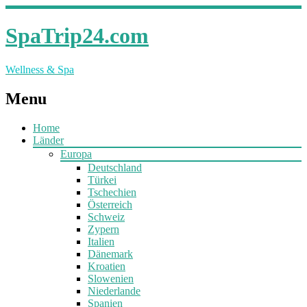
SpaTrip24.com
Wellness & Spa
Menu
Home
Länder
Europa
Deutschland
Türkei
Tschechien
Österreich
Schweiz
Zypern
Italien
Dänemark
Kroatien
Slowenien
Niederlande
Spanien