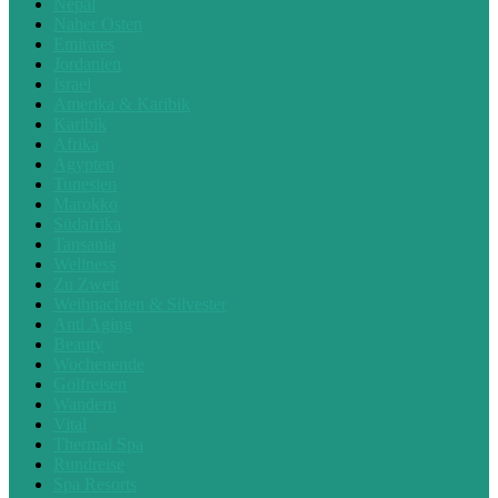
Nepal
Naher Osten
Emirates
Jordanien
Israel
Amerika & Karibik
Karibik
Afrika
Ägypten
Tunesien
Marokko
Südafrika
Tansania
Wellness
Zu Zweit
Weihnachten & Silvester
Anti Aging
Beauty
Wochenende
Golfreisen
Wandern
Vital
Thermal Spa
Rundreise
Spa Resorts