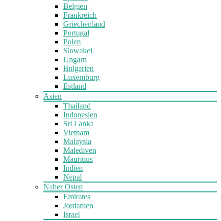
Belgien
Frankreich
Griechenland
Portugal
Polen
Slowakei
Ungarn
Bulgarien
Luxemburg
Estland
Asien
Thailand
Indonesien
Sri Lanka
Vietnam
Malaysia
Malediven
Mauritius
Indien
Nepal
Naher Osten
Emirates
Jordanien
Israel