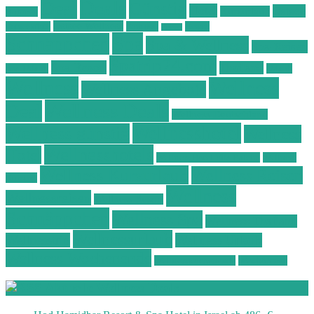
Deals
Deal
Günstig
Hotel
Ostsee
Kurzurlaub
Böhmen
Ostsee Wellness
Ostseeküste
Portugal
Resort
Reisen
Spa
Schnäppchen
Spa & Wellness
Spa-Reisen
Spatrip24.com
Spa Resort
Thailand
Spa-Urlaub
Urlaub
Wellness
Wellness
Wellness Angebote
Wellness Deals
Deal
Wellness Deutschland
Wellnesshotel
Wellness günstig
Wellness
Wellnesshotels
Hotel
Wellness Hotel Vila Baleira
Wellness
Wellness Kurzurlaub
Wellness Reisen
Kurztrip
Wellness
Wellnessreisen
Wellness Resort
Schnäppchen
Wellness Spa
Wellness Thailand
Wellnessurlaub
Wellnesstrip
Wellness Urlaub
Wellness Wochenende
Wellnesswochenende
Westböhmen
Aktuelle Wellness Deals