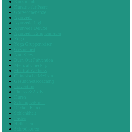
Kurzurlaub
Kurztrip für Paare
Golfwochenende
Ayurveda
Ayurveda Light
Ayurveda Deluxe
Ayurveda Gruppenreisen
Yoga
Yoga Gruppenreisen
Gesundheit
Anti Stress
Burn Out Prävention
Medical Checkup
Medical Wellness
Chinesische Medizin
Gesundheitscoaching
Prävention
Fitness & Aktiv
Kuren
Schnupperkuren
Rücken Kuren
Schlankheit
Fasten
Heilfasten
Schrothkuren