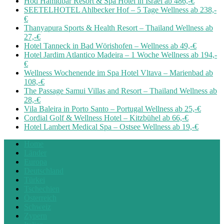
Hod Hamidbar Resort & Spa Hotel in Israel ab 486,-€
SEETELHOTEL Ahlbecker Hof – 5 Tage Wellness ab 238,-
€
Thanyapura Sports & Health Resort – Thailand Wellness ab
27,-€
Hotel Tanneck in Bad Wörishofen – Wellness ab 49,-€
Hotel Jardim Atlantico Madeira – 1 Woche Wellness ab 194,-
€
Wellness Wochenende im Spa Hotel Vltava – Marienbad ab
108,-€
The Passage Samui Villas and Resort – Thailand Wellness ab
28,-€
Vila Baleira in Porto Santo – Portugal Wellness ab 25,-€
Cordial Golf & Wellness Hotel – Kitzbühel ab 66,-€
Hotel Lambert Medical Spa – Ostsee Wellness ab 19,-€
Home
Länder
Europa
Deutschland
Türkei
Tschechien
Österreich
Schweiz
Zypern