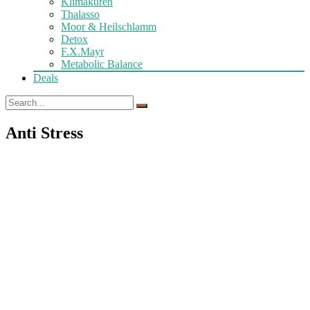
Klimakuren
Thalasso
Moor & Heilschlamm
Detox
F.X.Mayr
Metabolic Balance
Deals
Anti Stress