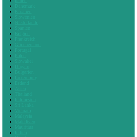
Italien
Dänemark
Kroatien
Slowenien
Niederlande
Spanien
Belgien
Frankreich
Griechenland
Portugal
Polen
Slowakei
Ungarn
Bulgarien
Luxemburg
Estland
Asien
Thailand
Indonesien
Sri Lanka
Vietnam
Malaysia
Malediven
Mauritius
Indien