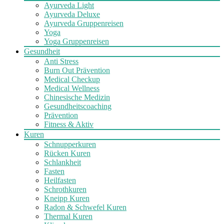
Ayurveda Light
Ayurveda Deluxe
Ayurveda Gruppenreisen
Yoga
Yoga Gruppenreisen
Gesundheit
Anti Stress
Burn Out Prävention
Medical Checkup
Medical Wellness
Chinesische Medizin
Gesundheitscoaching
Prävention
Fitness & Aktiv
Kuren
Schnupperkuren
Rücken Kuren
Schlankheit
Fasten
Heilfasten
Schrothkuren
Kneipp Kuren
Radon & Schwefel Kuren
Thermal Kuren