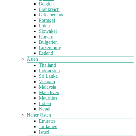
Belgien
Frankreich
Griechenland
Portugal
Polen
Slowakei
Ungarn
Bulgarien
Luxemburg
Estland
Asien
Thailand
Indonesien
Sri Lanka
Vietnam
Malaysia
Malediven
Mauritius
Indien
Nepal
Naher Osten
Emirates
Jordanien
Israel