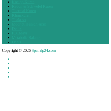
Kneipp Kuren
Radon & Schwefel Kuren
Thermal Kuren
Klimakuren
Thalasso
Moor & Heilschlamm
Detox
F.X.Mayr
Metabolic Balance
Deals
Copyright © 2026
SpaTrip24.com