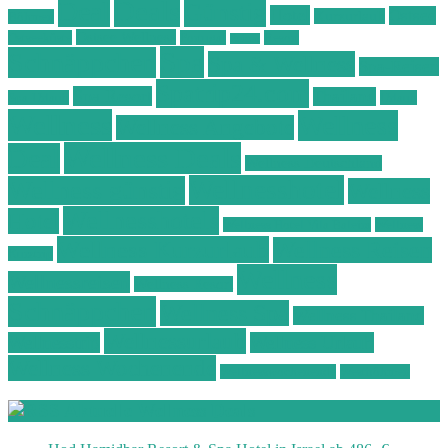
Deals
Deal
Günstig
Hotel
Ostsee
Kurzurlaub
Böhmen
Ostsee Wellness
Ostseeküste
Portugal
Resort
Reisen
Spa
Schnäppchen
Spa & Wellness
Spa-Reisen
Spatrip24.com
Spa Resort
Thailand
Spa-Urlaub
Urlaub
Wellness
Wellness
Wellness Angebote
Wellness Deals
Deal
Wellness Deutschland
Wellnesshotel
Wellness günstig
Wellness
Wellnesshotels
Hotel
Wellness Hotel Vila Baleira
Wellness
Wellness Kurzurlaub
Wellness Reisen
Kurztrip
Wellness
Wellnessreisen
Wellness Resort
Schnäppchen
Wellness Spa
Wellness Thailand
Wellnessurlaub
Wellnesstrip
Wellness Urlaub
Wellness Wochenende
Wellnesswochenende
Westböhmen
Aktuelle Wellness Deals