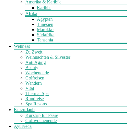
Amerika & Karibik
Karibik
Afrika
Ägypten
Tunesien
Marokko
Südafrika
Tansania
Wellness
Zu Zweit
Weihnachten & Silvester
Anti Aging
Beauty
Wochenende
Golfreisen
Wandern
Vital
Thermal Spa
Rundreise
Spa Resorts
Kurzurlaub
Kurztrip für Paare
Golfwochenende
Ayurveda