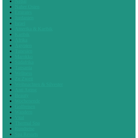
Nepal
Naher Osten
Emirates
Jordanien
Israel
Amerika & Karibik
Karibik
Afrika
Ägypten
Tunesien
Marokko
Südafrika
Tansania
Wellness
Zu Zweit
Weihnachten & Silvester
Anti Aging
Beauty
Wochenende
Golfreisen
Wandern
Vital
Thermal Spa
Rundreise
Spa Resorts