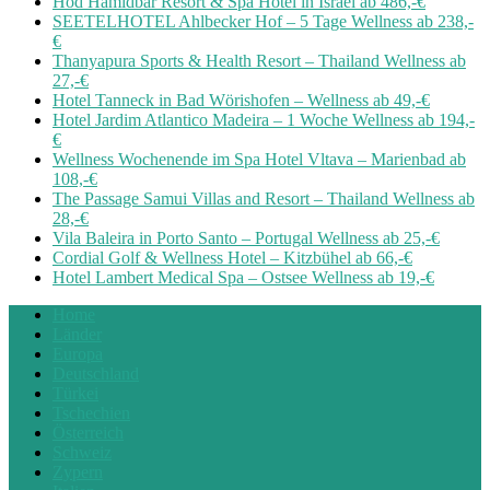
Hod Hamidbar Resort & Spa Hotel in Israel ab 486,-€
SEETELHOTEL Ahlbecker Hof – 5 Tage Wellness ab 238,-
€
Thanyapura Sports & Health Resort – Thailand Wellness ab
27,-€
Hotel Tanneck in Bad Wörishofen – Wellness ab 49,-€
Hotel Jardim Atlantico Madeira – 1 Woche Wellness ab 194,-
€
Wellness Wochenende im Spa Hotel Vltava – Marienbad ab
108,-€
The Passage Samui Villas and Resort – Thailand Wellness ab
28,-€
Vila Baleira in Porto Santo – Portugal Wellness ab 25,-€
Cordial Golf & Wellness Hotel – Kitzbühel ab 66,-€
Hotel Lambert Medical Spa – Ostsee Wellness ab 19,-€
Home
Länder
Europa
Deutschland
Türkei
Tschechien
Österreich
Schweiz
Zypern