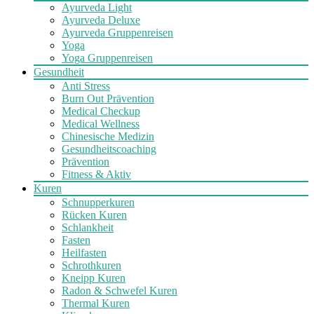
Ayurveda Light
Ayurveda Deluxe
Ayurveda Gruppenreisen
Yoga
Yoga Gruppenreisen
Gesundheit
Anti Stress
Burn Out Prävention
Medical Checkup
Medical Wellness
Chinesische Medizin
Gesundheitscoaching
Prävention
Fitness & Aktiv
Kuren
Schnupperkuren
Rücken Kuren
Schlankheit
Fasten
Heilfasten
Schrothkuren
Kneipp Kuren
Radon & Schwefel Kuren
Thermal Kuren