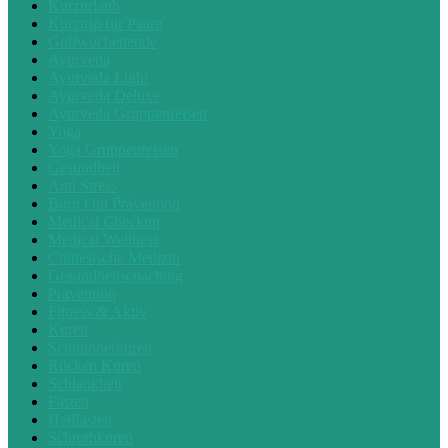
Kurzurlaub
Kurztrip für Paare
Golfwochenende
Ayurveda
Ayurveda Light
Ayurveda Deluxe
Ayurveda Gruppenreisen
Yoga
Yoga Gruppenreisen
Gesundheit
Anti Stress
Burn Out Prävention
Medical Checkup
Medical Wellness
Chinesische Medizin
Gesundheitscoaching
Prävention
Fitness & Aktiv
Kuren
Schnupperkuren
Rücken Kuren
Schlankheit
Fasten
Heilfasten
Schrothkuren