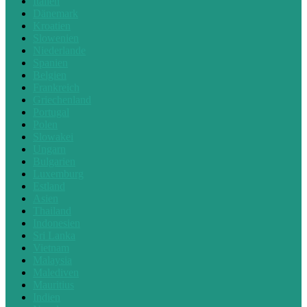
Italien
Dänemark
Kroatien
Slowenien
Niederlande
Spanien
Belgien
Frankreich
Griechenland
Portugal
Polen
Slowakei
Ungarn
Bulgarien
Luxemburg
Estland
Asien
Thailand
Indonesien
Sri Lanka
Vietnam
Malaysia
Malediven
Mauritius
Indien