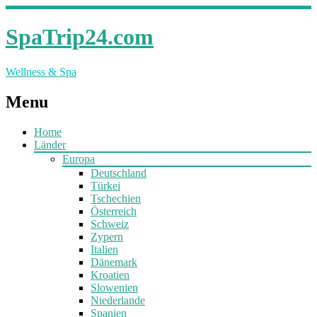
SpaTrip24.com
Wellness & Spa
Menu
Home
Länder
Europa
Deutschland
Türkei
Tschechien
Österreich
Schweiz
Zypern
Italien
Dänemark
Kroatien
Slowenien
Niederlande
Spanien