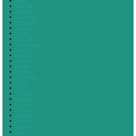
Italien
Dänemark
Kroatien
Slowenien
Niederlande
Spanien
Belgien
Frankreich
Griechenland
Portugal
Polen
Slowakei
Ungarn
Bulgarien
Luxemburg
Estland
Asien
Thailand
Indonesien
Sri Lanka
Vietnam
Malaysia
Malediven
Mauritius
Indien