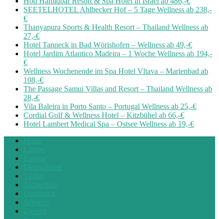
Hod Hamidbar Resort & Spa Hotel in Israel ab 486,-€
SEETELHOTEL Ahlbecker Hof – 5 Tage Wellness ab 238,-
€
Thanyapura Sports & Health Resort – Thailand Wellness ab
27,-€
Hotel Tanneck in Bad Wörishofen – Wellness ab 49,-€
Hotel Jardim Atlantico Madeira – 1 Woche Wellness ab 194,-
€
Wellness Wochenende im Spa Hotel Vltava – Marienbad ab
108,-€
The Passage Samui Villas and Resort – Thailand Wellness ab
28,-€
Vila Baleira in Porto Santo – Portugal Wellness ab 25,-€
Cordial Golf & Wellness Hotel – Kitzbühel ab 66,-€
Hotel Lambert Medical Spa – Ostsee Wellness ab 19,-€
Home
Länder
Europa
Deutschland
Türkei
Tschechien
Österreich
Schweiz
Zypern