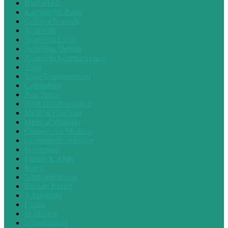
Kurzurlaub
Kurztrip für Paare
Golfwochenende
Ayurveda
Ayurveda Light
Ayurveda Deluxe
Ayurveda Gruppenreisen
Yoga
Yoga Gruppenreisen
Gesundheit
Anti Stress
Burn Out Prävention
Medical Checkup
Medical Wellness
Chinesische Medizin
Gesundheitscoaching
Prävention
Fitness & Aktiv
Kuren
Schnupperkuren
Rücken Kuren
Schlankheit
Fasten
Heilfasten
Schrothkuren