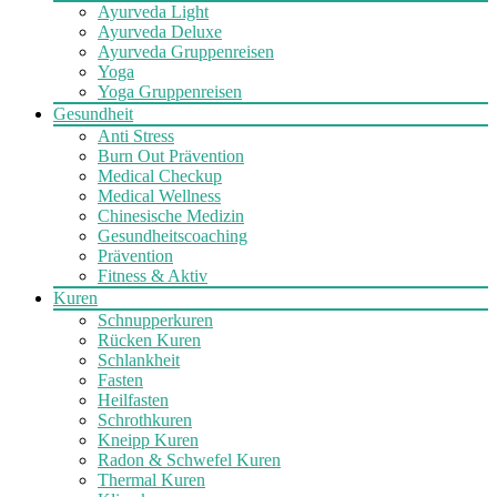
Ayurveda Light
Ayurveda Deluxe
Ayurveda Gruppenreisen
Yoga
Yoga Gruppenreisen
Gesundheit
Anti Stress
Burn Out Prävention
Medical Checkup
Medical Wellness
Chinesische Medizin
Gesundheitscoaching
Prävention
Fitness & Aktiv
Kuren
Schnupperkuren
Rücken Kuren
Schlankheit
Fasten
Heilfasten
Schrothkuren
Kneipp Kuren
Radon & Schwefel Kuren
Thermal Kuren