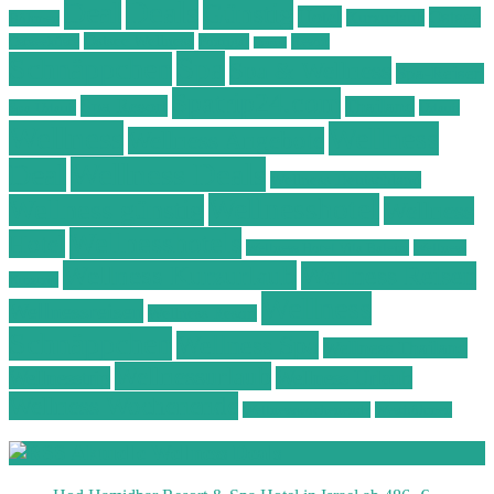
Deals
Deal
Günstig
Hotel
Ostsee
Kurzurlaub
Böhmen
Ostsee Wellness
Ostseeküste
Portugal
Resort
Reisen
Spa
Schnäppchen
Spa & Wellness
Spa-Reisen
Spatrip24.com
Spa Resort
Thailand
Spa-Urlaub
Urlaub
Wellness
Wellness
Wellness Angebote
Wellness Deals
Deal
Wellness Deutschland
Wellnesshotel
Wellness günstig
Wellness
Wellnesshotels
Hotel
Wellness Hotel Vila Baleira
Wellness
Wellness Kurzurlaub
Wellness Reisen
Kurztrip
Wellness
Wellnessreisen
Wellness Resort
Schnäppchen
Wellness Spa
Wellness Thailand
Wellnessurlaub
Wellnesstrip
Wellness Urlaub
Wellness Wochenende
Wellnesswochenende
Westböhmen
Aktuelle Wellness Deals