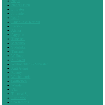
Nepal
Naher Osten
Emirates
Jordanien
Israel
Amerika & Karibik
Karibik
Afrika
Ägypten
Tunesien
Marokko
Südafrika
Tansania
Wellness
Zu Zweit
Weihnachten & Silvester
Anti Aging
Beauty
Wochenende
Golfreisen
Wandern
Vital
Thermal Spa
Rundreise
Spa Resorts