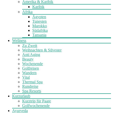
Amerika & Karibik
Karibik
Afrika
Ägypten
Tunesien
Marokko
Südafrika
Tansania
Wellness
Zu Zweit
Weihnachten & Silvester
Anti Aging
Beauty
Wochenende
Golfreisen
Wandern
Vital
Thermal Spa
Rundreise
Spa Resorts
Kurzurlaub
Kurztrip für Paare
Golfwochenende
Ayurveda