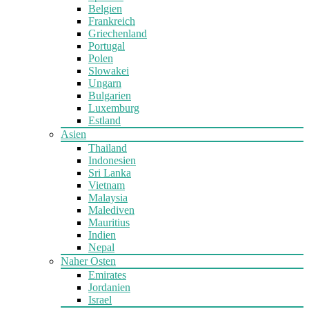
Belgien
Frankreich
Griechenland
Portugal
Polen
Slowakei
Ungarn
Bulgarien
Luxemburg
Estland
Asien
Thailand
Indonesien
Sri Lanka
Vietnam
Malaysia
Malediven
Mauritius
Indien
Nepal
Naher Osten
Emirates
Jordanien
Israel