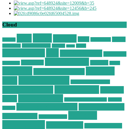
Cloud
Deals
Deal
Günstig
Hotel
Ostsee
Kurzurlaub
Böhmen
Ostsee Wellness
Ostseeküste
Portugal
Resort
Reisen
Spa
Schnäppchen
Spa & Wellness
Spa-Reisen
Spatrip24.com
Spa Resort
Thailand
Spa-Urlaub
Urlaub
Wellness
Wellness
Wellness Angebote
Wellness Deals
Deal
Wellness Deutschland
Wellnesshotel
Wellness günstig
Wellness
Wellnesshotels
Hotel
Wellness Hotel Vila Baleira
Wellness
Wellness Kurzurlaub
Wellness Reisen
Kurztrip
Wellness
Wellnessreisen
Wellness Resort
Schnäppchen
Wellness Spa
Wellness Thailand