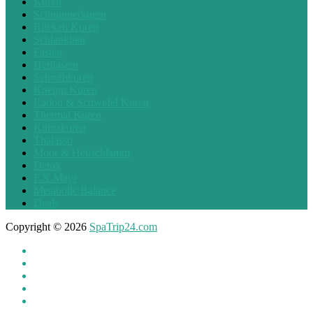
Kuren
Schnupperkuren
Rücken Kuren
Schlankheit
Fasten
Heilfasten
Schrothkuren
Kneipp Kuren
Radon & Schwefel Kuren
Thermal Kuren
Klimakuren
Thalasso
Moor & Heilschlamm
Detox
F.X.Mayr
Metabolic Balance
Deals
Copyright © 2026
SpaTrip24.com