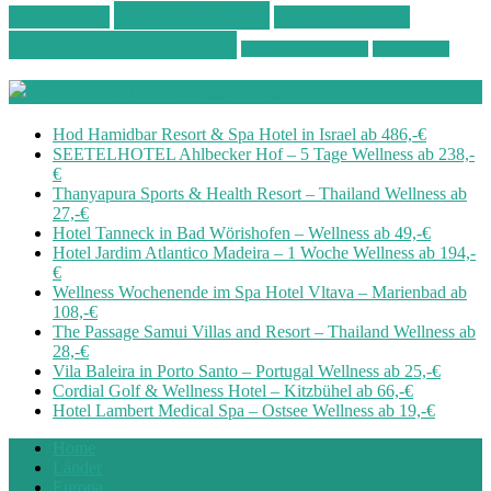
Wellnessurlaub
Wellnesstrip
Wellness Urlaub
Wellness Wochenende
Wellnesswochenende
Westböhmen
Aktuelle Wellness Deals
Hod Hamidbar Resort & Spa Hotel in Israel ab 486,-€
SEETELHOTEL Ahlbecker Hof – 5 Tage Wellness ab 238,-
€
Thanyapura Sports & Health Resort – Thailand Wellness ab
27,-€
Hotel Tanneck in Bad Wörishofen – Wellness ab 49,-€
Hotel Jardim Atlantico Madeira – 1 Woche Wellness ab 194,-
€
Wellness Wochenende im Spa Hotel Vltava – Marienbad ab
108,-€
The Passage Samui Villas and Resort – Thailand Wellness ab
28,-€
Vila Baleira in Porto Santo – Portugal Wellness ab 25,-€
Cordial Golf & Wellness Hotel – Kitzbühel ab 66,-€
Hotel Lambert Medical Spa – Ostsee Wellness ab 19,-€
Home
Länder
Europa