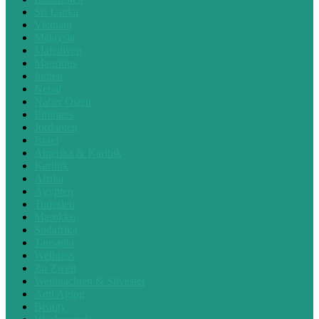
Sri Lanka
Vietnam
Malaysia
Malediven
Mauritius
Indien
Nepal
Naher Osten
Emirates
Jordanien
Israel
Amerika & Karibik
Karibik
Afrika
Ägypten
Tunesien
Marokko
Südafrika
Tansania
Wellness
Zu Zweit
Weihnachten & Silvester
Anti Aging
Beauty