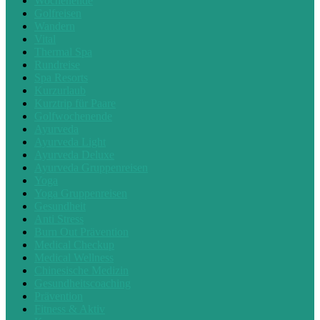
Wochenende
Golfreisen
Wandern
Vital
Thermal Spa
Rundreise
Spa Resorts
Kurzurlaub
Kurztrip für Paare
Golfwochenende
Ayurveda
Ayurveda Light
Ayurveda Deluxe
Ayurveda Gruppenreisen
Yoga
Yoga Gruppenreisen
Gesundheit
Anti Stress
Burn Out Prävention
Medical Checkup
Medical Wellness
Chinesische Medizin
Gesundheitscoaching
Prävention
Fitness & Aktiv