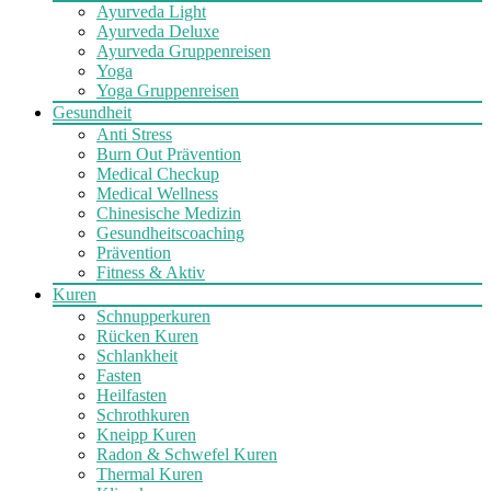
Ayurveda Light
Ayurveda Deluxe
Ayurveda Gruppenreisen
Yoga
Yoga Gruppenreisen
Gesundheit
Anti Stress
Burn Out Prävention
Medical Checkup
Medical Wellness
Chinesische Medizin
Gesundheitscoaching
Prävention
Fitness & Aktiv
Kuren
Schnupperkuren
Rücken Kuren
Schlankheit
Fasten
Heilfasten
Schrothkuren
Kneipp Kuren
Radon & Schwefel Kuren
Thermal Kuren