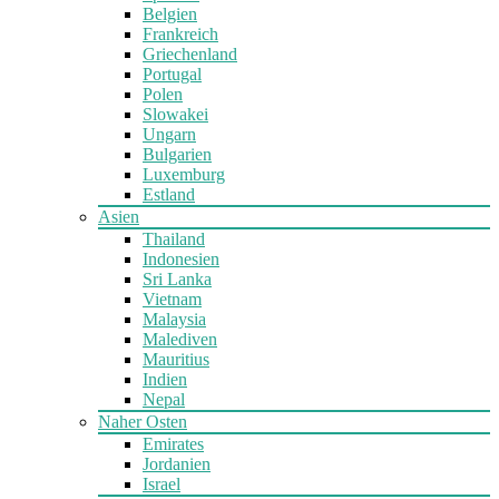
Belgien
Frankreich
Griechenland
Portugal
Polen
Slowakei
Ungarn
Bulgarien
Luxemburg
Estland
Asien
Thailand
Indonesien
Sri Lanka
Vietnam
Malaysia
Malediven
Mauritius
Indien
Nepal
Naher Osten
Emirates
Jordanien
Israel