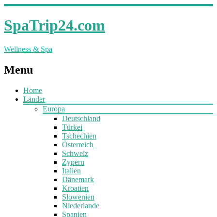
SpaTrip24.com
Wellness & Spa
Menu
Home
Länder
Europa
Deutschland
Türkei
Tschechien
Österreich
Schweiz
Zypern
Italien
Dänemark
Kroatien
Slowenien
Niederlande
Spanien