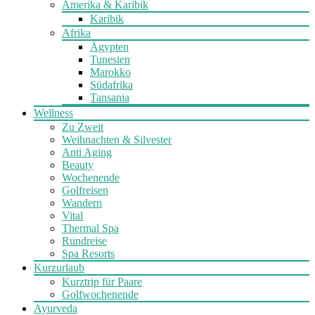
Amerika & Karibik
Karibik
Afrika
Ägypten
Tunesien
Marokko
Südafrika
Tansania
Wellness
Zu Zweit
Weihnachten & Silvester
Anti Aging
Beauty
Wochenende
Golfreisen
Wandern
Vital
Thermal Spa
Rundreise
Spa Resorts
Kurzurlaub
Kurztrip für Paare
Golfwochenende
Ayurveda