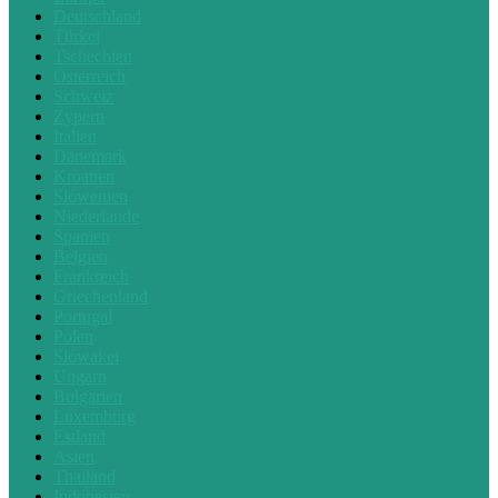
Deutschland
Türkei
Tschechien
Österreich
Schweiz
Zypern
Italien
Dänemark
Kroatien
Slowenien
Niederlande
Spanien
Belgien
Frankreich
Griechenland
Portugal
Polen
Slowakei
Ungarn
Bulgarien
Luxemburg
Estland
Asien
Thailand
Indonesien