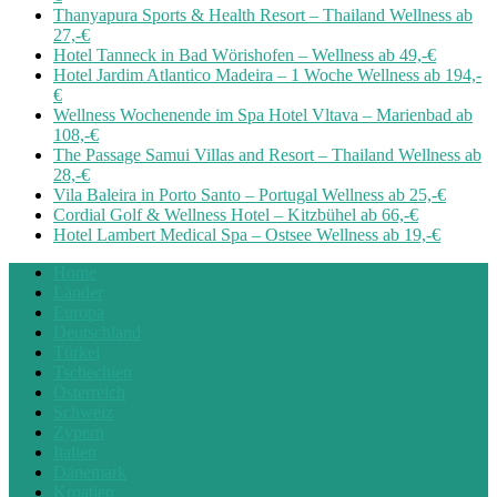
Thanyapura Sports & Health Resort – Thailand Wellness ab
27,-€
Hotel Tanneck in Bad Wörishofen – Wellness ab 49,-€
Hotel Jardim Atlantico Madeira – 1 Woche Wellness ab 194,-
€
Wellness Wochenende im Spa Hotel Vltava – Marienbad ab
108,-€
The Passage Samui Villas and Resort – Thailand Wellness ab
28,-€
Vila Baleira in Porto Santo – Portugal Wellness ab 25,-€
Cordial Golf & Wellness Hotel – Kitzbühel ab 66,-€
Hotel Lambert Medical Spa – Ostsee Wellness ab 19,-€
Home
Länder
Europa
Deutschland
Türkei
Tschechien
Österreich
Schweiz
Zypern
Italien
Dänemark
Kroatien