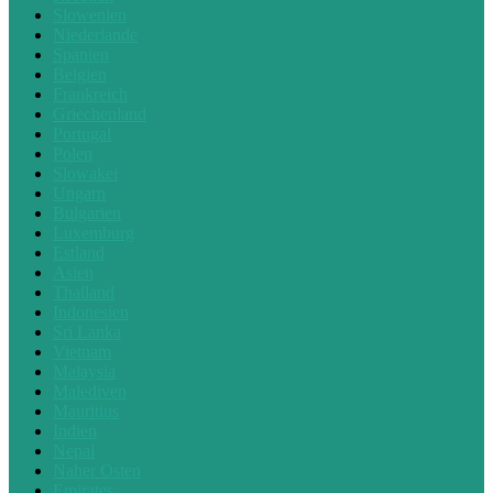
Slowenien
Niederlande
Spanien
Belgien
Frankreich
Griechenland
Portugal
Polen
Slowakei
Ungarn
Bulgarien
Luxemburg
Estland
Asien
Thailand
Indonesien
Sri Lanka
Vietnam
Malaysia
Malediven
Mauritius
Indien
Nepal
Naher Osten
Emirates