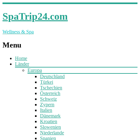
SpaTrip24.com
Wellness & Spa
Menu
Home
Länder
Europa
Deutschland
Türkei
Tschechien
Österreich
Schweiz
Zypern
Italien
Dänemark
Kroatien
Slowenien
Niederlande
Spanien