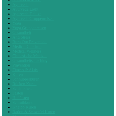
Ayurveda
Ayurveda Light
Ayurveda Deluxe
Ayurveda Gruppenreisen
Yoga
Yoga Gruppenreisen
Gesundheit
Anti Stress
Burn Out Prävention
Medical Checkup
Medical Wellness
Chinesische Medizin
Gesundheitscoaching
Prävention
Fitness & Aktiv
Kuren
Schnupperkuren
Rücken Kuren
Schlankheit
Fasten
Heilfasten
Schrothkuren
Kneipp Kuren
Radon & Schwefel Kuren