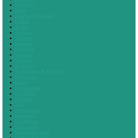
Jordanien
Israel
Amerika & Karibik
Karibik
Afrika
Ägypten
Tunesien
Marokko
Südafrika
Tansania
Wellness
Zu Zweit
Weihnachten & Silvester
Anti Aging
Beauty
Wochenende
Golfreisen
Wandern
Vital
Thermal Spa
Rundreise
Spa Resorts
Kurzurlaub
Kurztrip für Paare
Golfwochenende