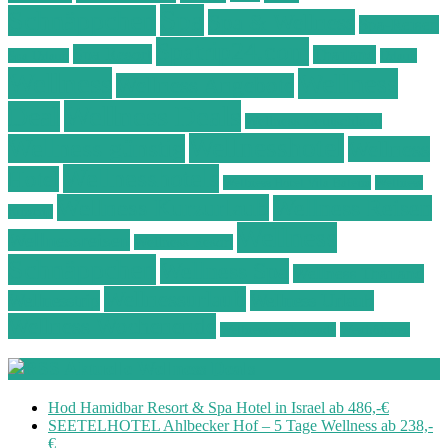
Spa
Schnäppchen
Spa & Wellness
Spa-Reisen
Spatrip24.com
Spa Resort
Thailand
Spa-Urlaub
Urlaub
Wellness
Wellness
Wellness Angebote
Wellness Deals
Deal
Wellness Deutschland
Wellnesshotel
Wellness günstig
Wellness
Wellnesshotels
Hotel
Wellness Hotel Vila Baleira
Wellness
Wellness Kurzurlaub
Wellness Reisen
Kurztrip
Wellness
Wellnessreisen
Wellness Resort
Schnäppchen
Wellness Spa
Wellness Thailand
Wellnessurlaub
Wellnesstrip
Wellness Urlaub
Wellness Wochenende
Wellnesswochenende
Westböhmen
Aktuelle Wellness Deals
Hod Hamidbar Resort & Spa Hotel in Israel ab 486,-€
SEETELHOTEL Ahlbecker Hof – 5 Tage Wellness ab 238,-
€