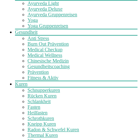
Ayurveda Light
Ayurveda Deluxe
Ayurveda Gruppenreisen
Yoga
Yoga Gruppenreisen
Gesundheit
Anti Stress
Burn Out Prävention
Medical Checkup
Medical Wellness
Chinesische Medizin
Gesundheitscoaching
Prävention
Fitness & Aktiv
Kuren
Schnupperkuren
Rücken Kuren
Schlankheit
Fasten
Heilfasten
Schrothkuren
Kneipp Kuren
Radon & Schwefel Kuren
Thermal Kuren