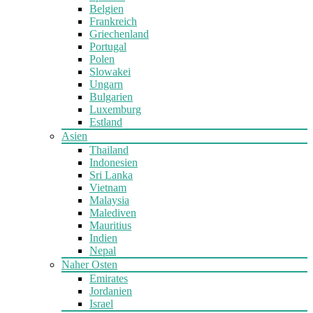
Belgien
Frankreich
Griechenland
Portugal
Polen
Slowakei
Ungarn
Bulgarien
Luxemburg
Estland
Asien
Thailand
Indonesien
Sri Lanka
Vietnam
Malaysia
Malediven
Mauritius
Indien
Nepal
Naher Osten
Emirates
Jordanien
Israel