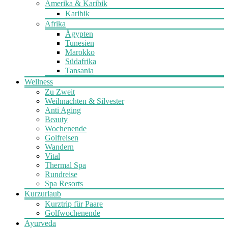
Amerika & Karibik
Karibik
Afrika
Ägypten
Tunesien
Marokko
Südafrika
Tansania
Wellness
Zu Zweit
Weihnachten & Silvester
Anti Aging
Beauty
Wochenende
Golfreisen
Wandern
Vital
Thermal Spa
Rundreise
Spa Resorts
Kurzurlaub
Kurztrip für Paare
Golfwochenende
Ayurveda