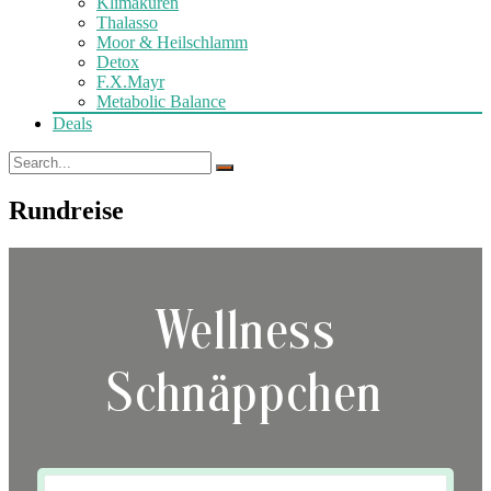
Klimakuren
Thalasso
Moor & Heilschlamm
Detox
F.X.Mayr
Metabolic Balance
Deals
Rundreise