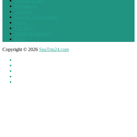
Thermal Kuren
Klimakuren
Thalasso
Moor & Heilschlamm
Detox
F.X.Mayr
Metabolic Balance
Deals
Copyright © 2026
SpaTrip24.com