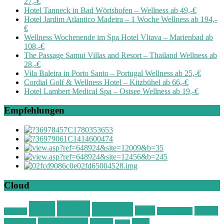
27,-€
Hotel Tanneck in Bad Wörishofen – Wellness ab 49,-€
Hotel Jardim Atlantico Madeira – 1 Woche Wellness ab 194,-
€
Wellness Wochenende im Spa Hotel Vltava – Marienbad ab
108,-€
The Passage Samui Villas and Resort – Thailand Wellness ab
28,-€
Vila Baleira in Porto Santo – Portugal Wellness ab 25,-€
Cordial Golf & Wellness Hotel – Kitzbühel ab 66,-€
Hotel Lambert Medical Spa – Ostsee Wellness ab 19,-€
Empfehlungen
Cloud
Deals
Deal
Günstig
Hotel
Ostsee
Kurzurlaub
Böhmen
Ostsee Wellness
Ostseeküste
Portugal
Resort
Reisen