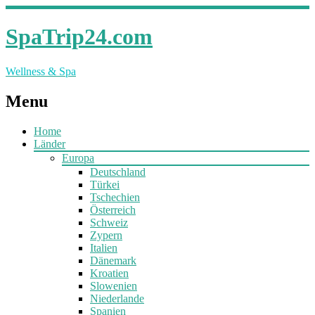
SpaTrip24.com
Wellness & Spa
Menu
Home
Länder
Europa
Deutschland
Türkei
Tschechien
Österreich
Schweiz
Zypern
Italien
Dänemark
Kroatien
Slowenien
Niederlande
Spanien