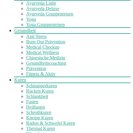
Ayurveda Light
Ayurveda Deluxe
Ayurveda Gruppenreisen
Yoga
Yoga Gruppenreisen
Gesundheit
Anti Stress
Burn Out Prävention
Medical Checkup
Medical Wellness
Chinesische Medizin
Gesundheitscoaching
Prävention
Fitness & Aktiv
Kuren
Schnupperkuren
Rücken Kuren
Schlankheit
Fasten
Heilfasten
Schrothkuren
Kneipp Kuren
Radon & Schwefel Kuren
Thermal Kuren