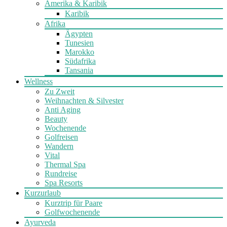
Amerika & Karibik
Karibik
Afrika
Ägypten
Tunesien
Marokko
Südafrika
Tansania
Wellness
Zu Zweit
Weihnachten & Silvester
Anti Aging
Beauty
Wochenende
Golfreisen
Wandern
Vital
Thermal Spa
Rundreise
Spa Resorts
Kurzurlaub
Kurztrip für Paare
Golfwochenende
Ayurveda