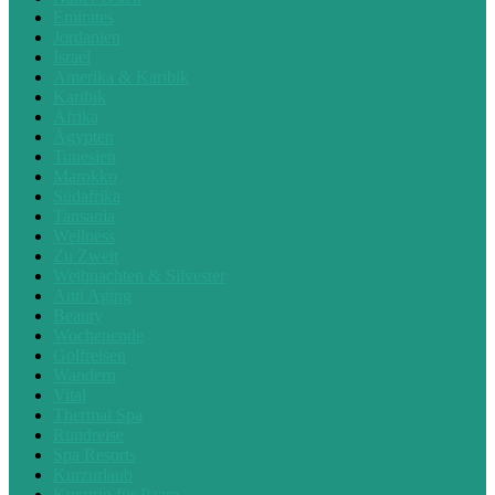
Emirates
Jordanien
Israel
Amerika & Karibik
Karibik
Afrika
Ägypten
Tunesien
Marokko
Südafrika
Tansania
Wellness
Zu Zweit
Weihnachten & Silvester
Anti Aging
Beauty
Wochenende
Golfreisen
Wandern
Vital
Thermal Spa
Rundreise
Spa Resorts
Kurzurlaub
Kurztrip für Paare