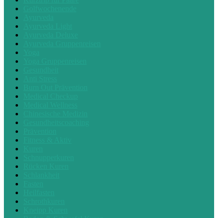
Golfwochenende
Ayurveda
Ayurveda Light
Ayurveda Deluxe
Ayurveda Gruppenreisen
Yoga
Yoga Gruppenreisen
Gesundheit
Anti Stress
Burn Out Prävention
Medical Checkup
Medical Wellness
Chinesische Medizin
Gesundheitscoaching
Prävention
Fitness & Aktiv
Kuren
Schnupperkuren
Rücken Kuren
Schlankheit
Fasten
Heilfasten
Schrothkuren
Kneipp Kuren