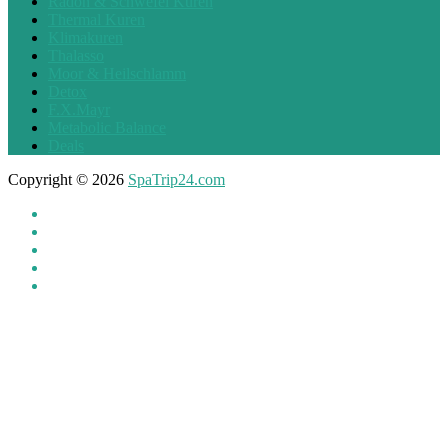
Radon & Schwefel Kuren
Thermal Kuren
Klimakuren
Thalasso
Moor & Heilschlamm
Detox
F.X.Mayr
Metabolic Balance
Deals
Copyright © 2026
SpaTrip24.com