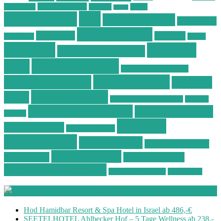
Ostsee Wellness
Ostseeküste
Portugal
Resort
Reisen
Spa
Schnäppchen
Spa & Wellness
Spa-Reisen
Spatrip24.com
Spa Resort
Thailand
Spa-Urlaub
Urlaub
Wellness
Wellness
Wellness Angebote
Wellness Deals
Deal
Wellness Deutschland
Wellnesshotel
Wellness günstig
Wellness
Wellnesshotels
Hotel
Wellness Hotel Vila Baleira
Wellness
Wellness Kurzurlaub
Wellness Reisen
Kurztrip
Wellness
Wellnessreisen
Wellness Resort
Schnäppchen
Wellness Spa
Wellness Thailand
Wellnessurlaub
Wellnesstrip
Wellness Urlaub
Wellness Wochenende
Wellnesswochenende
Westböhmen
Aktuelle Wellness Deals
Hod Hamidbar Resort & Spa Hotel in Israel ab 486,-€
SEETELHOTEL Ahlbecker Hof – 5 Tage Wellness ab 238,-