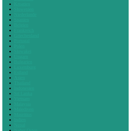
Kroatien
Slowenien
Niederlande
Spanien
Belgien
Frankreich
Griechenland
Portugal
Polen
Slowakei
Ungarn
Bulgarien
Luxemburg
Estland
Asien
Thailand
Indonesien
Sri Lanka
Vietnam
Malaysia
Malediven
Mauritius
Indien
Nepal
Naher Osten