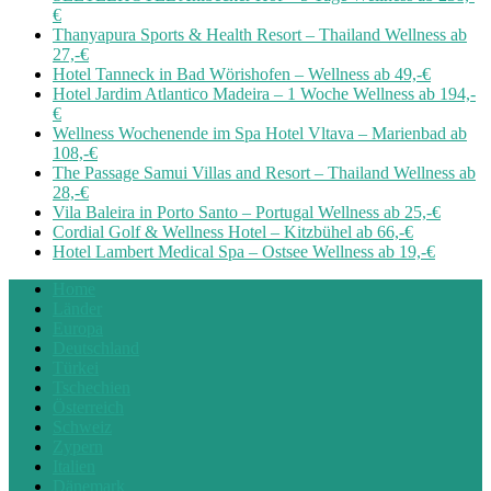
€
Thanyapura Sports & Health Resort – Thailand Wellness ab
27,-€
Hotel Tanneck in Bad Wörishofen – Wellness ab 49,-€
Hotel Jardim Atlantico Madeira – 1 Woche Wellness ab 194,-
€
Wellness Wochenende im Spa Hotel Vltava – Marienbad ab
108,-€
The Passage Samui Villas and Resort – Thailand Wellness ab
28,-€
Vila Baleira in Porto Santo – Portugal Wellness ab 25,-€
Cordial Golf & Wellness Hotel – Kitzbühel ab 66,-€
Hotel Lambert Medical Spa – Ostsee Wellness ab 19,-€
Home
Länder
Europa
Deutschland
Türkei
Tschechien
Österreich
Schweiz
Zypern
Italien
Dänemark