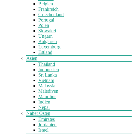
Belgien
Frankreich
Griechenland
Portugal
Polen
Slowakei
Ungarn
Bulgarien
Luxemburg
Estland
Asien
Thailand
Indonesien
Sri Lanka
Vietnam
Malaysia
Malediven
Mauritius
Indien
Nepal
Naher Osten
Emirates
Jordanien
Israel