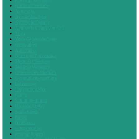
Golfwochenende
Ayurveda
Ayurveda Light
Ayurveda Deluxe
Ayurveda Gruppenreisen
Yoga
Yoga Gruppenreisen
Gesundheit
Anti Stress
Burn Out Prävention
Medical Checkup
Medical Wellness
Chinesische Medizin
Gesundheitscoaching
Prävention
Fitness & Aktiv
Kuren
Schnupperkuren
Rücken Kuren
Schlankheit
Fasten
Heilfasten
Schrothkuren
Kneipp Kuren