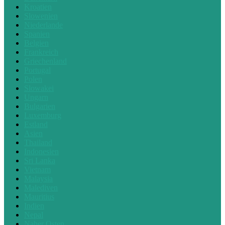
Kroatien
Slowenien
Niederlande
Spanien
Belgien
Frankreich
Griechenland
Portugal
Polen
Slowakei
Ungarn
Bulgarien
Luxemburg
Estland
Asien
Thailand
Indonesien
Sri Lanka
Vietnam
Malaysia
Malediven
Mauritius
Indien
Nepal
Naher Osten