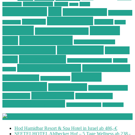
Ostsee Wellness
Ostseeküste
Portugal
Resort
Reisen
Spa
Schnäppchen
Spa & Wellness
Spa-Reisen
Spatrip24.com
Spa Resort
Thailand
Spa-Urlaub
Urlaub
Wellness
Wellness
Wellness Angebote
Wellness Deals
Deal
Wellness Deutschland
Wellnesshotel
Wellness günstig
Wellness
Wellnesshotels
Hotel
Wellness Hotel Vila Baleira
Wellness
Wellness Kurzurlaub
Wellness Reisen
Kurztrip
Wellness
Wellnessreisen
Wellness Resort
Schnäppchen
Wellness Spa
Wellness Thailand
Wellnessurlaub
Wellnesstrip
Wellness Urlaub
Wellness Wochenende
Wellnesswochenende
Westböhmen
Aktuelle Wellness Deals
Hod Hamidbar Resort & Spa Hotel in Israel ab 486,-€
SEETELHOTEL Ahlbecker Hof – 5 Tage Wellness ab 238,-