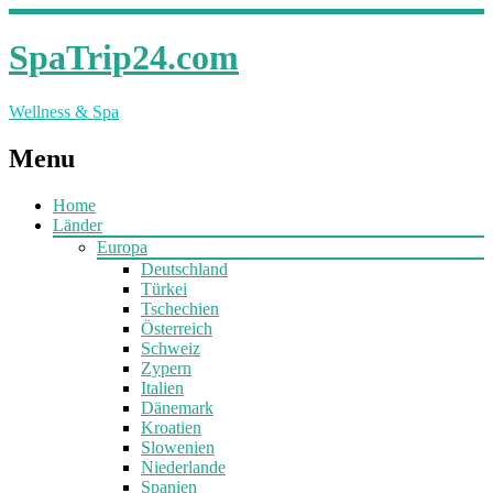
SpaTrip24.com
Wellness & Spa
Menu
Home
Länder
Europa
Deutschland
Türkei
Tschechien
Österreich
Schweiz
Zypern
Italien
Dänemark
Kroatien
Slowenien
Niederlande
Spanien