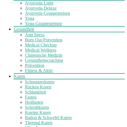
Ayurveda Light
Ayurveda Deluxe
Ayurveda Gruppenreisen
Yoga
Yoga Gruppenreisen
Gesundheit
Anti Stress
Burn Out Prävention
Medical Checkup
Medical Wellness
Chinesische Medizin
Gesundheitscoaching
Prävention
Fitness & Aktiv
Kuren
Schnupperkuren
Rücken Kuren
Schlankheit
Fasten
Heilfasten
Schrothkuren
Kneipp Kuren
Radon & Schwefel Kuren
Thermal Kuren