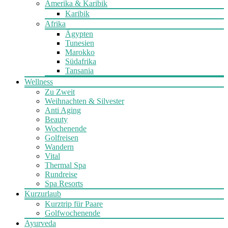
Amerika & Karibik
Karibik
Afrika
Ägypten
Tunesien
Marokko
Südafrika
Tansania
Wellness
Zu Zweit
Weihnachten & Silvester
Anti Aging
Beauty
Wochenende
Golfreisen
Wandern
Vital
Thermal Spa
Rundreise
Spa Resorts
Kurzurlaub
Kurztrip für Paare
Golfwochenende
Ayurveda