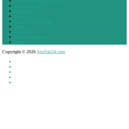
Radon & Schwefel Kuren
Thermal Kuren
Klimakuren
Thalasso
Moor & Heilschlamm
Detox
F.X.Mayr
Metabolic Balance
Deals
Copyright © 2026
SpaTrip24.com