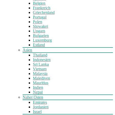
Belgien
Frankreich
Griechenland
Portugal
Polen
Slowakei
Ungarn
Bulgarien
Luxemburg
Estland
Asien
Thailand
Indonesien
Sri Lanka
Vietnam
Malaysia
Malediven
Mauritius
Indien
Nepal
Naher Osten
Emirates
Jordanien
Israel