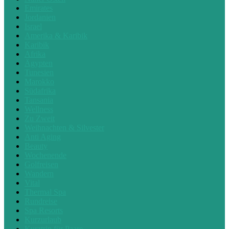
Emirates
Jordanien
Israel
Amerika & Karibik
Karibik
Afrika
Ägypten
Tunesien
Marokko
Südafrika
Tansania
Wellness
Zu Zweit
Weihnachten & Silvester
Anti Aging
Beauty
Wochenende
Golfreisen
Wandern
Vital
Thermal Spa
Rundreise
Spa Resorts
Kurzurlaub
Kurztrip für Paare