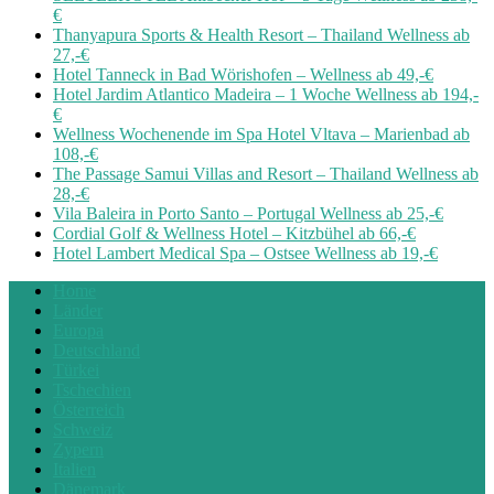
€
Thanyapura Sports & Health Resort – Thailand Wellness ab
27,-€
Hotel Tanneck in Bad Wörishofen – Wellness ab 49,-€
Hotel Jardim Atlantico Madeira – 1 Woche Wellness ab 194,-
€
Wellness Wochenende im Spa Hotel Vltava – Marienbad ab
108,-€
The Passage Samui Villas and Resort – Thailand Wellness ab
28,-€
Vila Baleira in Porto Santo – Portugal Wellness ab 25,-€
Cordial Golf & Wellness Hotel – Kitzbühel ab 66,-€
Hotel Lambert Medical Spa – Ostsee Wellness ab 19,-€
Home
Länder
Europa
Deutschland
Türkei
Tschechien
Österreich
Schweiz
Zypern
Italien
Dänemark