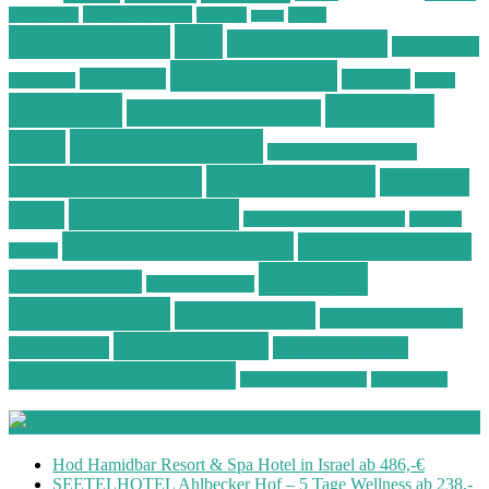
Ostsee Wellness
Ostseeküste
Portugal
Resort
Reisen
Spa
Schnäppchen
Spa & Wellness
Spa-Reisen
Spatrip24.com
Spa Resort
Thailand
Spa-Urlaub
Urlaub
Wellness
Wellness
Wellness Angebote
Wellness Deals
Deal
Wellness Deutschland
Wellnesshotel
Wellness günstig
Wellness
Wellnesshotels
Hotel
Wellness Hotel Vila Baleira
Wellness
Wellness Kurzurlaub
Wellness Reisen
Kurztrip
Wellness
Wellnessreisen
Wellness Resort
Schnäppchen
Wellness Spa
Wellness Thailand
Wellnessurlaub
Wellnesstrip
Wellness Urlaub
Wellness Wochenende
Wellnesswochenende
Westböhmen
Aktuelle Wellness Deals
Hod Hamidbar Resort & Spa Hotel in Israel ab 486,-€
SEETELHOTEL Ahlbecker Hof – 5 Tage Wellness ab 238,-