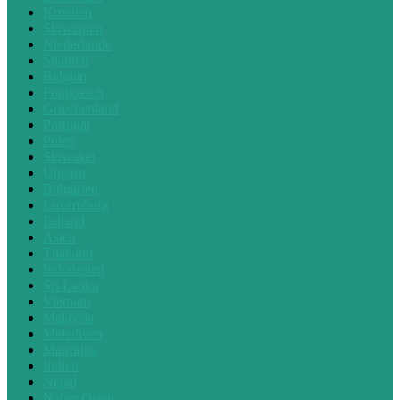
Kroatien
Slowenien
Niederlande
Spanien
Belgien
Frankreich
Griechenland
Portugal
Polen
Slowakei
Ungarn
Bulgarien
Luxemburg
Estland
Asien
Thailand
Indonesien
Sri Lanka
Vietnam
Malaysia
Malediven
Mauritius
Indien
Nepal
Naher Osten