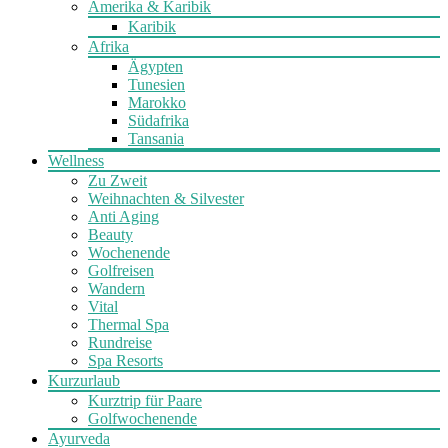
Amerika & Karibik
Karibik
Afrika
Ägypten
Tunesien
Marokko
Südafrika
Tansania
Wellness
Zu Zweit
Weihnachten & Silvester
Anti Aging
Beauty
Wochenende
Golfreisen
Wandern
Vital
Thermal Spa
Rundreise
Spa Resorts
Kurzurlaub
Kurztrip für Paare
Golfwochenende
Ayurveda