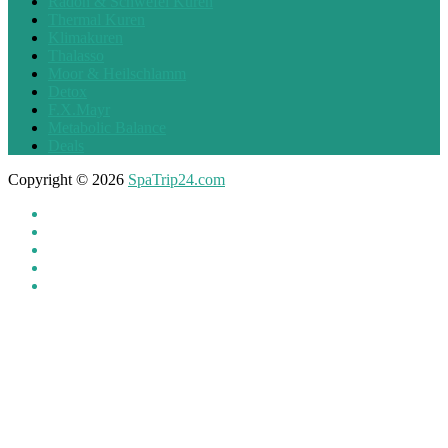
Radon & Schwefel Kuren
Thermal Kuren
Klimakuren
Thalasso
Moor & Heilschlamm
Detox
F.X.Mayr
Metabolic Balance
Deals
Copyright © 2026
SpaTrip24.com