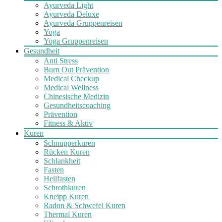
Ayurveda Light
Ayurveda Deluxe
Ayurveda Gruppenreisen
Yoga
Yoga Gruppenreisen
Gesundheit
Anti Stress
Burn Out Prävention
Medical Checkup
Medical Wellness
Chinesische Medizin
Gesundheitscoaching
Prävention
Fitness & Aktiv
Kuren
Schnupperkuren
Rücken Kuren
Schlankheit
Fasten
Heilfasten
Schrothkuren
Kneipp Kuren
Radon & Schwefel Kuren
Thermal Kuren