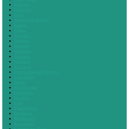
Emirates
Jordanien
Israel
Amerika & Karibik
Karibik
Afrika
Ägypten
Tunesien
Marokko
Südafrika
Tansania
Wellness
Zu Zweit
Weihnachten & Silvester
Anti Aging
Beauty
Wochenende
Golfreisen
Wandern
Vital
Thermal Spa
Rundreise
Spa Resorts
Kurzurlaub
Kurztrip für Paare