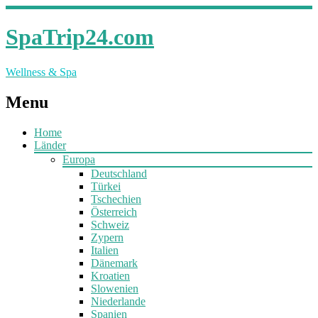
SpaTrip24.com
Wellness & Spa
Menu
Home
Länder
Europa
Deutschland
Türkei
Tschechien
Österreich
Schweiz
Zypern
Italien
Dänemark
Kroatien
Slowenien
Niederlande
Spanien