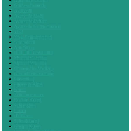
Golfwochenende
Ayurveda
Ayurveda Light
Ayurveda Deluxe
Ayurveda Gruppenreisen
Yoga
Yoga Gruppenreisen
Gesundheit
Anti Stress
Burn Out Prävention
Medical Checkup
Medical Wellness
Chinesische Medizin
Gesundheitscoaching
Prävention
Fitness & Aktiv
Kuren
Schnupperkuren
Rücken Kuren
Schlankheit
Fasten
Heilfasten
Schrothkuren
Kneipp Kuren