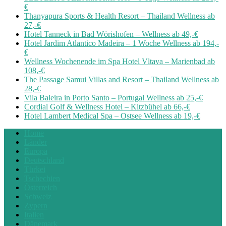
€
Thanyapura Sports & Health Resort – Thailand Wellness ab
27,-€
Hotel Tanneck in Bad Wörishofen – Wellness ab 49,-€
Hotel Jardim Atlantico Madeira – 1 Woche Wellness ab 194,-
€
Wellness Wochenende im Spa Hotel Vltava – Marienbad ab
108,-€
The Passage Samui Villas and Resort – Thailand Wellness ab
28,-€
Vila Baleira in Porto Santo – Portugal Wellness ab 25,-€
Cordial Golf & Wellness Hotel – Kitzbühel ab 66,-€
Hotel Lambert Medical Spa – Ostsee Wellness ab 19,-€
Home
Länder
Europa
Deutschland
Türkei
Tschechien
Österreich
Schweiz
Zypern
Italien
Dänemark