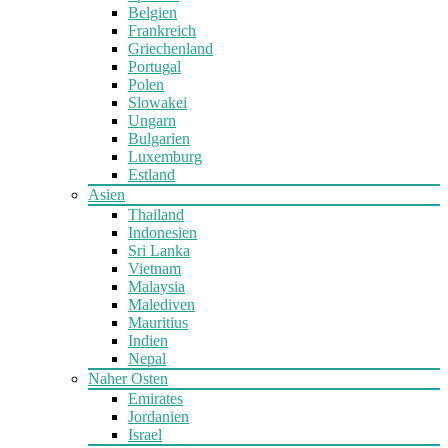
Belgien
Frankreich
Griechenland
Portugal
Polen
Slowakei
Ungarn
Bulgarien
Luxemburg
Estland
Asien
Thailand
Indonesien
Sri Lanka
Vietnam
Malaysia
Malediven
Mauritius
Indien
Nepal
Naher Osten
Emirates
Jordanien
Israel