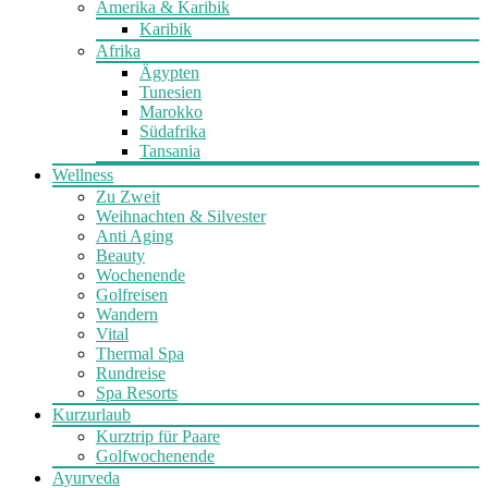
Amerika & Karibik
Karibik
Afrika
Ägypten
Tunesien
Marokko
Südafrika
Tansania
Wellness
Zu Zweit
Weihnachten & Silvester
Anti Aging
Beauty
Wochenende
Golfreisen
Wandern
Vital
Thermal Spa
Rundreise
Spa Resorts
Kurzurlaub
Kurztrip für Paare
Golfwochenende
Ayurveda