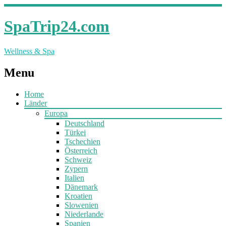
SpaTrip24.com
Wellness & Spa
Menu
Home
Länder
Europa
Deutschland
Türkei
Tschechien
Österreich
Schweiz
Zypern
Italien
Dänemark
Kroatien
Slowenien
Niederlande
Spanien