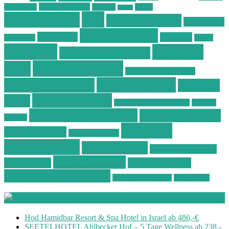
Ostsee Wellness
Ostseeküste
Portugal
Resort
Reisen
Spa
Schnäppchen
Spa & Wellness
Spa-Reisen
Spatrip24.com
Spa Resort
Thailand
Spa-Urlaub
Urlaub
Wellness
Wellness
Wellness Angebote
Wellness Deals
Deal
Wellness Deutschland
Wellnesshotel
Wellness günstig
Wellness
Wellnesshotels
Hotel
Wellness Hotel Vila Baleira
Wellness
Wellness Kurzurlaub
Wellness Reisen
Kurztrip
Wellness
Wellnessreisen
Wellness Resort
Schnäppchen
Wellness Spa
Wellness Thailand
Wellnessurlaub
Wellnesstrip
Wellness Urlaub
Wellness Wochenende
Wellnesswochenende
Westböhmen
Aktuelle Wellness Deals
Hod Hamidbar Resort & Spa Hotel in Israel ab 486,-€
SEETELHOTEL Ahlbecker Hof – 5 Tage Wellness ab 238,-