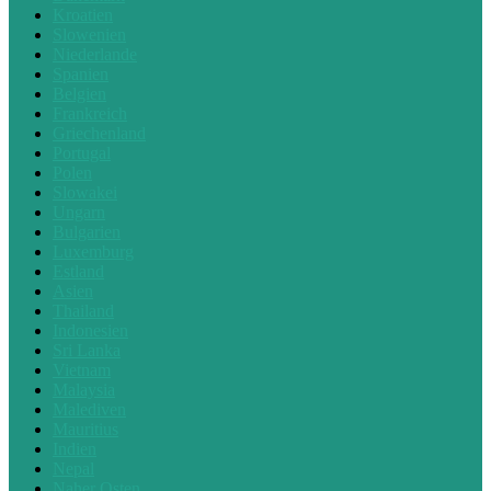
Kroatien
Slowenien
Niederlande
Spanien
Belgien
Frankreich
Griechenland
Portugal
Polen
Slowakei
Ungarn
Bulgarien
Luxemburg
Estland
Asien
Thailand
Indonesien
Sri Lanka
Vietnam
Malaysia
Malediven
Mauritius
Indien
Nepal
Naher Osten