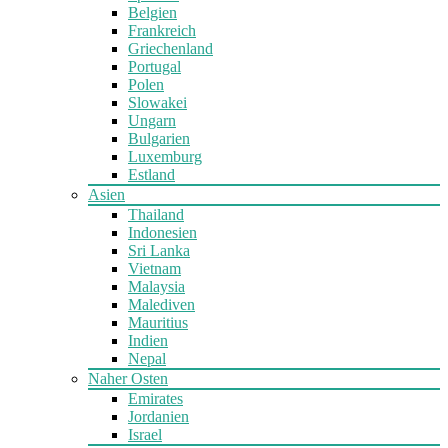
Belgien
Frankreich
Griechenland
Portugal
Polen
Slowakei
Ungarn
Bulgarien
Luxemburg
Estland
Asien
Thailand
Indonesien
Sri Lanka
Vietnam
Malaysia
Malediven
Mauritius
Indien
Nepal
Naher Osten
Emirates
Jordanien
Israel