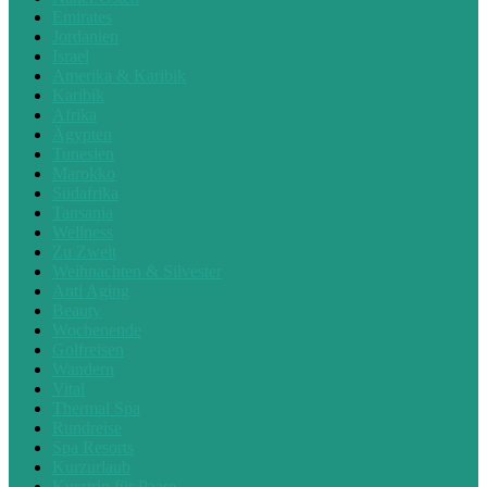
Emirates
Jordanien
Israel
Amerika & Karibik
Karibik
Afrika
Ägypten
Tunesien
Marokko
Südafrika
Tansania
Wellness
Zu Zweit
Weihnachten & Silvester
Anti Aging
Beauty
Wochenende
Golfreisen
Wandern
Vital
Thermal Spa
Rundreise
Spa Resorts
Kurzurlaub
Kurztrip für Paare