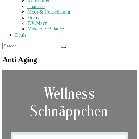
Klimakuren
Thalasso
Moor & Heilschlamm
Detox
F.X.Mayr
Metabolic Balance
Deals
Anti Aging