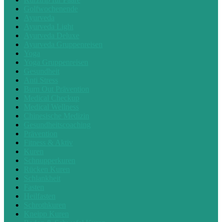
Golfwochenende
Ayurveda
Ayurveda Light
Ayurveda Deluxe
Ayurveda Gruppenreisen
Yoga
Yoga Gruppenreisen
Gesundheit
Anti Stress
Burn Out Prävention
Medical Checkup
Medical Wellness
Chinesische Medizin
Gesundheitscoaching
Prävention
Fitness & Aktiv
Kuren
Schnupperkuren
Rücken Kuren
Schlankheit
Fasten
Heilfasten
Schrothkuren
Kneipp Kuren