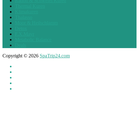
Radon & Schwefel Kuren
Thermal Kuren
Klimakuren
Thalasso
Moor & Heilschlamm
Detox
F.X.Mayr
Metabolic Balance
Deals
Copyright © 2026
SpaTrip24.com