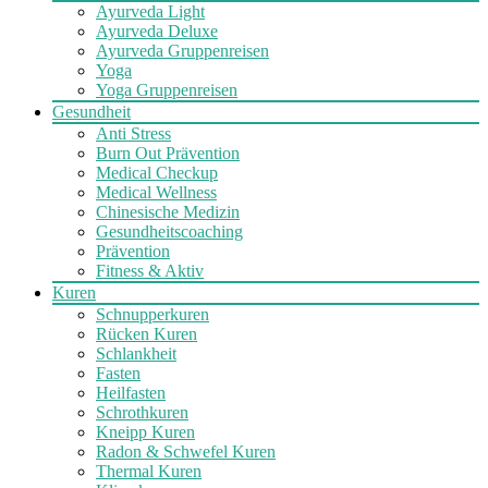
Ayurveda Light
Ayurveda Deluxe
Ayurveda Gruppenreisen
Yoga
Yoga Gruppenreisen
Gesundheit
Anti Stress
Burn Out Prävention
Medical Checkup
Medical Wellness
Chinesische Medizin
Gesundheitscoaching
Prävention
Fitness & Aktiv
Kuren
Schnupperkuren
Rücken Kuren
Schlankheit
Fasten
Heilfasten
Schrothkuren
Kneipp Kuren
Radon & Schwefel Kuren
Thermal Kuren