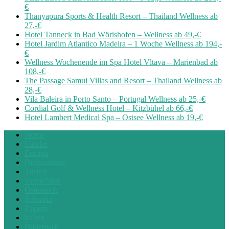
€
Thanyapura Sports & Health Resort – Thailand Wellness ab
27,-€
Hotel Tanneck in Bad Wörishofen – Wellness ab 49,-€
Hotel Jardim Atlantico Madeira – 1 Woche Wellness ab 194,-
€
Wellness Wochenende im Spa Hotel Vltava – Marienbad ab
108,-€
The Passage Samui Villas and Resort – Thailand Wellness ab
28,-€
Vila Baleira in Porto Santo – Portugal Wellness ab 25,-€
Cordial Golf & Wellness Hotel – Kitzbühel ab 66,-€
Hotel Lambert Medical Spa – Ostsee Wellness ab 19,-€
Home
Länder
Europa
Deutschland
Türkei
Tschechien
Österreich
Schweiz
Zypern
Italien
Dänemark