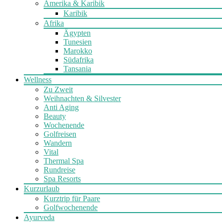
Amerika & Karibik
Karibik
Afrika
Ägypten
Tunesien
Marokko
Südafrika
Tansania
Wellness
Zu Zweit
Weihnachten & Silvester
Anti Aging
Beauty
Wochenende
Golfreisen
Wandern
Vital
Thermal Spa
Rundreise
Spa Resorts
Kurzurlaub
Kurztrip für Paare
Golfwochenende
Ayurveda