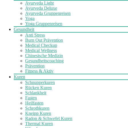
Ayurveda Light
Ayurveda Deluxe
Ayurveda Gruppenreisen
Yoga
Yoga Gruppenreisen
Gesundheit
Anti Stress
Burn Out Prävention
Medical Checkup
Medical Wellness
Chinesische Medizin
Gesundheitscoaching
Prävention
Fitness & Aktiv
Kuren
Schnupperkuren
Rücken Kuren
Schlankheit
Fasten
Heilfasten
Schrothkuren
Kneipp Kuren
Radon & Schwefel Kuren
Thermal Kuren