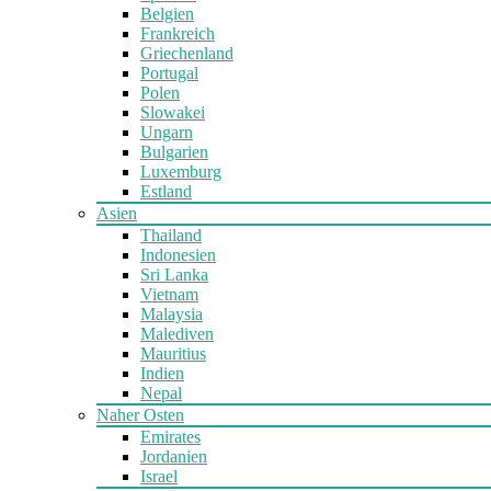
Belgien
Frankreich
Griechenland
Portugal
Polen
Slowakei
Ungarn
Bulgarien
Luxemburg
Estland
Asien
Thailand
Indonesien
Sri Lanka
Vietnam
Malaysia
Malediven
Mauritius
Indien
Nepal
Naher Osten
Emirates
Jordanien
Israel