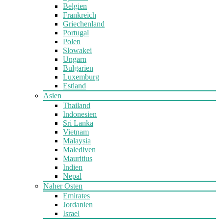
Belgien
Frankreich
Griechenland
Portugal
Polen
Slowakei
Ungarn
Bulgarien
Luxemburg
Estland
Asien
Thailand
Indonesien
Sri Lanka
Vietnam
Malaysia
Malediven
Mauritius
Indien
Nepal
Naher Osten
Emirates
Jordanien
Israel