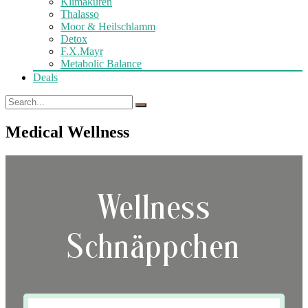
Klimakuren
Thalasso
Moor & Heilschlamm
Detox
F.X.Mayr
Metabolic Balance
Deals
Medical Wellness