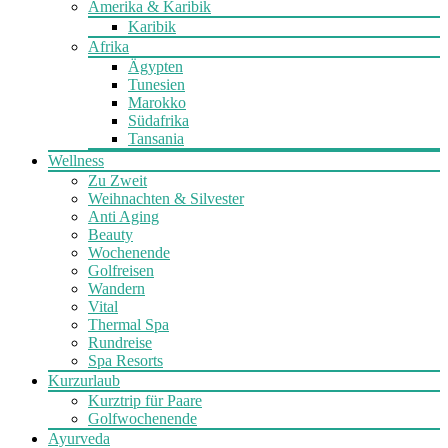
Amerika & Karibik
Karibik
Afrika
Ägypten
Tunesien
Marokko
Südafrika
Tansania
Wellness
Zu Zweit
Weihnachten & Silvester
Anti Aging
Beauty
Wochenende
Golfreisen
Wandern
Vital
Thermal Spa
Rundreise
Spa Resorts
Kurzurlaub
Kurztrip für Paare
Golfwochenende
Ayurveda