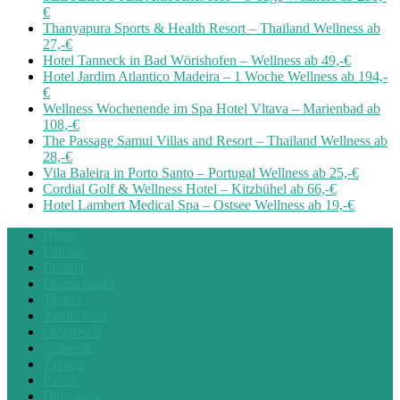
€
Thanyapura Sports & Health Resort – Thailand Wellness ab
27,-€
Hotel Tanneck in Bad Wörishofen – Wellness ab 49,-€
Hotel Jardim Atlantico Madeira – 1 Woche Wellness ab 194,-
€
Wellness Wochenende im Spa Hotel Vltava – Marienbad ab
108,-€
The Passage Samui Villas and Resort – Thailand Wellness ab
28,-€
Vila Baleira in Porto Santo – Portugal Wellness ab 25,-€
Cordial Golf & Wellness Hotel – Kitzbühel ab 66,-€
Hotel Lambert Medical Spa – Ostsee Wellness ab 19,-€
Home
Länder
Europa
Deutschland
Türkei
Tschechien
Österreich
Schweiz
Zypern
Italien
Dänemark