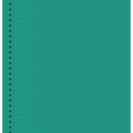
Kroatien
Slowenien
Niederlande
Spanien
Belgien
Frankreich
Griechenland
Portugal
Polen
Slowakei
Ungarn
Bulgarien
Luxemburg
Estland
Asien
Thailand
Indonesien
Sri Lanka
Vietnam
Malaysia
Malediven
Mauritius
Indien
Nepal
Naher Osten