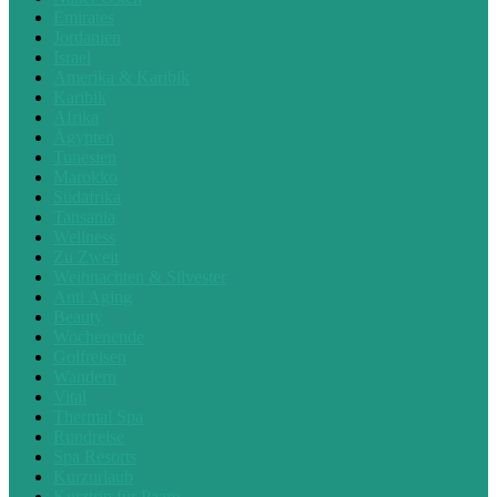
Emirates
Jordanien
Israel
Amerika & Karibik
Karibik
Afrika
Ägypten
Tunesien
Marokko
Südafrika
Tansania
Wellness
Zu Zweit
Weihnachten & Silvester
Anti Aging
Beauty
Wochenende
Golfreisen
Wandern
Vital
Thermal Spa
Rundreise
Spa Resorts
Kurzurlaub
Kurztrip für Paare