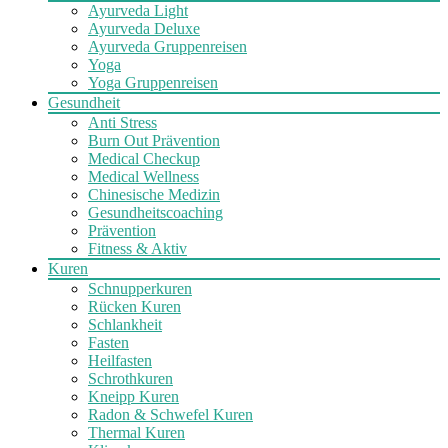
Ayurveda Light
Ayurveda Deluxe
Ayurveda Gruppenreisen
Yoga
Yoga Gruppenreisen
Gesundheit
Anti Stress
Burn Out Prävention
Medical Checkup
Medical Wellness
Chinesische Medizin
Gesundheitscoaching
Prävention
Fitness & Aktiv
Kuren
Schnupperkuren
Rücken Kuren
Schlankheit
Fasten
Heilfasten
Schrothkuren
Kneipp Kuren
Radon & Schwefel Kuren
Thermal Kuren