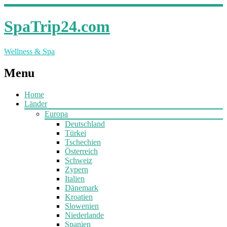
SpaTrip24.com
Wellness & Spa
Menu
Home
Länder
Europa
Deutschland
Türkei
Tschechien
Österreich
Schweiz
Zypern
Italien
Dänemark
Kroatien
Slowenien
Niederlande
Spanien