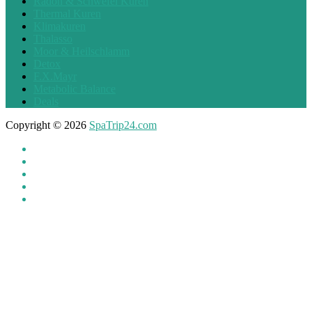
Radon & Schwefel Kuren
Thermal Kuren
Klimakuren
Thalasso
Moor & Heilschlamm
Detox
F.X.Mayr
Metabolic Balance
Deals
Copyright © 2026
SpaTrip24.com