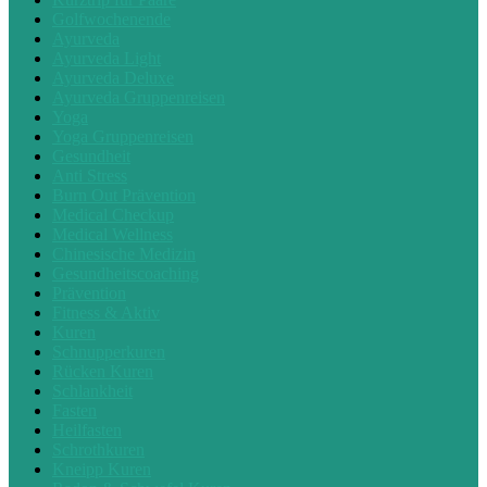
Golfwochenende
Ayurveda
Ayurveda Light
Ayurveda Deluxe
Ayurveda Gruppenreisen
Yoga
Yoga Gruppenreisen
Gesundheit
Anti Stress
Burn Out Prävention
Medical Checkup
Medical Wellness
Chinesische Medizin
Gesundheitscoaching
Prävention
Fitness & Aktiv
Kuren
Schnupperkuren
Rücken Kuren
Schlankheit
Fasten
Heilfasten
Schrothkuren
Kneipp Kuren