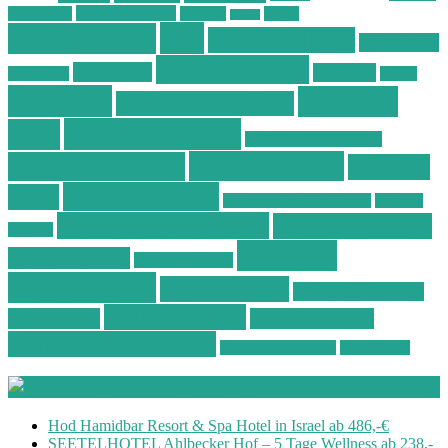
Ostsee Wellness
Ostseeküste
Portugal
Resort
Reisen
Spa
Schnäppchen
Spa & Wellness
Spa-Reisen
Spatrip24.com
Spa Resort
Thailand
Spa-Urlaub
Urlaub
Wellness
Wellness
Wellness Angebote
Wellness Deals
Deal
Wellness Deutschland
Wellnesshotel
Wellness günstig
Wellness
Wellnesshotels
Hotel
Wellness Hotel Vila Baleira
Wellness
Wellness Kurzurlaub
Wellness Reisen
Kurztrip
Wellness
Wellnessreisen
Wellness Resort
Schnäppchen
Wellness Spa
Wellness Thailand
Wellnessurlaub
Wellnesstrip
Wellness Urlaub
Wellness Wochenende
Wellnesswochenende
Westböhmen
Aktuelle Wellness Deals
Hod Hamidbar Resort & Spa Hotel in Israel ab 486,-€
SEETELHOTEL Ahlbecker Hof – 5 Tage Wellness ab 238,-