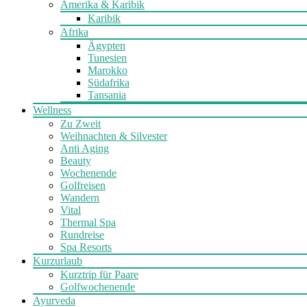
Amerika & Karibik
Karibik
Afrika
Ägypten
Tunesien
Marokko
Südafrika
Tansania
Wellness
Zu Zweit
Weihnachten & Silvester
Anti Aging
Beauty
Wochenende
Golfreisen
Wandern
Vital
Thermal Spa
Rundreise
Spa Resorts
Kurzurlaub
Kurztrip für Paare
Golfwochenende
Ayurveda