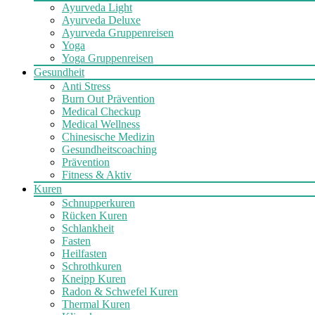
Ayurveda Light
Ayurveda Deluxe
Ayurveda Gruppenreisen
Yoga
Yoga Gruppenreisen
Gesundheit
Anti Stress
Burn Out Prävention
Medical Checkup
Medical Wellness
Chinesische Medizin
Gesundheitscoaching
Prävention
Fitness & Aktiv
Kuren
Schnupperkuren
Rücken Kuren
Schlankheit
Fasten
Heilfasten
Schrothkuren
Kneipp Kuren
Radon & Schwefel Kuren
Thermal Kuren