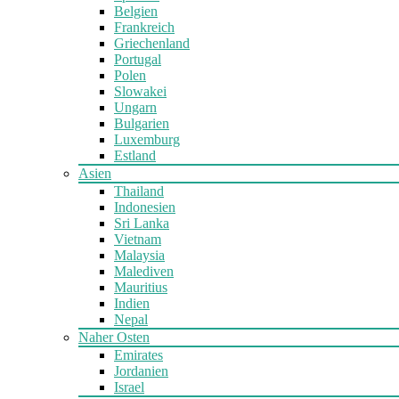
Belgien
Frankreich
Griechenland
Portugal
Polen
Slowakei
Ungarn
Bulgarien
Luxemburg
Estland
Asien
Thailand
Indonesien
Sri Lanka
Vietnam
Malaysia
Malediven
Mauritius
Indien
Nepal
Naher Osten
Emirates
Jordanien
Israel