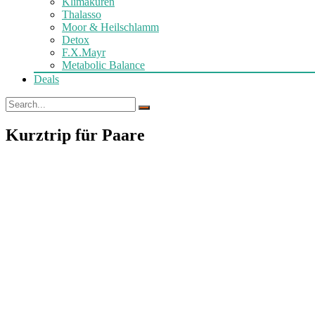
Klimakuren
Thalasso
Moor & Heilschlamm
Detox
F.X.Mayr
Metabolic Balance
Deals
Kurztrip für Paare