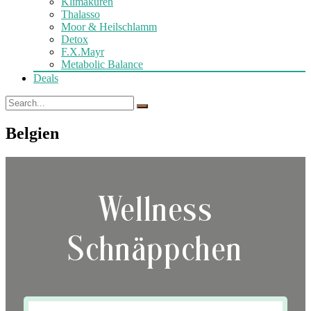
Klimakuren
Thalasso
Moor & Heilschlamm
Detox
F.X.Mayr
Metabolic Balance
Deals
Belgien