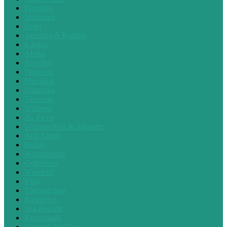
Emirates
Jordanien
Israel
Amerika & Karibik
Karibik
Afrika
Ägypten
Tunesien
Marokko
Südafrika
Tansania
Wellness
Zu Zweit
Weihnachten & Silvester
Anti Aging
Beauty
Wochenende
Golfreisen
Wandern
Vital
Thermal Spa
Rundreise
Spa Resorts
Kurzurlaub
Kurztrip für Paare