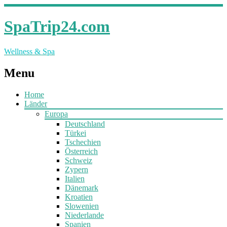
SpaTrip24.com
Wellness & Spa
Menu
Home
Länder
Europa
Deutschland
Türkei
Tschechien
Österreich
Schweiz
Zypern
Italien
Dänemark
Kroatien
Slowenien
Niederlande
Spanien