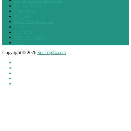
Radon & Schwefel Kuren
Thermal Kuren
Klimakuren
Thalasso
Moor & Heilschlamm
Detox
F.X.Mayr
Metabolic Balance
Deals
Copyright © 2026
SpaTrip24.com