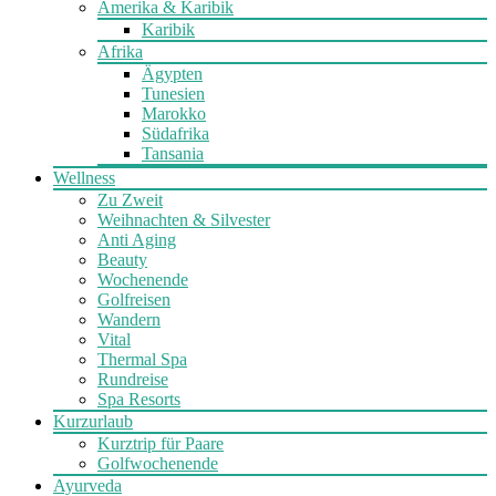
Amerika & Karibik
Karibik
Afrika
Ägypten
Tunesien
Marokko
Südafrika
Tansania
Wellness
Zu Zweit
Weihnachten & Silvester
Anti Aging
Beauty
Wochenende
Golfreisen
Wandern
Vital
Thermal Spa
Rundreise
Spa Resorts
Kurzurlaub
Kurztrip für Paare
Golfwochenende
Ayurveda