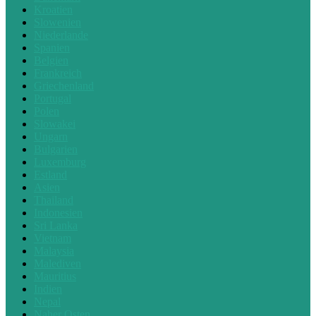
Kroatien
Slowenien
Niederlande
Spanien
Belgien
Frankreich
Griechenland
Portugal
Polen
Slowakei
Ungarn
Bulgarien
Luxemburg
Estland
Asien
Thailand
Indonesien
Sri Lanka
Vietnam
Malaysia
Malediven
Mauritius
Indien
Nepal
Naher Osten