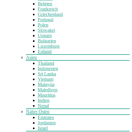
Belgien
Frankreich
Griechenland
Portugal
Polen
Slowakei
Ungarn
Bulgarien
Luxemburg
Estland
Asien
Thailand
Indonesien
Sri Lanka
Vietnam
Malaysia
Malediven
Mauritius
Indien
Nepal
Naher Osten
Emirates
Jordanien
Israel