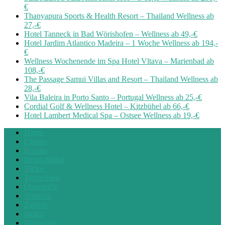
€
Thanyapura Sports & Health Resort – Thailand Wellness ab
27,-€
Hotel Tanneck in Bad Wörishofen – Wellness ab 49,-€
Hotel Jardim Atlantico Madeira – 1 Woche Wellness ab 194,-
€
Wellness Wochenende im Spa Hotel Vltava – Marienbad ab
108,-€
The Passage Samui Villas and Resort – Thailand Wellness ab
28,-€
Vila Baleira in Porto Santo – Portugal Wellness ab 25,-€
Cordial Golf & Wellness Hotel – Kitzbühel ab 66,-€
Hotel Lambert Medical Spa – Ostsee Wellness ab 19,-€
Home
Länder
Europa
Deutschland
Türkei
Tschechien
Österreich
Schweiz
Zypern
Italien
Dänemark