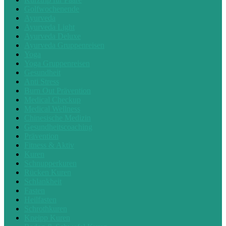
Golfwochenende
Ayurveda
Ayurveda Light
Ayurveda Deluxe
Ayurveda Gruppenreisen
Yoga
Yoga Gruppenreisen
Gesundheit
Anti Stress
Burn Out Prävention
Medical Checkup
Medical Wellness
Chinesische Medizin
Gesundheitscoaching
Prävention
Fitness & Aktiv
Kuren
Schnupperkuren
Rücken Kuren
Schlankheit
Fasten
Heilfasten
Schrothkuren
Kneipp Kuren