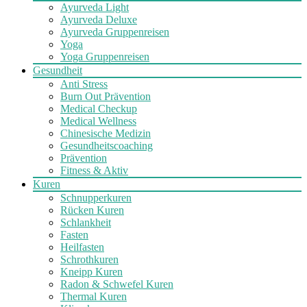
Ayurveda Light
Ayurveda Deluxe
Ayurveda Gruppenreisen
Yoga
Yoga Gruppenreisen
Gesundheit
Anti Stress
Burn Out Prävention
Medical Checkup
Medical Wellness
Chinesische Medizin
Gesundheitscoaching
Prävention
Fitness & Aktiv
Kuren
Schnupperkuren
Rücken Kuren
Schlankheit
Fasten
Heilfasten
Schrothkuren
Kneipp Kuren
Radon & Schwefel Kuren
Thermal Kuren