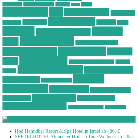
Ostsee Wellness
Ostseeküste
Portugal
Resort
Reisen
Spa
Schnäppchen
Spa & Wellness
Spa-Reisen
Spatrip24.com
Spa Resort
Thailand
Spa-Urlaub
Urlaub
Wellness
Wellness
Wellness Angebote
Wellness Deals
Deal
Wellness Deutschland
Wellnesshotel
Wellness günstig
Wellness
Wellnesshotels
Hotel
Wellness Hotel Vila Baleira
Wellness
Wellness Kurzurlaub
Wellness Reisen
Kurztrip
Wellness
Wellnessreisen
Wellness Resort
Schnäppchen
Wellness Spa
Wellness Thailand
Wellnessurlaub
Wellnesstrip
Wellness Urlaub
Wellness Wochenende
Wellnesswochenende
Westböhmen
Aktuelle Wellness Deals
Hod Hamidbar Resort & Spa Hotel in Israel ab 486,-€
SEETELHOTEL Ahlbecker Hof – 5 Tage Wellness ab 238,-