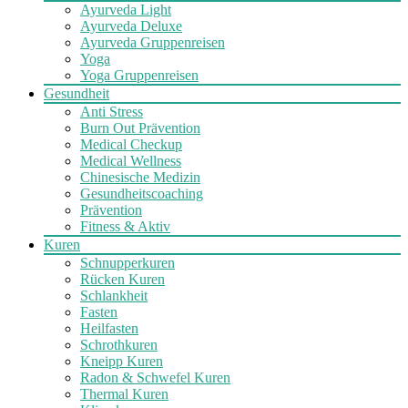
Ayurveda Light
Ayurveda Deluxe
Ayurveda Gruppenreisen
Yoga
Yoga Gruppenreisen
Gesundheit
Anti Stress
Burn Out Prävention
Medical Checkup
Medical Wellness
Chinesische Medizin
Gesundheitscoaching
Prävention
Fitness & Aktiv
Kuren
Schnupperkuren
Rücken Kuren
Schlankheit
Fasten
Heilfasten
Schrothkuren
Kneipp Kuren
Radon & Schwefel Kuren
Thermal Kuren