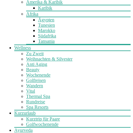
Amerika & Karibik
Karibik
Afrika
Ägypten
Tunesien
Marokko
Südafrika
Tansania
Wellness
Zu Zweit
Weihnachten & Silvester
Anti Aging
Beauty
Wochenende
Golfreisen
Wandern
Vital
Thermal Spa
Rundreise
Spa Resorts
Kurzurlaub
Kurztrip für Paare
Golfwochenende
Ayurveda