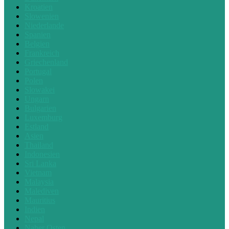
Kroatien
Slowenien
Niederlande
Spanien
Belgien
Frankreich
Griechenland
Portugal
Polen
Slowakei
Ungarn
Bulgarien
Luxemburg
Estland
Asien
Thailand
Indonesien
Sri Lanka
Vietnam
Malaysia
Malediven
Mauritius
Indien
Nepal
Naher Osten