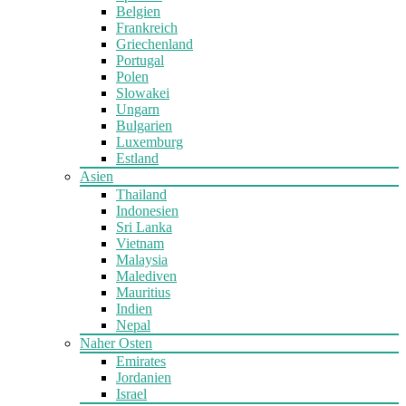
Belgien
Frankreich
Griechenland
Portugal
Polen
Slowakei
Ungarn
Bulgarien
Luxemburg
Estland
Asien
Thailand
Indonesien
Sri Lanka
Vietnam
Malaysia
Malediven
Mauritius
Indien
Nepal
Naher Osten
Emirates
Jordanien
Israel