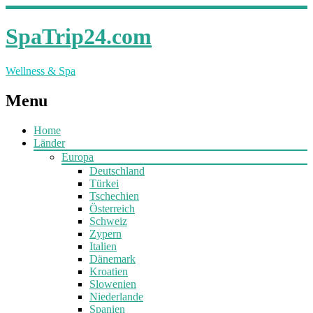
SpaTrip24.com
Wellness & Spa
Menu
Home
Länder
Europa
Deutschland
Türkei
Tschechien
Österreich
Schweiz
Zypern
Italien
Dänemark
Kroatien
Slowenien
Niederlande
Spanien