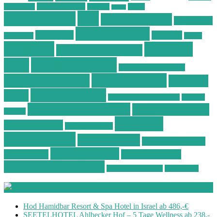
Ostsee Wellness
Ostseeküste
Portugal
Resort
Reisen
Spa
Schnäppchen
Spa & Wellness
Spa-Reisen
Spatrip24.com
Spa Resort
Thailand
Spa-Urlaub
Urlaub
Wellness
Wellness
Wellness Angebote
Wellness Deals
Deal
Wellness Deutschland
Wellnesshotel
Wellness günstig
Wellness
Wellnesshotels
Hotel
Wellness Hotel Vila Baleira
Wellness
Wellness Kurzurlaub
Wellness Reisen
Kurztrip
Wellness
Wellnessreisen
Wellness Resort
Schnäppchen
Wellness Spa
Wellness Thailand
Wellnessurlaub
Wellnesstrip
Wellness Urlaub
Wellness Wochenende
Wellnesswochenende
Westböhmen
Aktuelle Wellness Deals
Hod Hamidbar Resort & Spa Hotel in Israel ab 486,-€
SEETELHOTEL Ahlbecker Hof – 5 Tage Wellness ab 238,-