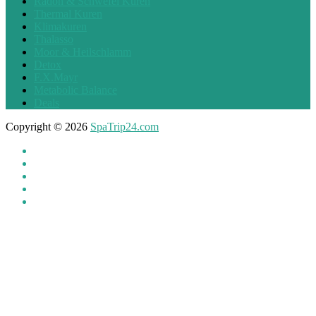
Radon & Schwefel Kuren
Thermal Kuren
Klimakuren
Thalasso
Moor & Heilschlamm
Detox
F.X.Mayr
Metabolic Balance
Deals
Copyright © 2026
SpaTrip24.com