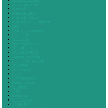
Golfwochenende
Ayurveda
Ayurveda Light
Ayurveda Deluxe
Ayurveda Gruppenreisen
Yoga
Yoga Gruppenreisen
Gesundheit
Anti Stress
Burn Out Prävention
Medical Checkup
Medical Wellness
Chinesische Medizin
Gesundheitscoaching
Prävention
Fitness & Aktiv
Kuren
Schnupperkuren
Rücken Kuren
Schlankheit
Fasten
Heilfasten
Schrothkuren
Kneipp Kuren