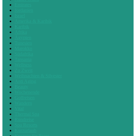
Emirates
Jordanien
Israel
Amerika & Karibik
Karibik
Afrika
Ägypten
Tunesien
Marokko
Südafrika
Tansania
Wellness
Zu Zweit
Weihnachten & Silvester
Anti Aging
Beauty
Wochenende
Golfreisen
Wandern
Vital
Thermal Spa
Rundreise
Spa Resorts
Kurzurlaub
Kurztrip für Paare