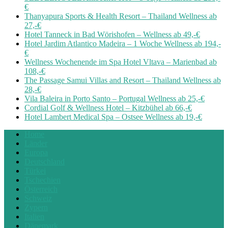
€
Thanyapura Sports & Health Resort – Thailand Wellness ab
27,-€
Hotel Tanneck in Bad Wörishofen – Wellness ab 49,-€
Hotel Jardim Atlantico Madeira – 1 Woche Wellness ab 194,-
€
Wellness Wochenende im Spa Hotel Vltava – Marienbad ab
108,-€
The Passage Samui Villas and Resort – Thailand Wellness ab
28,-€
Vila Baleira in Porto Santo – Portugal Wellness ab 25,-€
Cordial Golf & Wellness Hotel – Kitzbühel ab 66,-€
Hotel Lambert Medical Spa – Ostsee Wellness ab 19,-€
Home
Länder
Europa
Deutschland
Türkei
Tschechien
Österreich
Schweiz
Zypern
Italien
Dänemark