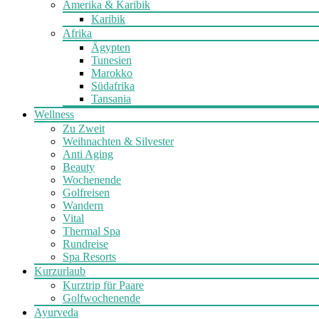
Amerika & Karibik
Karibik
Afrika
Ägypten
Tunesien
Marokko
Südafrika
Tansania
Wellness
Zu Zweit
Weihnachten & Silvester
Anti Aging
Beauty
Wochenende
Golfreisen
Wandern
Vital
Thermal Spa
Rundreise
Spa Resorts
Kurzurlaub
Kurztrip für Paare
Golfwochenende
Ayurveda