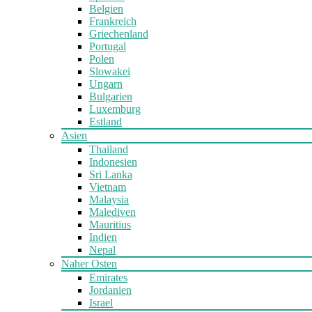
Belgien
Frankreich
Griechenland
Portugal
Polen
Slowakei
Ungarn
Bulgarien
Luxemburg
Estland
Asien
Thailand
Indonesien
Sri Lanka
Vietnam
Malaysia
Malediven
Mauritius
Indien
Nepal
Naher Osten
Emirates
Jordanien
Israel