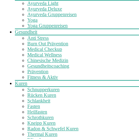
Ayurveda Light
Ayurveda Deluxe
Ayurveda Gruppenreisen
Yoga
Yoga Gruppenreisen
Gesundheit
Anti Stress
Burn Out Prävention
Medical Checkup
Medical Wellness
Chinesische Medizin
Gesundheitscoaching
Prävention
Fitness & Aktiv
Kuren
Schnupperkuren
Rücken Kuren
Schlankheit
Fasten
Heilfasten
Schrothkuren
Kneipp Kuren
Radon & Schwefel Kuren
Thermal Kuren