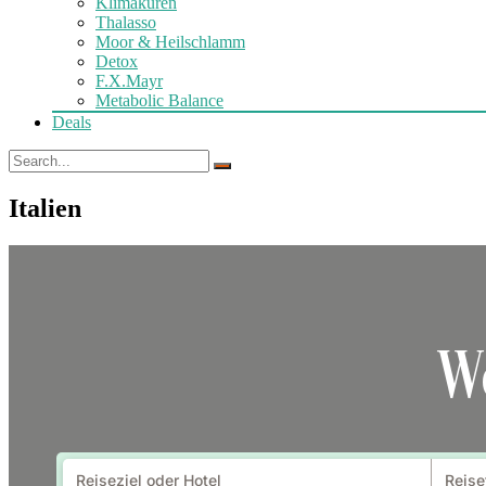
Klimakuren
Thalasso
Moor & Heilschlamm
Detox
F.X.Mayr
Metabolic Balance
Deals
Italien