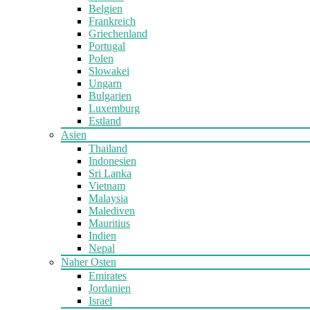
Belgien
Frankreich
Griechenland
Portugal
Polen
Slowakei
Ungarn
Bulgarien
Luxemburg
Estland
Asien
Thailand
Indonesien
Sri Lanka
Vietnam
Malaysia
Malediven
Mauritius
Indien
Nepal
Naher Osten
Emirates
Jordanien
Israel