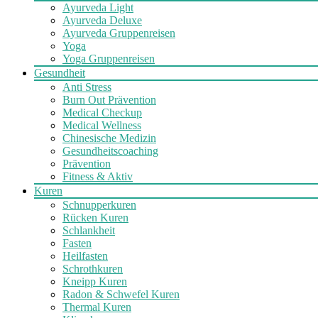
Ayurveda Light
Ayurveda Deluxe
Ayurveda Gruppenreisen
Yoga
Yoga Gruppenreisen
Gesundheit
Anti Stress
Burn Out Prävention
Medical Checkup
Medical Wellness
Chinesische Medizin
Gesundheitscoaching
Prävention
Fitness & Aktiv
Kuren
Schnupperkuren
Rücken Kuren
Schlankheit
Fasten
Heilfasten
Schrothkuren
Kneipp Kuren
Radon & Schwefel Kuren
Thermal Kuren