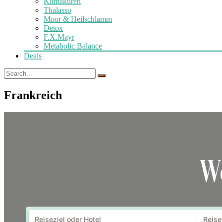
Klimakuren
Thalasso
Moor & Heilschlamm
Detox
F.X.Mayr
Metabolic Balance
Deals
Frankreich