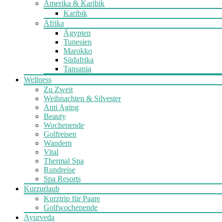
Amerika & Karibik
Karibik
Afrika
Ägypten
Tunesien
Marokko
Südafrika
Tansania
Wellness
Zu Zweit
Weihnachten & Silvester
Anti Aging
Beauty
Wochenende
Golfreisen
Wandern
Vital
Thermal Spa
Rundreise
Spa Resorts
Kurzurlaub
Kurztrip für Paare
Golfwochenende
Ayurveda