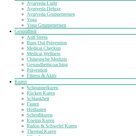
Ayurveda Light
Ayurveda Deluxe
Ayurveda Gruppenreisen
Yoga
Yoga Gruppenreisen
Gesundheit
Anti Stress
Burn Out Prävention
Medical Checkup
Medical Wellness
Chinesische Medizin
Gesundheitscoaching
Prävention
Fitness & Aktiv
Kuren
Schnupperkuren
Rücken Kuren
Schlankheit
Fasten
Heilfasten
Schrothkuren
Kneipp Kuren
Radon & Schwefel Kuren
Thermal Kuren