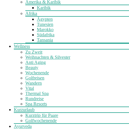
Amerika & Karibik
Karibik
Afrika
Ägypten
Tunesien
Marokko
Südafrika
Tansania
Wellness
Zu Zweit
Weihnachten & Silvester
Anti Aging
Beauty
Wochenende
Golfreisen
Wandern
Vital
Thermal Spa
Rundreise
Spa Resorts
Kurzurlaub
Kurztrip für Paare
Golfwochenende
Ayurveda