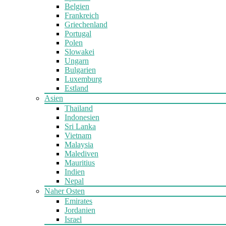
Belgien
Frankreich
Griechenland
Portugal
Polen
Slowakei
Ungarn
Bulgarien
Luxemburg
Estland
Asien
Thailand
Indonesien
Sri Lanka
Vietnam
Malaysia
Malediven
Mauritius
Indien
Nepal
Naher Osten
Emirates
Jordanien
Israel