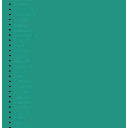
Kroatien
Slowenien
Niederlande
Spanien
Belgien
Frankreich
Griechenland
Portugal
Polen
Slowakei
Ungarn
Bulgarien
Luxemburg
Estland
Asien
Thailand
Indonesien
Sri Lanka
Vietnam
Malaysia
Malediven
Mauritius
Indien
Nepal
Naher Osten