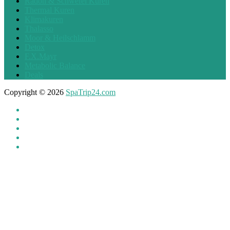
Radon & Schwefel Kuren
Thermal Kuren
Klimakuren
Thalasso
Moor & Heilschlamm
Detox
F.X.Mayr
Metabolic Balance
Deals
Copyright © 2026
SpaTrip24.com