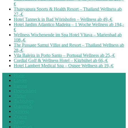
€
Thanyapura Sports & Health Resort – Thailand Wellness ab
27,-€
Hotel Tanneck in Bad Wörishofen – Wellness ab 49,-€
Hotel Jardim Atlantico Madeira – 1 Woche Wellness ab 194,-
€
Wellness Wochenende im Spa Hotel Vltava – Marienbad ab
108,-€
The Passage Samui Villas and Resort – Thailand Wellness ab
28,-€
Vila Baleira in Porto Santo – Portugal Wellness ab 25,-€
Cordial Golf & Wellness Hotel – Kitzbühel ab 66,-€
Hotel Lambert Medical Spa – Ostsee Wellness ab 19,-€
Home
Länder
Europa
Deutschland
Türkei
Tschechien
Österreich
Schweiz
Zypern
Italien
Dänemark