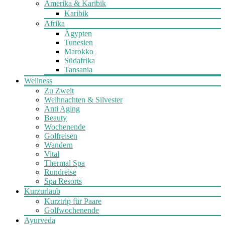
Amerika & Karibik
Karibik
Afrika
Ägypten
Tunesien
Marokko
Südafrika
Tansania
Wellness
Zu Zweit
Weihnachten & Silvester
Anti Aging
Beauty
Wochenende
Golfreisen
Wandern
Vital
Thermal Spa
Rundreise
Spa Resorts
Kurzurlaub
Kurztrip für Paare
Golfwochenende
Ayurveda