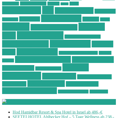
Ostsee Wellness
Ostseeküste
Portugal
Resort
Reisen
Spa
Schnäppchen
Spa & Wellness
Spa-Reisen
Spatrip24.com
Spa Resort
Thailand
Spa-Urlaub
Urlaub
Wellness
Wellness
Wellness Angebote
Wellness Deals
Deal
Wellness Deutschland
Wellnesshotel
Wellness günstig
Wellness
Wellnesshotels
Hotel
Wellness Hotel Vila Baleira
Wellness
Wellness Kurzurlaub
Wellness Reisen
Kurztrip
Wellness
Wellnessreisen
Wellness Resort
Schnäppchen
Wellness Spa
Wellness Thailand
Wellnessurlaub
Wellnesstrip
Wellness Urlaub
Wellness Wochenende
Wellnesswochenende
Westböhmen
Aktuelle Wellness Deals
Hod Hamidbar Resort & Spa Hotel in Israel ab 486,-€
SEETELHOTEL Ahlbecker Hof – 5 Tage Wellness ab 238,-