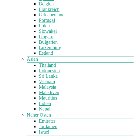
Belgien
Frankreich
Griechenland
Portugal
Polen
Slowakei
Ungarn
Bulgarien
Luxemburg
Estland
Asien
Thailand
Indonesien
Sri Lanka
Vietnam
Malaysia
Malediven
Mauritius
Indien
Nepal
Naher Osten
Emirates
Jordanien
Israel