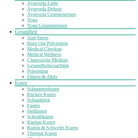
Ayurveda Light
Ayurveda Deluxe
Ayurveda Gruppenreisen
Yoga
Yoga Gruppenreisen
Gesundheit
Anti Stress
Burn Out Prävention
Medical Checkup
Medical Wellness
Chinesische Medizin
Gesundheitscoaching
Prävention
Fitness & Aktiv
Kuren
Schnupperkuren
Rücken Kuren
Schlankheit
Fasten
Heilfasten
Schrothkuren
Kneipp Kuren
Radon & Schwefel Kuren
Thermal Kuren