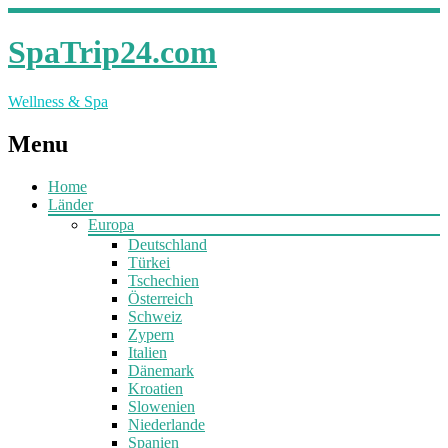
SpaTrip24.com
Wellness & Spa
Menu
Home
Länder
Europa
Deutschland
Türkei
Tschechien
Österreich
Schweiz
Zypern
Italien
Dänemark
Kroatien
Slowenien
Niederlande
Spanien