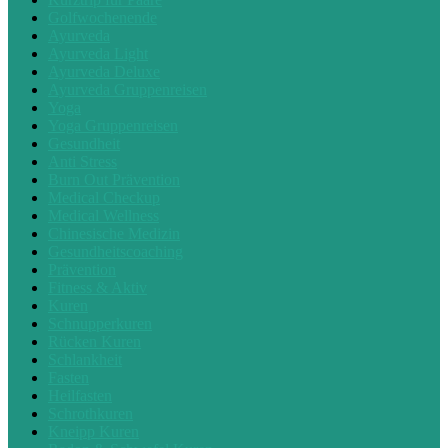
Golfwochenende
Ayurveda
Ayurveda Light
Ayurveda Deluxe
Ayurveda Gruppenreisen
Yoga
Yoga Gruppenreisen
Gesundheit
Anti Stress
Burn Out Prävention
Medical Checkup
Medical Wellness
Chinesische Medizin
Gesundheitscoaching
Prävention
Fitness & Aktiv
Kuren
Schnupperkuren
Rücken Kuren
Schlankheit
Fasten
Heilfasten
Schrothkuren
Kneipp Kuren