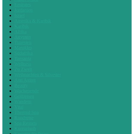
Emirates
Jordanien
Israel
Amerika & Karibik
Karibik
Afrika
Ägypten
Tunesien
Marokko
Südafrika
Tansania
Wellness
Zu Zweit
Weihnachten & Silvester
Anti Aging
Beauty
Wochenende
Golfreisen
Wandern
Vital
Thermal Spa
Rundreise
Spa Resorts
Kurzurlaub
Kurztrip für Paare