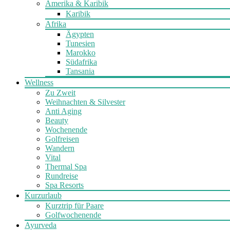
Amerika & Karibik
Karibik
Afrika
Ägypten
Tunesien
Marokko
Südafrika
Tansania
Wellness
Zu Zweit
Weihnachten & Silvester
Anti Aging
Beauty
Wochenende
Golfreisen
Wandern
Vital
Thermal Spa
Rundreise
Spa Resorts
Kurzurlaub
Kurztrip für Paare
Golfwochenende
Ayurveda