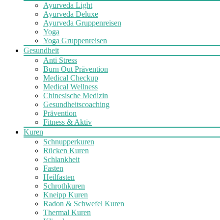
Ayurveda Light
Ayurveda Deluxe
Ayurveda Gruppenreisen
Yoga
Yoga Gruppenreisen
Gesundheit
Anti Stress
Burn Out Prävention
Medical Checkup
Medical Wellness
Chinesische Medizin
Gesundheitscoaching
Prävention
Fitness & Aktiv
Kuren
Schnupperkuren
Rücken Kuren
Schlankheit
Fasten
Heilfasten
Schrothkuren
Kneipp Kuren
Radon & Schwefel Kuren
Thermal Kuren