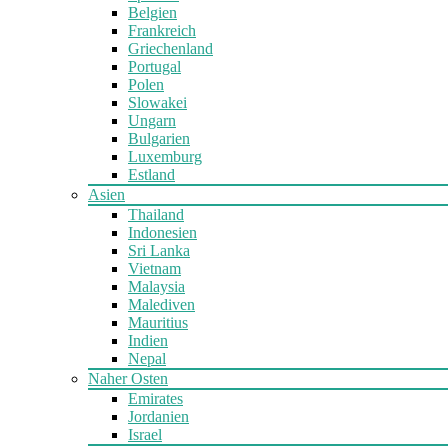
Belgien
Frankreich
Griechenland
Portugal
Polen
Slowakei
Ungarn
Bulgarien
Luxemburg
Estland
Asien
Thailand
Indonesien
Sri Lanka
Vietnam
Malaysia
Malediven
Mauritius
Indien
Nepal
Naher Osten
Emirates
Jordanien
Israel