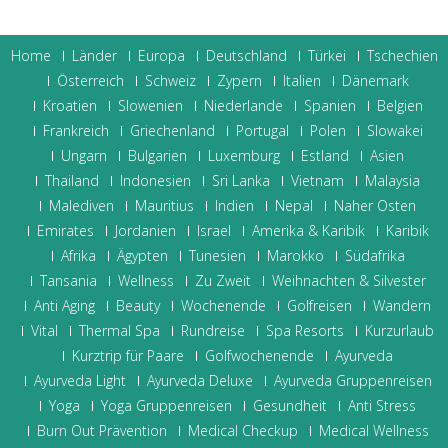
Home
Länder
Europa
Deutschland
Türkei
Tschechien
Österreich
Schweiz
Zypern
Italien
Dänemark
Kroatien
Slowenien
Niederlande
Spanien
Belgien
Frankreich
Griechenland
Portugal
Polen
Slowakei
Ungarn
Bulgarien
Luxemburg
Estland
Asien
Thailand
Indonesien
Sri Lanka
Vietnam
Malaysia
Malediven
Mauritius
Indien
Nepal
Naher Osten
Emirates
Jordanien
Israel
Amerika & Karibik
Karibik
Afrika
Ägypten
Tunesien
Marokko
Südafrika
Tansania
Wellness
Zu Zweit
Weihnachten & Silvester
Anti Aging
Beauty
Wochenende
Golfreisen
Wandern
Vital
Thermal Spa
Rundreise
Spa Resorts
Kurzurlaub
Kurztrip für Paare
Golfwochenende
Ayurveda
Ayurveda Light
Ayurveda Deluxe
Ayurveda Gruppenreisen
Yoga
Yoga Gruppenreisen
Gesundheit
Anti Stress
Burn Out Prävention
Medical Checkup
Medical Wellness