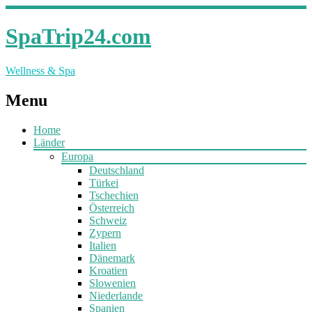
SpaTrip24.com
Wellness & Spa
Menu
Home
Länder
Europa
Deutschland
Türkei
Tschechien
Österreich
Schweiz
Zypern
Italien
Dänemark
Kroatien
Slowenien
Niederlande
Spanien