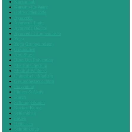
Kurzurlaub
Kurztrip für Paare
Golfwochenende
Ayurveda
Ayurveda Light
Ayurveda Deluxe
Ayurveda Gruppenreisen
Yoga
Yoga Gruppenreisen
Gesundheit
Anti Stress
Burn Out Prävention
Medical Checkup
Medical Wellness
Chinesische Medizin
Gesundheitscoaching
Prävention
Fitness & Aktiv
Kuren
Schnupperkuren
Rücken Kuren
Schlankheit
Fasten
Heilfasten
Schrothkuren