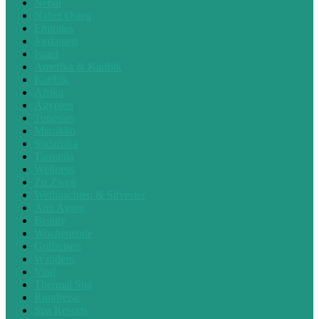
Nepal
Naher Osten
Emirates
Jordanien
Israel
Amerika & Karibik
Karibik
Afrika
Ägypten
Tunesien
Marokko
Südafrika
Tansania
Wellness
Zu Zweit
Weihnachten & Silvester
Anti Aging
Beauty
Wochenende
Golfreisen
Wandern
Vital
Thermal Spa
Rundreise
Spa Resorts