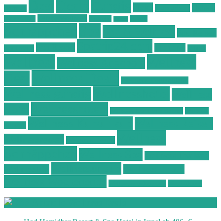
Deals
Deal
Günstig
Hotel
Ostsee
Kurzurlaub
Böhmen
Ostsee Wellness
Ostseeküste
Portugal
Resort
Reisen
Spa
Schnäppchen
Spa & Wellness
Spa-Reisen
Spatrip24.com
Spa Resort
Thailand
Spa-Urlaub
Urlaub
Wellness
Wellness
Wellness Angebote
Wellness Deals
Deal
Wellness Deutschland
Wellnesshotel
Wellness günstig
Wellness
Wellnesshotels
Hotel
Wellness Hotel Vila Baleira
Wellness
Wellness Kurzurlaub
Wellness Reisen
Kurztrip
Wellness
Wellnessreisen
Wellness Resort
Schnäppchen
Wellness Spa
Wellness Thailand
Wellnessurlaub
Wellnesstrip
Wellness Urlaub
Wellness Wochenende
Wellnesswochenende
Westböhmen
Aktuelle Wellness Deals