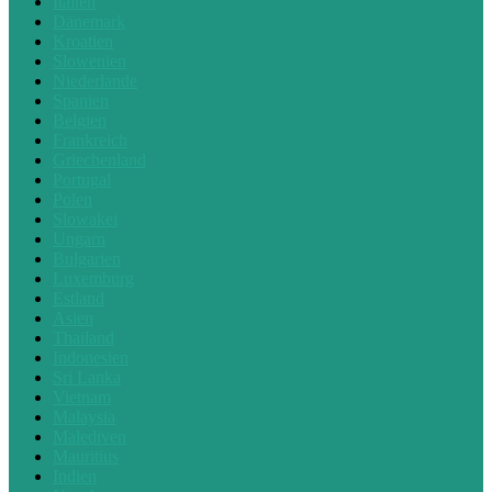
Italien
Dänemark
Kroatien
Slowenien
Niederlande
Spanien
Belgien
Frankreich
Griechenland
Portugal
Polen
Slowakei
Ungarn
Bulgarien
Luxemburg
Estland
Asien
Thailand
Indonesien
Sri Lanka
Vietnam
Malaysia
Malediven
Mauritius
Indien