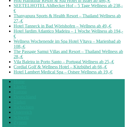
Hod Hamidbar Resort & Spa Hotel in Israel ab 486,-€
SEETELHOTEL Ahlbecker Hof – 5 Tage Wellness ab 238,-
€
Thanyapura Sports & Health Resort – Thailand Wellness ab
27,-€
Hotel Tanneck in Bad Wörishofen – Wellness ab 49,-€
Hotel Jardim Atlantico Madeira – 1 Woche Wellness ab 194,-
€
Wellness Wochenende im Spa Hotel Vltava – Marienbad ab
108,-€
The Passage Samui Villas and Resort – Thailand Wellness ab
28,-€
Vila Baleira in Porto Santo – Portugal Wellness ab 25,-€
Cordial Golf & Wellness Hotel – Kitzbühel ab 66,-€
Hotel Lambert Medical Spa – Ostsee Wellness ab 19,-€
Home
Länder
Europa
Deutschland
Türkei
Tschechien
Österreich
Schweiz
Zypern