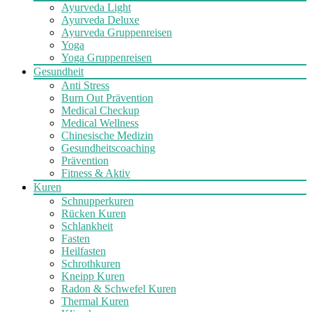
Ayurveda Light
Ayurveda Deluxe
Ayurveda Gruppenreisen
Yoga
Yoga Gruppenreisen
Gesundheit
Anti Stress
Burn Out Prävention
Medical Checkup
Medical Wellness
Chinesische Medizin
Gesundheitscoaching
Prävention
Fitness & Aktiv
Kuren
Schnupperkuren
Rücken Kuren
Schlankheit
Fasten
Heilfasten
Schrothkuren
Kneipp Kuren
Radon & Schwefel Kuren
Thermal Kuren