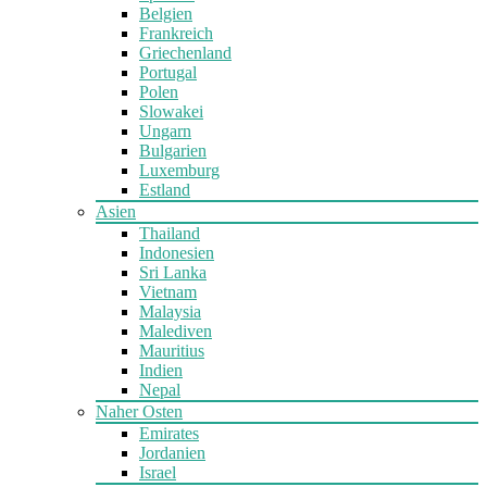
Belgien
Frankreich
Griechenland
Portugal
Polen
Slowakei
Ungarn
Bulgarien
Luxemburg
Estland
Asien
Thailand
Indonesien
Sri Lanka
Vietnam
Malaysia
Malediven
Mauritius
Indien
Nepal
Naher Osten
Emirates
Jordanien
Israel