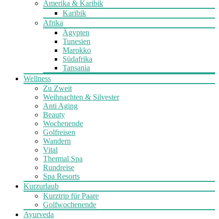
Amerika & Karibik
Karibik
Afrika
Ägypten
Tunesien
Marokko
Südafrika
Tansania
Wellness
Zu Zweit
Weihnachten & Silvester
Anti Aging
Beauty
Wochenende
Golfreisen
Wandern
Vital
Thermal Spa
Rundreise
Spa Resorts
Kurzurlaub
Kurztrip für Paare
Golfwochenende
Ayurveda