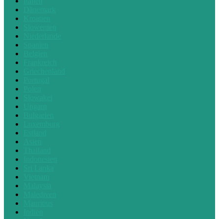
Italien
Dänemark
Kroatien
Slowenien
Niederlande
Spanien
Belgien
Frankreich
Griechenland
Portugal
Polen
Slowakei
Ungarn
Bulgarien
Luxemburg
Estland
Asien
Thailand
Indonesien
Sri Lanka
Vietnam
Malaysia
Malediven
Mauritius
Indien