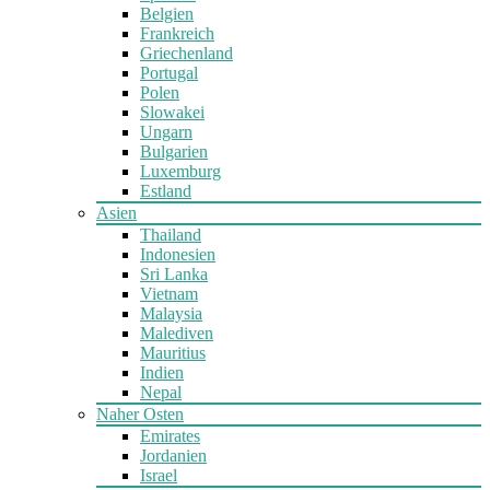
Belgien
Frankreich
Griechenland
Portugal
Polen
Slowakei
Ungarn
Bulgarien
Luxemburg
Estland
Asien
Thailand
Indonesien
Sri Lanka
Vietnam
Malaysia
Malediven
Mauritius
Indien
Nepal
Naher Osten
Emirates
Jordanien
Israel