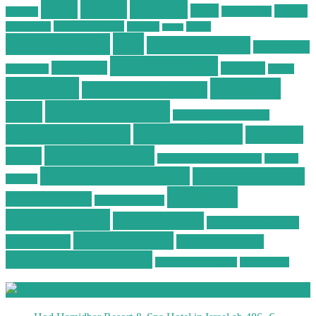
Deals
Deal
Günstig
Hotel
Ostsee
Kurzurlaub
Böhmen
Ostsee Wellness
Ostseeküste
Portugal
Resort
Reisen
Spa
Schnäppchen
Spa & Wellness
Spa-Reisen
Spatrip24.com
Spa Resort
Thailand
Spa-Urlaub
Urlaub
Wellness
Wellness
Wellness Angebote
Wellness Deals
Deal
Wellness Deutschland
Wellnesshotel
Wellness günstig
Wellness
Wellnesshotels
Hotel
Wellness Hotel Vila Baleira
Wellness
Wellness Kurzurlaub
Wellness Reisen
Kurztrip
Wellness
Wellnessreisen
Wellness Resort
Schnäppchen
Wellness Spa
Wellness Thailand
Wellnessurlaub
Wellnesstrip
Wellness Urlaub
Wellness Wochenende
Wellnesswochenende
Westböhmen
Aktuelle Wellness Deals