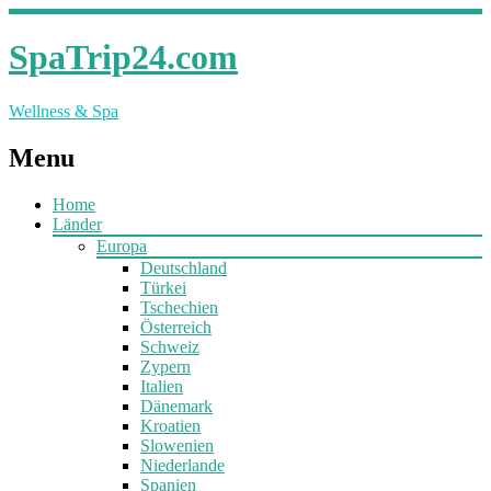
SpaTrip24.com
Wellness & Spa
Menu
Home
Länder
Europa
Deutschland
Türkei
Tschechien
Österreich
Schweiz
Zypern
Italien
Dänemark
Kroatien
Slowenien
Niederlande
Spanien