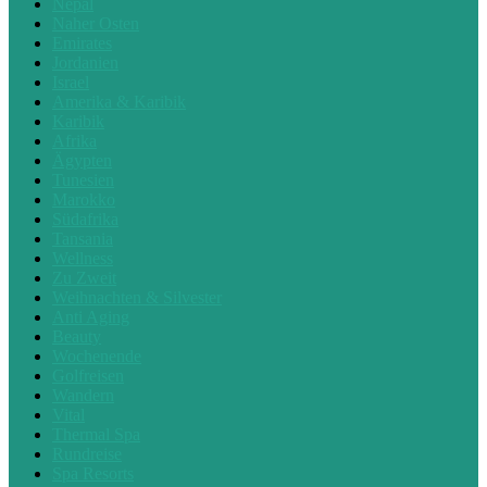
Nepal
Naher Osten
Emirates
Jordanien
Israel
Amerika & Karibik
Karibik
Afrika
Ägypten
Tunesien
Marokko
Südafrika
Tansania
Wellness
Zu Zweit
Weihnachten & Silvester
Anti Aging
Beauty
Wochenende
Golfreisen
Wandern
Vital
Thermal Spa
Rundreise
Spa Resorts