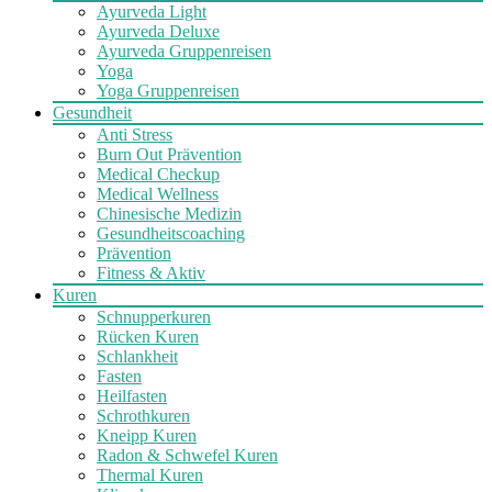
Ayurveda Light
Ayurveda Deluxe
Ayurveda Gruppenreisen
Yoga
Yoga Gruppenreisen
Gesundheit
Anti Stress
Burn Out Prävention
Medical Checkup
Medical Wellness
Chinesische Medizin
Gesundheitscoaching
Prävention
Fitness & Aktiv
Kuren
Schnupperkuren
Rücken Kuren
Schlankheit
Fasten
Heilfasten
Schrothkuren
Kneipp Kuren
Radon & Schwefel Kuren
Thermal Kuren