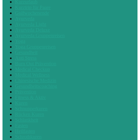
Kurzurlaub
Kurztrip für Paare
Golfwochenende
Ayurveda
Ayurveda Light
Ayurveda Deluxe
Ayurveda Gruppenreisen
Yoga
Yoga Gruppenreisen
Gesundheit
Anti Stress
Burn Out Prävention
Medical Checkup
Medical Wellness
Chinesische Medizin
Gesundheitscoaching
Prävention
Fitness & Aktiv
Kuren
Schnupperkuren
Rücken Kuren
Schlankheit
Fasten
Heilfasten
Schrothkuren