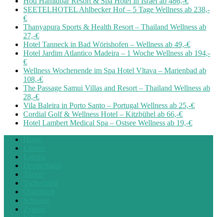
Hod Hamidbar Resort & Spa Hotel in Israel ab 486,-€
SEETELHOTEL Ahlbecker Hof – 5 Tage Wellness ab 238,-
€
Thanyapura Sports & Health Resort – Thailand Wellness ab
27,-€
Hotel Tanneck in Bad Wörishofen – Wellness ab 49,-€
Hotel Jardim Atlantico Madeira – 1 Woche Wellness ab 194,-
€
Wellness Wochenende im Spa Hotel Vltava – Marienbad ab
108,-€
The Passage Samui Villas and Resort – Thailand Wellness ab
28,-€
Vila Baleira in Porto Santo – Portugal Wellness ab 25,-€
Cordial Golf & Wellness Hotel – Kitzbühel ab 66,-€
Hotel Lambert Medical Spa – Ostsee Wellness ab 19,-€
Home
Länder
Europa
Deutschland
Türkei
Tschechien
Österreich
Schweiz
Zypern