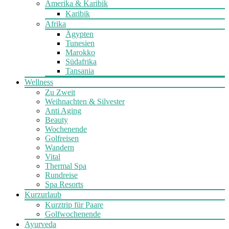
Amerika & Karibik
Karibik
Afrika
Ägypten
Tunesien
Marokko
Südafrika
Tansania
Wellness
Zu Zweit
Weihnachten & Silvester
Anti Aging
Beauty
Wochenende
Golfreisen
Wandern
Vital
Thermal Spa
Rundreise
Spa Resorts
Kurzurlaub
Kurztrip für Paare
Golfwochenende
Ayurveda