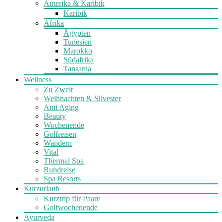
Amerika & Karibik
Karibik
Afrika
Ägypten
Tunesien
Marokko
Südafrika
Tansania
Wellness
Zu Zweit
Weihnachten & Silvester
Anti Aging
Beauty
Wochenende
Golfreisen
Wandern
Vital
Thermal Spa
Rundreise
Spa Resorts
Kurzurlaub
Kurztrip für Paare
Golfwochenende
Ayurveda