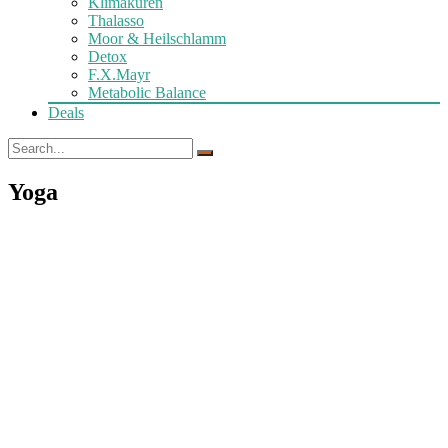
Klimakuren
Thalasso
Moor & Heilschlamm
Detox
F.X.Mayr
Metabolic Balance
Deals
Yoga