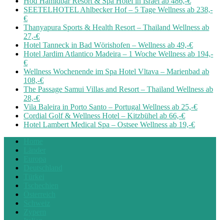
Hod Hamidbar Resort & Spa Hotel in Israel ab 486,-€
SEETELHOTEL Ahlbecker Hof – 5 Tage Wellness ab 238,-
€
Thanyapura Sports & Health Resort – Thailand Wellness ab
27,-€
Hotel Tanneck in Bad Wörishofen – Wellness ab 49,-€
Hotel Jardim Atlantico Madeira – 1 Woche Wellness ab 194,-
€
Wellness Wochenende im Spa Hotel Vltava – Marienbad ab
108,-€
The Passage Samui Villas and Resort – Thailand Wellness ab
28,-€
Vila Baleira in Porto Santo – Portugal Wellness ab 25,-€
Cordial Golf & Wellness Hotel – Kitzbühel ab 66,-€
Hotel Lambert Medical Spa – Ostsee Wellness ab 19,-€
Home
Länder
Europa
Deutschland
Türkei
Tschechien
Österreich
Schweiz
Zypern