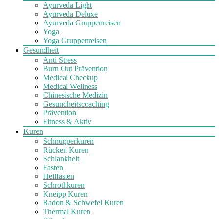
Ayurveda Light
Ayurveda Deluxe
Ayurveda Gruppenreisen
Yoga
Yoga Gruppenreisen
Gesundheit
Anti Stress
Burn Out Prävention
Medical Checkup
Medical Wellness
Chinesische Medizin
Gesundheitscoaching
Prävention
Fitness & Aktiv
Kuren
Schnupperkuren
Rücken Kuren
Schlankheit
Fasten
Heilfasten
Schrothkuren
Kneipp Kuren
Radon & Schwefel Kuren
Thermal Kuren