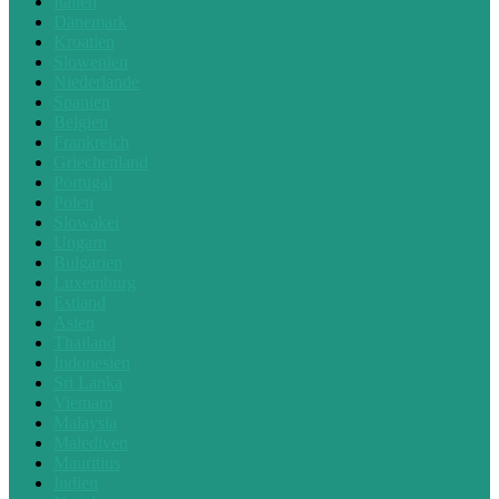
Italien
Dänemark
Kroatien
Slowenien
Niederlande
Spanien
Belgien
Frankreich
Griechenland
Portugal
Polen
Slowakei
Ungarn
Bulgarien
Luxemburg
Estland
Asien
Thailand
Indonesien
Sri Lanka
Vietnam
Malaysia
Malediven
Mauritius
Indien