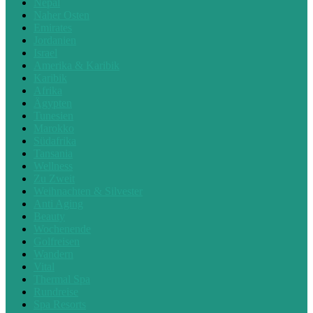
Nepal
Naher Osten
Emirates
Jordanien
Israel
Amerika & Karibik
Karibik
Afrika
Ägypten
Tunesien
Marokko
Südafrika
Tansania
Wellness
Zu Zweit
Weihnachten & Silvester
Anti Aging
Beauty
Wochenende
Golfreisen
Wandern
Vital
Thermal Spa
Rundreise
Spa Resorts