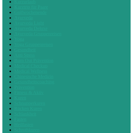
Kurzurlaub
Kurztrip für Paare
Golfwochenende
Ayurveda
Ayurveda Light
Ayurveda Deluxe
Ayurveda Gruppenreisen
Yoga
Yoga Gruppenreisen
Gesundheit
Anti Stress
Burn Out Prävention
Medical Checkup
Medical Wellness
Chinesische Medizin
Gesundheitscoaching
Prävention
Fitness & Aktiv
Kuren
Schnupperkuren
Rücken Kuren
Schlankheit
Fasten
Heilfasten
Schrothkuren