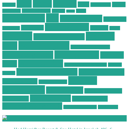
Deals
Deal
Günstig
Hotel
Ostsee
Kurzurlaub
Böhmen
Ostsee Wellness
Ostseeküste
Portugal
Resort
Reisen
Spa
Schnäppchen
Spa & Wellness
Spa-Reisen
Spatrip24.com
Spa Resort
Thailand
Spa-Urlaub
Urlaub
Wellness
Wellness
Wellness Angebote
Wellness Deals
Deal
Wellness Deutschland
Wellnesshotel
Wellness günstig
Wellness
Wellnesshotels
Hotel
Wellness Hotel Vila Baleira
Wellness
Wellness Kurzurlaub
Wellness Reisen
Kurztrip
Wellness
Wellnessreisen
Wellness Resort
Schnäppchen
Wellness Spa
Wellness Thailand
Wellnessurlaub
Wellnesstrip
Wellness Urlaub
Wellness Wochenende
Wellnesswochenende
Westböhmen
Aktuelle Wellness Deals