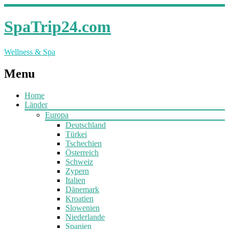
SpaTrip24.com
Wellness & Spa
Menu
Home
Länder
Europa
Deutschland
Türkei
Tschechien
Österreich
Schweiz
Zypern
Italien
Dänemark
Kroatien
Slowenien
Niederlande
Spanien