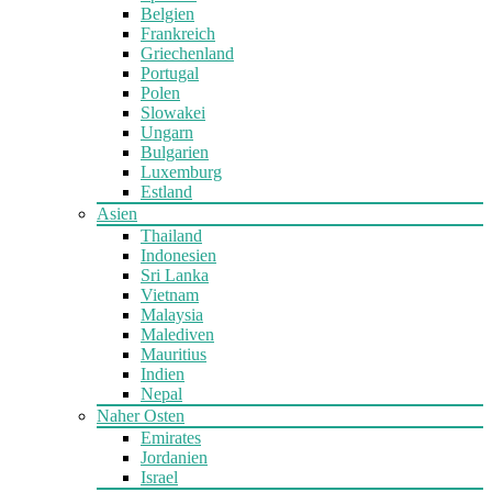
Belgien
Frankreich
Griechenland
Portugal
Polen
Slowakei
Ungarn
Bulgarien
Luxemburg
Estland
Asien
Thailand
Indonesien
Sri Lanka
Vietnam
Malaysia
Malediven
Mauritius
Indien
Nepal
Naher Osten
Emirates
Jordanien
Israel