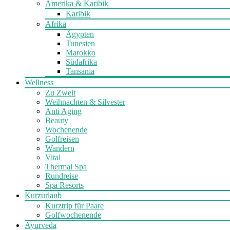
Amerika & Karibik
Karibik
Afrika
Ägypten
Tunesien
Marokko
Südafrika
Tansania
Wellness
Zu Zweit
Weihnachten & Silvester
Anti Aging
Beauty
Wochenende
Golfreisen
Wandern
Vital
Thermal Spa
Rundreise
Spa Resorts
Kurzurlaub
Kurztrip für Paare
Golfwochenende
Ayurveda