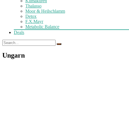
Klimakuren
Thalasso
Moor & Heilschlamm
Detox
F.X.Mayr
Metabolic Balance
Deals
Ungarn