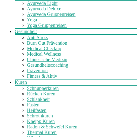
Ayurveda Light
Ayurveda Deluxe
Ayurveda Gruppenreisen
Yoga
Yoga Gruppenreisen
Gesundheit
Anti Stress
Burn Out Prävention
Medical Checkup
Medical Wellness
Chinesische Medizin
Gesundheitscoaching
Prävention
Fitness & Aktiv
Kuren
Schnupperkuren
Rücken Kuren
Schlankheit
Fasten
Heilfasten
Schrothkuren
Kneipp Kuren
Radon & Schwefel Kuren
Thermal Kuren