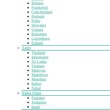
Belgien
Frankreich
Griechenland
Portugal
Polen
Slowakei
Ungarn
Bulgarien
Luxemburg
Estland
Asien
Thailand
Indonesien
Sri Lanka
Vietnam
Malaysia
Malediven
Mauritius
Indien
Nepal
Naher Osten
Emirates
Jordanien
Israel