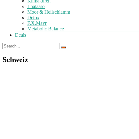
Klimakuren
Thalasso
Moor & Heilschlamm
Detox
F.X.Mayr
Metabolic Balance
Deals
Schweiz