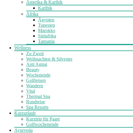
Amerika & Karibik
Karibik
Afrika
Ägypten
Tunesien
Marokko
Südafrika
Tansania
Wellness
Zu Zweit
Weihnachten & Silvester
Anti Aging
Beauty
Wochenende
Golfreisen
Wandern
Vital
Thermal Spa
Rundreise
Spa Resorts
Kurzurlaub
Kurztrip für Paare
Golfwochenende
Ayurveda