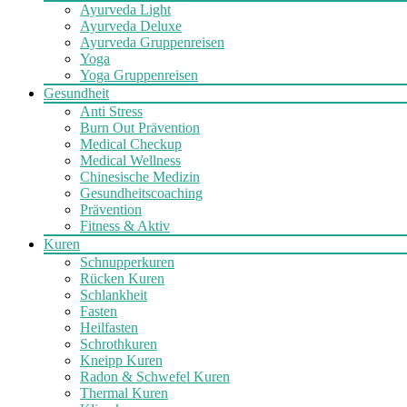
Ayurveda Light
Ayurveda Deluxe
Ayurveda Gruppenreisen
Yoga
Yoga Gruppenreisen
Gesundheit
Anti Stress
Burn Out Prävention
Medical Checkup
Medical Wellness
Chinesische Medizin
Gesundheitscoaching
Prävention
Fitness & Aktiv
Kuren
Schnupperkuren
Rücken Kuren
Schlankheit
Fasten
Heilfasten
Schrothkuren
Kneipp Kuren
Radon & Schwefel Kuren
Thermal Kuren