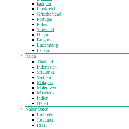
Belgien
Frankreich
Griechenland
Portugal
Polen
Slowakei
Ungarn
Bulgarien
Luxemburg
Estland
Asien
Thailand
Indonesien
Sri Lanka
Vietnam
Malaysia
Malediven
Mauritius
Indien
Nepal
Naher Osten
Emirates
Jordanien
Israel