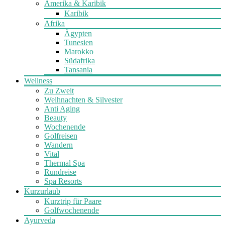
Amerika & Karibik
Karibik
Afrika
Ägypten
Tunesien
Marokko
Südafrika
Tansania
Wellness
Zu Zweit
Weihnachten & Silvester
Anti Aging
Beauty
Wochenende
Golfreisen
Wandern
Vital
Thermal Spa
Rundreise
Spa Resorts
Kurzurlaub
Kurztrip für Paare
Golfwochenende
Ayurveda