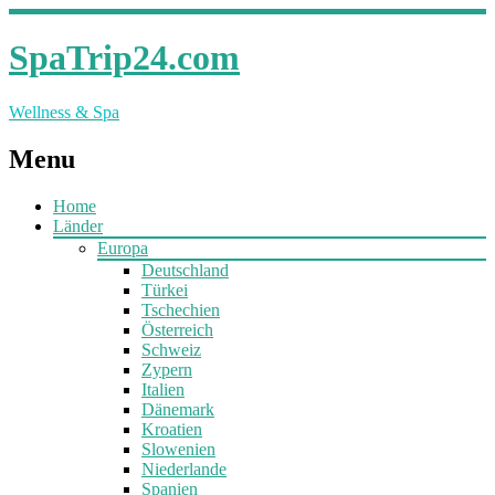
SpaTrip24.com
Wellness & Spa
Menu
Home
Länder
Europa
Deutschland
Türkei
Tschechien
Österreich
Schweiz
Zypern
Italien
Dänemark
Kroatien
Slowenien
Niederlande
Spanien