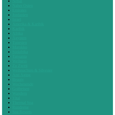
Nepal
Naher Osten
Emirates
Jordanien
Israel
Amerika & Karibik
Karibik
Afrika
Ägypten
Tunesien
Marokko
Südafrika
Tansania
Wellness
Zu Zweit
Weihnachten & Silvester
Anti Aging
Beauty
Wochenende
Golfreisen
Wandern
Vital
Thermal Spa
Rundreise
Spa Resorts