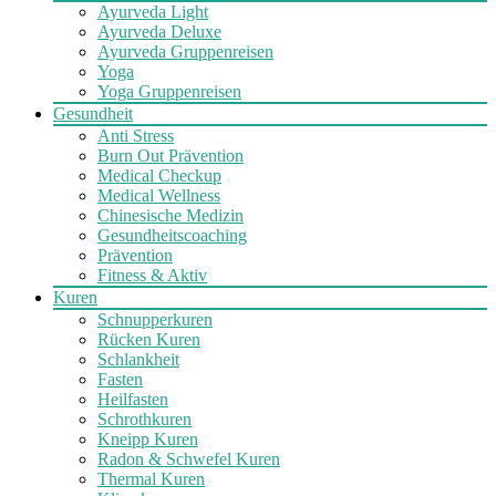
Ayurveda Light
Ayurveda Deluxe
Ayurveda Gruppenreisen
Yoga
Yoga Gruppenreisen
Gesundheit
Anti Stress
Burn Out Prävention
Medical Checkup
Medical Wellness
Chinesische Medizin
Gesundheitscoaching
Prävention
Fitness & Aktiv
Kuren
Schnupperkuren
Rücken Kuren
Schlankheit
Fasten
Heilfasten
Schrothkuren
Kneipp Kuren
Radon & Schwefel Kuren
Thermal Kuren