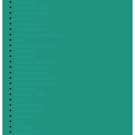
Kurzurlaub
Kurztrip für Paare
Golfwochenende
Ayurveda
Ayurveda Light
Ayurveda Deluxe
Ayurveda Gruppenreisen
Yoga
Yoga Gruppenreisen
Gesundheit
Anti Stress
Burn Out Prävention
Medical Checkup
Medical Wellness
Chinesische Medizin
Gesundheitscoaching
Prävention
Fitness & Aktiv
Kuren
Schnupperkuren
Rücken Kuren
Schlankheit
Fasten
Heilfasten
Schrothkuren