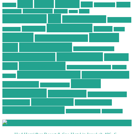
Deals
Deal
Günstig
Hotel
Ostsee
Kurzurlaub
Böhmen
Ostsee Wellness
Ostseeküste
Portugal
Resort
Reisen
Spa
Schnäppchen
Spa & Wellness
Spa-Reisen
Spatrip24.com
Spa Resort
Thailand
Spa-Urlaub
Urlaub
Wellness
Wellness
Wellness Angebote
Wellness Deals
Deal
Wellness Deutschland
Wellnesshotel
Wellness günstig
Wellness
Wellnesshotels
Hotel
Wellness Hotel Vila Baleira
Wellness
Wellness Kurzurlaub
Wellness Reisen
Kurztrip
Wellness
Wellnessreisen
Wellness Resort
Schnäppchen
Wellness Spa
Wellness Thailand
Wellnessurlaub
Wellnesstrip
Wellness Urlaub
Wellness Wochenende
Wellnesswochenende
Westböhmen
Aktuelle Wellness Deals