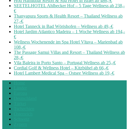
Hod Hamidbar Resort & Spa Hotel in Israel ab 486,-€
SEETELHOTEL Ahlbecker Hof – 5 Tage Wellness ab 238,-
€
Thanyapura Sports & Health Resort – Thailand Wellness ab
27,-€
Hotel Tanneck in Bad Wörishofen – Wellness ab 49,-€
Hotel Jardim Atlantico Madeira – 1 Woche Wellness ab 194,-
€
Wellness Wochenende im Spa Hotel Vltava – Marienbad ab
108,-€
The Passage Samui Villas and Resort – Thailand Wellness ab
28,-€
Vila Baleira in Porto Santo – Portugal Wellness ab 25,-€
Cordial Golf & Wellness Hotel – Kitzbühel ab 66,-€
Hotel Lambert Medical Spa – Ostsee Wellness ab 19,-€
Home
Länder
Europa
Deutschland
Türkei
Tschechien
Österreich
Schweiz
Zypern