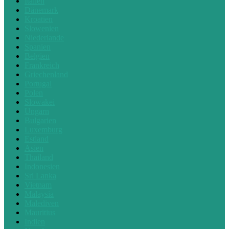
Italien
Dänemark
Kroatien
Slowenien
Niederlande
Spanien
Belgien
Frankreich
Griechenland
Portugal
Polen
Slowakei
Ungarn
Bulgarien
Luxemburg
Estland
Asien
Thailand
Indonesien
Sri Lanka
Vietnam
Malaysia
Malediven
Mauritius
Indien