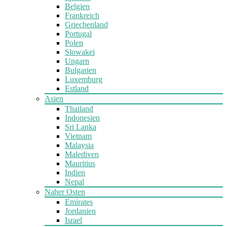
Belgien
Frankreich
Griechenland
Portugal
Polen
Slowakei
Ungarn
Bulgarien
Luxemburg
Estland
Asien
Thailand
Indonesien
Sri Lanka
Vietnam
Malaysia
Malediven
Mauritius
Indien
Nepal
Naher Osten
Emirates
Jordanien
Israel