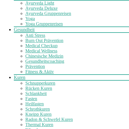
Ayurveda Light
Ayurveda Deluxe
Ayurveda Gruppenreisen
Yoga
Yoga Gruppenreisen
Gesundheit
Anti Stress
Burn Out Prävention
Medical Checkup
Medical Wellness
Chinesische Medizin
Gesundheitscoaching
Prävention
Fitness & Aktiv
Kuren
Schnupperkuren
Rücken Kuren
Schlankheit
Fasten
Heilfasten
Schrothkuren
Kneipp Kuren
Radon & Schwefel Kuren
Thermal Kuren