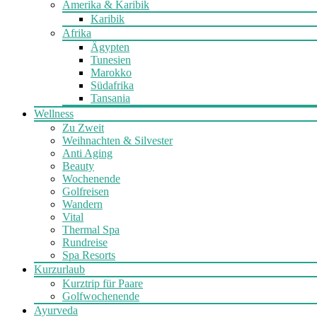
Amerika & Karibik
Karibik
Afrika
Ägypten
Tunesien
Marokko
Südafrika
Tansania
Wellness
Zu Zweit
Weihnachten & Silvester
Anti Aging
Beauty
Wochenende
Golfreisen
Wandern
Vital
Thermal Spa
Rundreise
Spa Resorts
Kurzurlaub
Kurztrip für Paare
Golfwochenende
Ayurveda