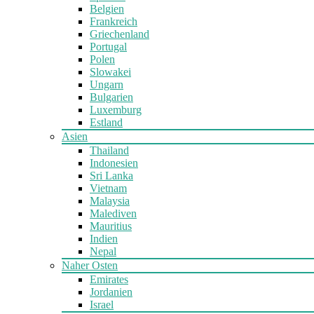
Belgien
Frankreich
Griechenland
Portugal
Polen
Slowakei
Ungarn
Bulgarien
Luxemburg
Estland
Asien
Thailand
Indonesien
Sri Lanka
Vietnam
Malaysia
Malediven
Mauritius
Indien
Nepal
Naher Osten
Emirates
Jordanien
Israel