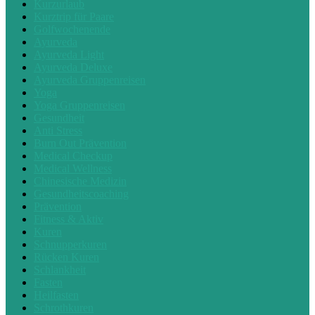
Kurzurlaub
Kurztrip für Paare
Golfwochenende
Ayurveda
Ayurveda Light
Ayurveda Deluxe
Ayurveda Gruppenreisen
Yoga
Yoga Gruppenreisen
Gesundheit
Anti Stress
Burn Out Prävention
Medical Checkup
Medical Wellness
Chinesische Medizin
Gesundheitscoaching
Prävention
Fitness & Aktiv
Kuren
Schnupperkuren
Rücken Kuren
Schlankheit
Fasten
Heilfasten
Schrothkuren