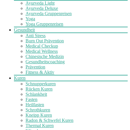
Ayurveda Light
Ayurveda Deluxe
Ayurveda Gruppenreisen
Yoga
Yoga Gruppenreisen
Gesundheit
Anti Stress
Burn Out Prävention
Medical Checkup
Medical Wellness
Chinesische Medizin
Gesundheitscoaching
Prävention
Fitness & Aktiv
Kuren
Schnupperkuren
Rücken Kuren
Schlankheit
Fasten
Heilfasten
Schrothkuren
Kneipp Kuren
Radon & Schwefel Kuren
Thermal Kuren