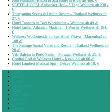
Hod Hamidbar Resort & Spa Hotel in Israel ab 486,-€
SEETELHOTEL Ahlbecker Hof – 5 Tage Wellness ab 238,-
€
Thanyapura Sports & Health Resort – Thailand Wellness ab
27,-€
Hotel Tanneck in Bad Wörishofen – Wellness ab 49,-€
Hotel Jardim Atlantico Madeira – 1 Woche Wellness ab 194,-
€
Wellness Wochenende im Spa Hotel Vltava – Marienbad ab
108,-€
The Passage Samui Villas and Resort – Thailand Wellness ab
28,-€
Vila Baleira in Porto Santo – Portugal Wellness ab 25,-€
Cordial Golf & Wellness Hotel – Kitzbühel ab 66,-€
Hotel Lambert Medical Spa – Ostsee Wellness ab 19,-€
Home
Länder
Europa
Deutschland
Türkei
Tschechien
Österreich
Schweiz
Zypern