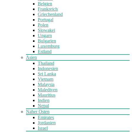
Belgien
Frankreich
Griechenland
Portugal
Polen
Slowakei
Ungarn
Bulgarien
Luxemburg
Estland
Asien
Thailand
Indonesien
Sri Lanka
Vietnam
Malaysia
Malediven
Mauritius
Indien
Nepal
Naher Osten
Emirates
Jordanien
Israel