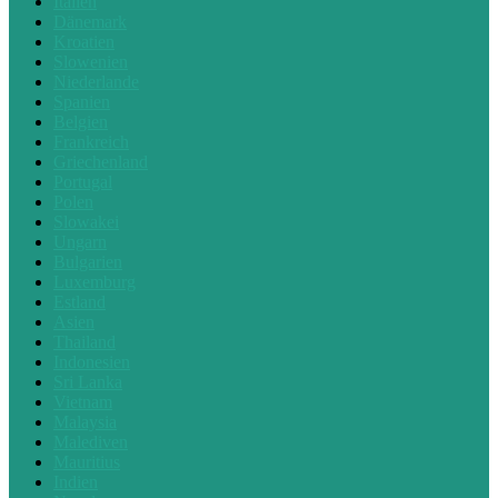
Italien
Dänemark
Kroatien
Slowenien
Niederlande
Spanien
Belgien
Frankreich
Griechenland
Portugal
Polen
Slowakei
Ungarn
Bulgarien
Luxemburg
Estland
Asien
Thailand
Indonesien
Sri Lanka
Vietnam
Malaysia
Malediven
Mauritius
Indien