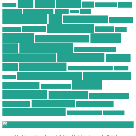
Deals
Deal
Günstig
Hotel
Ostsee
Kurzurlaub
Böhmen
Ostsee Wellness
Ostseeküste
Portugal
Resort
Reisen
Spa
Schnäppchen
Spa & Wellness
Spa-Reisen
Spatrip24.com
Spa Resort
Thailand
Spa-Urlaub
Urlaub
Wellness
Wellness
Wellness Angebote
Wellness Deals
Deal
Wellness Deutschland
Wellnesshotel
Wellness günstig
Wellness
Wellnesshotels
Hotel
Wellness Hotel Vila Baleira
Wellness
Wellness Kurzurlaub
Wellness Reisen
Kurztrip
Wellness
Wellnessreisen
Wellness Resort
Schnäppchen
Wellness Spa
Wellness Thailand
Wellnessurlaub
Wellnesstrip
Wellness Urlaub
Wellness Wochenende
Wellnesswochenende
Westböhmen
Aktuelle Wellness Deals