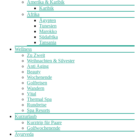
Amerika & Karibik
Karibik
Afrika
Ägypten
Tunesien
Marokko
Südafrika
Tansania
Wellness
Zu Zweit
Weihnachten & Silvester
Anti Aging
Beauty
Wochenende
Golfreisen
Wandern
Vital
Thermal Spa
Rundreise
Spa Resorts
Kurzurlaub
Kurztrip für Paare
Golfwochenende
Ayurveda