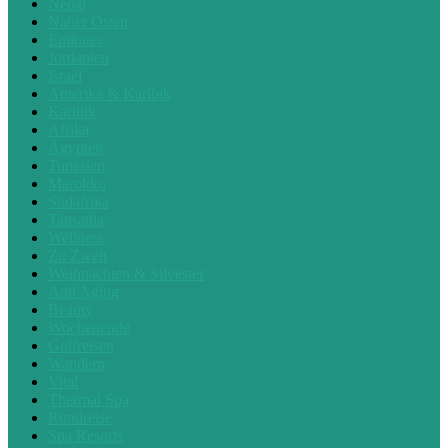
Nepal
Naher Osten
Emirates
Jordanien
Israel
Amerika & Karibik
Karibik
Afrika
Ägypten
Tunesien
Marokko
Südafrika
Tansania
Wellness
Zu Zweit
Weihnachten & Silvester
Anti Aging
Beauty
Wochenende
Golfreisen
Wandern
Vital
Thermal Spa
Rundreise
Spa Resorts