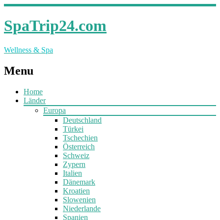
SpaTrip24.com
Wellness & Spa
Menu
Home
Länder
Europa
Deutschland
Türkei
Tschechien
Österreich
Schweiz
Zypern
Italien
Dänemark
Kroatien
Slowenien
Niederlande
Spanien