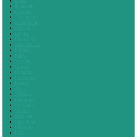
Italien
Dänemark
Kroatien
Slowenien
Niederlande
Spanien
Belgien
Frankreich
Griechenland
Portugal
Polen
Slowakei
Ungarn
Bulgarien
Luxemburg
Estland
Asien
Thailand
Indonesien
Sri Lanka
Vietnam
Malaysia
Malediven
Mauritius
Indien