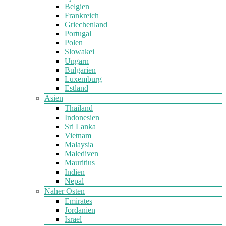
Belgien
Frankreich
Griechenland
Portugal
Polen
Slowakei
Ungarn
Bulgarien
Luxemburg
Estland
Asien
Thailand
Indonesien
Sri Lanka
Vietnam
Malaysia
Malediven
Mauritius
Indien
Nepal
Naher Osten
Emirates
Jordanien
Israel