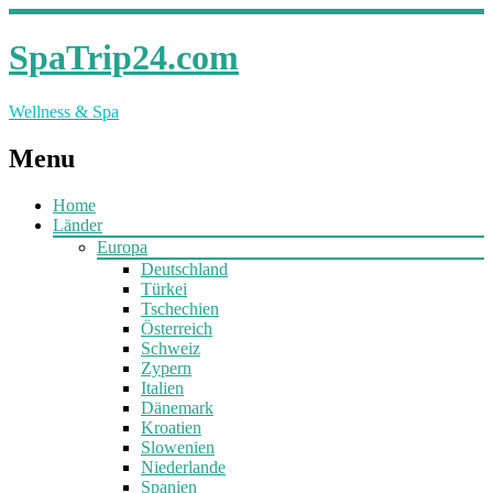
SpaTrip24.com
Wellness & Spa
Menu
Home
Länder
Europa
Deutschland
Türkei
Tschechien
Österreich
Schweiz
Zypern
Italien
Dänemark
Kroatien
Slowenien
Niederlande
Spanien