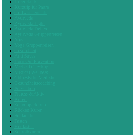
Kurzurlaub
Kurztrip für Paare
Golfwochenende
Ayurveda
Ayurveda Light
Ayurveda Deluxe
Ayurveda Gruppenreisen
Yoga
Yoga Gruppenreisen
Gesundheit
Anti Stress
Burn Out Prävention
Medical Checkup
Medical Wellness
Chinesische Medizin
Gesundheitscoaching
Prävention
Fitness & Aktiv
Kuren
Schnupperkuren
Rücken Kuren
Schlankheit
Fasten
Heilfasten
Schrothkuren