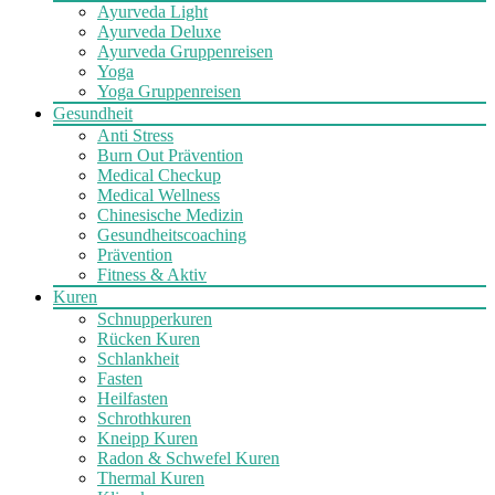
Ayurveda Light
Ayurveda Deluxe
Ayurveda Gruppenreisen
Yoga
Yoga Gruppenreisen
Gesundheit
Anti Stress
Burn Out Prävention
Medical Checkup
Medical Wellness
Chinesische Medizin
Gesundheitscoaching
Prävention
Fitness & Aktiv
Kuren
Schnupperkuren
Rücken Kuren
Schlankheit
Fasten
Heilfasten
Schrothkuren
Kneipp Kuren
Radon & Schwefel Kuren
Thermal Kuren