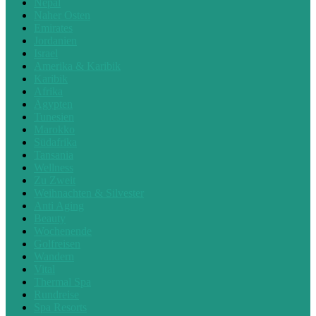
Nepal
Naher Osten
Emirates
Jordanien
Israel
Amerika & Karibik
Karibik
Afrika
Ägypten
Tunesien
Marokko
Südafrika
Tansania
Wellness
Zu Zweit
Weihnachten & Silvester
Anti Aging
Beauty
Wochenende
Golfreisen
Wandern
Vital
Thermal Spa
Rundreise
Spa Resorts