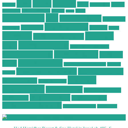
Deals
Deal
Günstig
Hotel
Ostsee
Kurzurlaub
Böhmen
Ostsee Wellness
Ostseeküste
Portugal
Resort
Reisen
Spa
Schnäppchen
Spa & Wellness
Spa-Reisen
Spatrip24.com
Spa Resort
Thailand
Spa-Urlaub
Urlaub
Wellness
Wellness
Wellness Angebote
Wellness Deals
Deal
Wellness Deutschland
Wellnesshotel
Wellness günstig
Wellness
Wellnesshotels
Hotel
Wellness Hotel Vila Baleira
Wellness
Wellness Kurzurlaub
Wellness Reisen
Kurztrip
Wellness
Wellnessreisen
Wellness Resort
Schnäppchen
Wellness Spa
Wellness Thailand
Wellnessurlaub
Wellnesstrip
Wellness Urlaub
Wellness Wochenende
Wellnesswochenende
Westböhmen
Aktuelle Wellness Deals