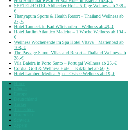
Hod Hamidbar Resort & Spa Hotel in Israel ab 486,-€
SEETELHOTEL Ahlbecker Hof – 5 Tage Wellness ab 238,-
€
Thanyapura Sports & Health Resort – Thailand Wellness ab
27,-€
Hotel Tanneck in Bad Wörishofen – Wellness ab 49,-€
Hotel Jardim Atlantico Madeira – 1 Woche Wellness ab 194,-
€
Wellness Wochenende im Spa Hotel Vltava – Marienbad ab
108,-€
The Passage Samui Villas and Resort – Thailand Wellness ab
28,-€
Vila Baleira in Porto Santo – Portugal Wellness ab 25,-€
Cordial Golf & Wellness Hotel – Kitzbühel ab 66,-€
Hotel Lambert Medical Spa – Ostsee Wellness ab 19,-€
Home
Länder
Europa
Deutschland
Türkei
Tschechien
Österreich
Schweiz
Zypern