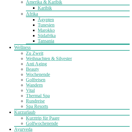
Amerika & Karibik
Karibik
Afrika
Ägypten
Tunesien
Marokko
Südafrika
Tansania
Wellness
Zu Zweit
Weihnachten & Silvester
Anti Aging
Beauty
Wochenende
Golfreisen
Wandern
Vital
Thermal Spa
Rundreise
Spa Resorts
Kurzurlaub
Kurztrip für Paare
Golfwochenende
Ayurveda