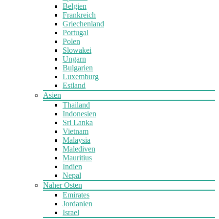
Belgien
Frankreich
Griechenland
Portugal
Polen
Slowakei
Ungarn
Bulgarien
Luxemburg
Estland
Asien
Thailand
Indonesien
Sri Lanka
Vietnam
Malaysia
Malediven
Mauritius
Indien
Nepal
Naher Osten
Emirates
Jordanien
Israel