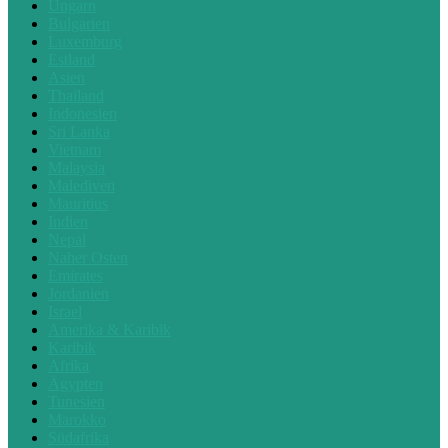
Ungarn
Bulgarien
Luxemburg
Estland
Asien
Thailand
Indonesien
Sri Lanka
Vietnam
Malaysia
Malediven
Mauritius
Indien
Nepal
Naher Osten
Emirates
Jordanien
Israel
Amerika & Karibik
Karibik
Afrika
Ägypten
Tunesien
Marokko
Südafrika