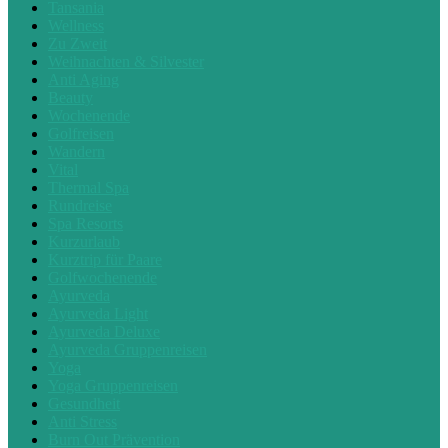
Tansania
Wellness
Zu Zweit
Weihnachten & Silvester
Anti Aging
Beauty
Wochenende
Golfreisen
Wandern
Vital
Thermal Spa
Rundreise
Spa Resorts
Kurzurlaub
Kurztrip für Paare
Golfwochenende
Ayurveda
Ayurveda Light
Ayurveda Deluxe
Ayurveda Gruppenreisen
Yoga
Yoga Gruppenreisen
Gesundheit
Anti Stress
Burn Out Prävention