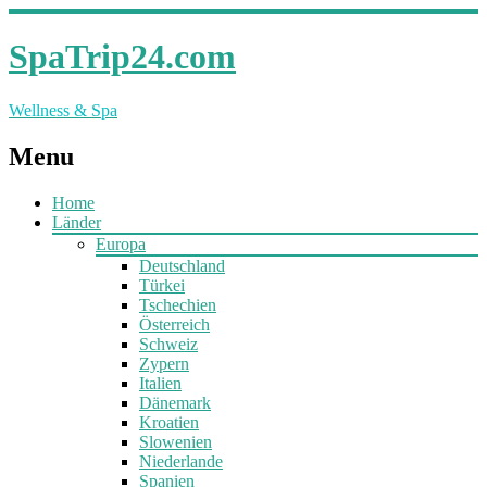
SpaTrip24.com
Wellness & Spa
Menu
Home
Länder
Europa
Deutschland
Türkei
Tschechien
Österreich
Schweiz
Zypern
Italien
Dänemark
Kroatien
Slowenien
Niederlande
Spanien