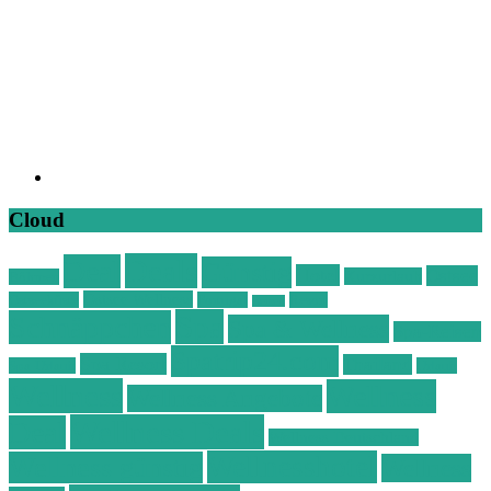
Cloud
Deals
Deal
Günstig
Hotel
Ostsee
Kurzurlaub
Böhmen
Ostsee Wellness
Ostseeküste
Portugal
Resort
Reisen
Spa
Schnäppchen
Spa & Wellness
Spa-Reisen
Spatrip24.com
Spa Resort
Thailand
Spa-Urlaub
Urlaub
Wellness
Wellness
Wellness Angebote
Wellness Deals
Deal
Wellness Deutschland
Wellnesshotel
Wellness günstig
Wellness