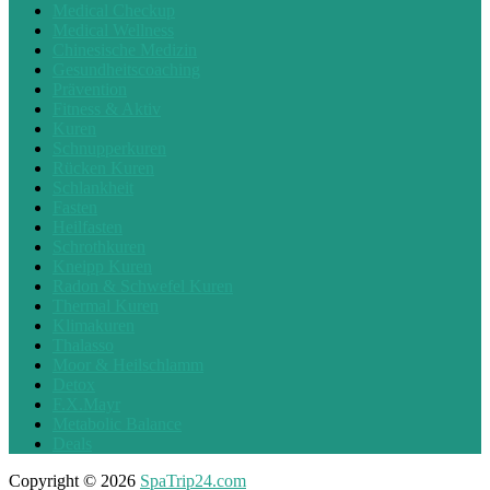
Medical Checkup
Medical Wellness
Chinesische Medizin
Gesundheitscoaching
Prävention
Fitness & Aktiv
Kuren
Schnupperkuren
Rücken Kuren
Schlankheit
Fasten
Heilfasten
Schrothkuren
Kneipp Kuren
Radon & Schwefel Kuren
Thermal Kuren
Klimakuren
Thalasso
Moor & Heilschlamm
Detox
F.X.Mayr
Metabolic Balance
Deals
Copyright © 2026
SpaTrip24.com