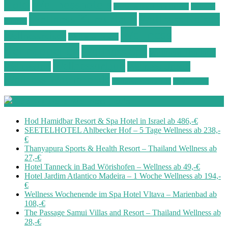
Wellnesshotels
Hotel
Wellness Hotel Vila Baleira
Wellness
Wellness Kurzurlaub
Wellness Reisen
Kurztrip
Wellness
Wellnessreisen
Wellness Resort
Schnäppchen
Wellness Spa
Wellness Thailand
Wellnessurlaub
Wellnesstrip
Wellness Urlaub
Wellness Wochenende
Wellnesswochenende
Westböhmen
Aktuelle Wellness Deals
Hod Hamidbar Resort & Spa Hotel in Israel ab 486,-€
SEETELHOTEL Ahlbecker Hof – 5 Tage Wellness ab 238,-
€
Thanyapura Sports & Health Resort – Thailand Wellness ab
27,-€
Hotel Tanneck in Bad Wörishofen – Wellness ab 49,-€
Hotel Jardim Atlantico Madeira – 1 Woche Wellness ab 194,-
€
Wellness Wochenende im Spa Hotel Vltava – Marienbad ab
108,-€
The Passage Samui Villas and Resort – Thailand Wellness ab
28,-€