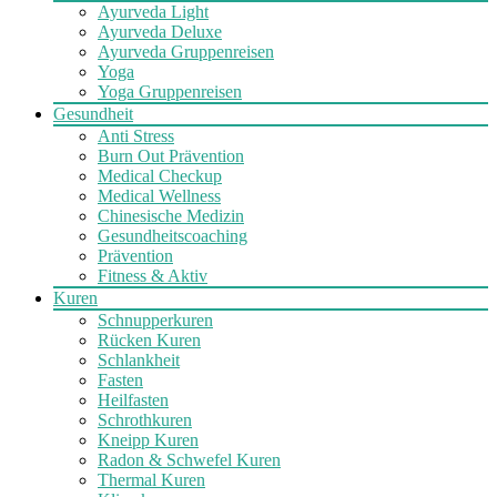
Ayurveda Light
Ayurveda Deluxe
Ayurveda Gruppenreisen
Yoga
Yoga Gruppenreisen
Gesundheit
Anti Stress
Burn Out Prävention
Medical Checkup
Medical Wellness
Chinesische Medizin
Gesundheitscoaching
Prävention
Fitness & Aktiv
Kuren
Schnupperkuren
Rücken Kuren
Schlankheit
Fasten
Heilfasten
Schrothkuren
Kneipp Kuren
Radon & Schwefel Kuren
Thermal Kuren