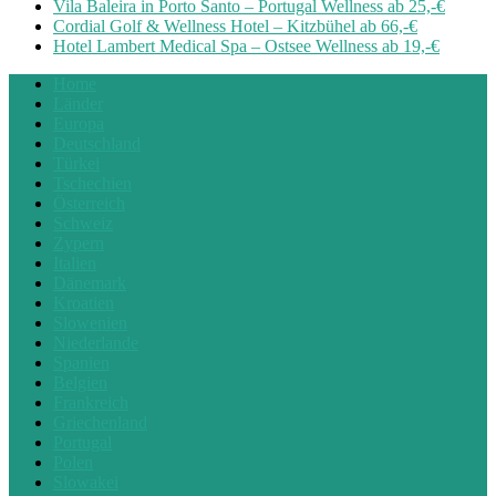
Vila Baleira in Porto Santo – Portugal Wellness ab 25,-€
Cordial Golf & Wellness Hotel – Kitzbühel ab 66,-€
Hotel Lambert Medical Spa – Ostsee Wellness ab 19,-€
Home
Länder
Europa
Deutschland
Türkei
Tschechien
Österreich
Schweiz
Zypern
Italien
Dänemark
Kroatien
Slowenien
Niederlande
Spanien
Belgien
Frankreich
Griechenland
Portugal
Polen
Slowakei