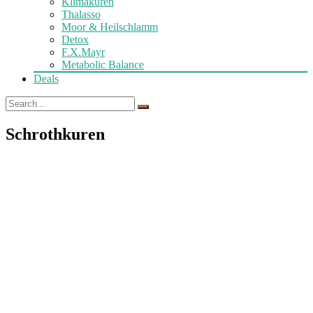
Klimakuren
Thalasso
Moor & Heilschlamm
Detox
F.X.Mayr
Metabolic Balance
Deals
Schrothkuren