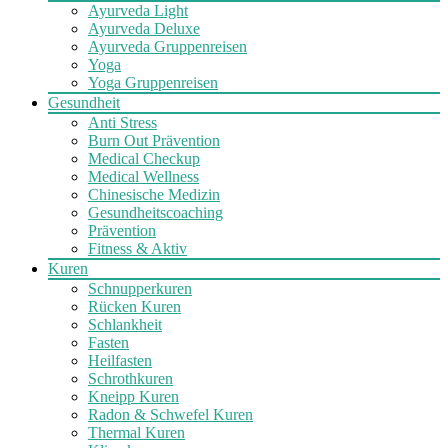
Ayurveda Light
Ayurveda Deluxe
Ayurveda Gruppenreisen
Yoga
Yoga Gruppenreisen
Gesundheit
Anti Stress
Burn Out Prävention
Medical Checkup
Medical Wellness
Chinesische Medizin
Gesundheitscoaching
Prävention
Fitness & Aktiv
Kuren
Schnupperkuren
Rücken Kuren
Schlankheit
Fasten
Heilfasten
Schrothkuren
Kneipp Kuren
Radon & Schwefel Kuren
Thermal Kuren