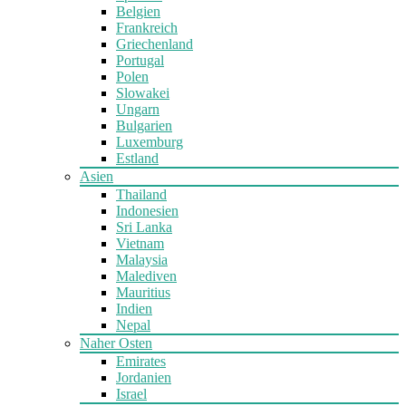
Belgien
Frankreich
Griechenland
Portugal
Polen
Slowakei
Ungarn
Bulgarien
Luxemburg
Estland
Asien
Thailand
Indonesien
Sri Lanka
Vietnam
Malaysia
Malediven
Mauritius
Indien
Nepal
Naher Osten
Emirates
Jordanien
Israel