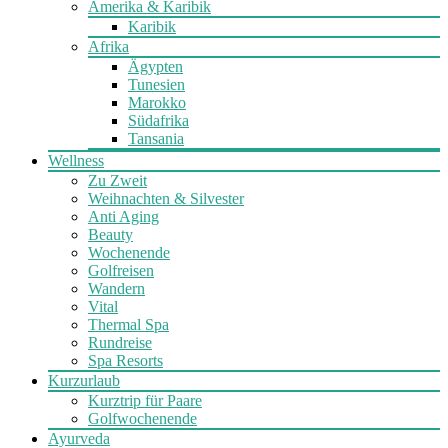
Amerika & Karibik
Karibik
Afrika
Ägypten
Tunesien
Marokko
Südafrika
Tansania
Wellness
Zu Zweit
Weihnachten & Silvester
Anti Aging
Beauty
Wochenende
Golfreisen
Wandern
Vital
Thermal Spa
Rundreise
Spa Resorts
Kurzurlaub
Kurztrip für Paare
Golfwochenende
Ayurveda