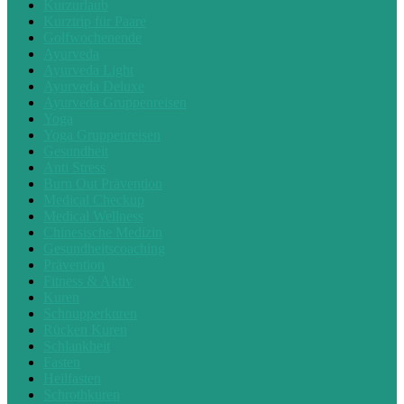
Kurzurlaub
Kurztrip für Paare
Golfwochenende
Ayurveda
Ayurveda Light
Ayurveda Deluxe
Ayurveda Gruppenreisen
Yoga
Yoga Gruppenreisen
Gesundheit
Anti Stress
Burn Out Prävention
Medical Checkup
Medical Wellness
Chinesische Medizin
Gesundheitscoaching
Prävention
Fitness & Aktiv
Kuren
Schnupperkuren
Rücken Kuren
Schlankheit
Fasten
Heilfasten
Schrothkuren