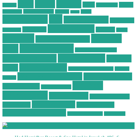
Deals
Deal
Günstig
Hotel
Ostsee
Kurzurlaub
Böhmen
Ostsee Wellness
Ostseeküste
Portugal
Resort
Reisen
Spa
Schnäppchen
Spa & Wellness
Spa-Reisen
Spatrip24.com
Spa Resort
Thailand
Spa-Urlaub
Urlaub
Wellness
Wellness
Wellness Angebote
Wellness Deals
Deal
Wellness Deutschland
Wellnesshotel
Wellness günstig
Wellness
Wellnesshotels
Hotel
Wellness Hotel Vila Baleira
Wellness
Wellness Kurzurlaub
Wellness Reisen
Kurztrip
Wellness
Wellnessreisen
Wellness Resort
Schnäppchen
Wellness Spa
Wellness Thailand
Wellnessurlaub
Wellnesstrip
Wellness Urlaub
Wellness Wochenende
Wellnesswochenende
Westböhmen
Aktuelle Wellness Deals