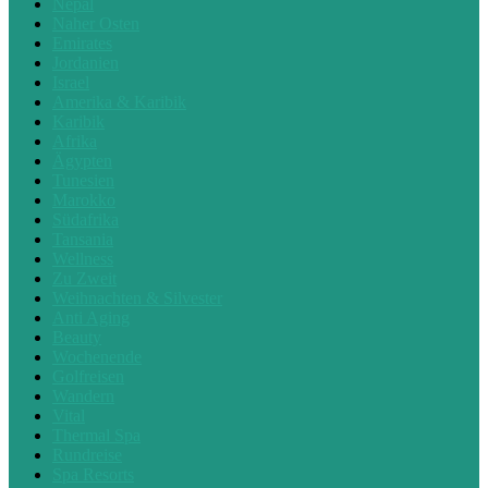
Nepal
Naher Osten
Emirates
Jordanien
Israel
Amerika & Karibik
Karibik
Afrika
Ägypten
Tunesien
Marokko
Südafrika
Tansania
Wellness
Zu Zweit
Weihnachten & Silvester
Anti Aging
Beauty
Wochenende
Golfreisen
Wandern
Vital
Thermal Spa
Rundreise
Spa Resorts