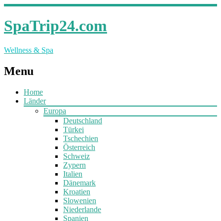
SpaTrip24.com
Wellness & Spa
Menu
Home
Länder
Europa
Deutschland
Türkei
Tschechien
Österreich
Schweiz
Zypern
Italien
Dänemark
Kroatien
Slowenien
Niederlande
Spanien