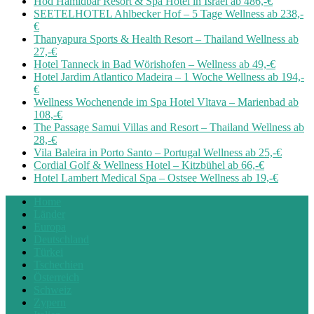
Hod Hamidbar Resort & Spa Hotel in Israel ab 486,-€
SEETELHOTEL Ahlbecker Hof – 5 Tage Wellness ab 238,-
€
Thanyapura Sports & Health Resort – Thailand Wellness ab
27,-€
Hotel Tanneck in Bad Wörishofen – Wellness ab 49,-€
Hotel Jardim Atlantico Madeira – 1 Woche Wellness ab 194,-
€
Wellness Wochenende im Spa Hotel Vltava – Marienbad ab
108,-€
The Passage Samui Villas and Resort – Thailand Wellness ab
28,-€
Vila Baleira in Porto Santo – Portugal Wellness ab 25,-€
Cordial Golf & Wellness Hotel – Kitzbühel ab 66,-€
Hotel Lambert Medical Spa – Ostsee Wellness ab 19,-€
Home
Länder
Europa
Deutschland
Türkei
Tschechien
Österreich
Schweiz
Zypern