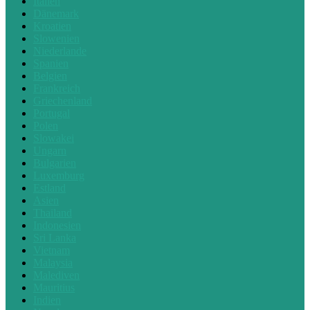
Italien
Dänemark
Kroatien
Slowenien
Niederlande
Spanien
Belgien
Frankreich
Griechenland
Portugal
Polen
Slowakei
Ungarn
Bulgarien
Luxemburg
Estland
Asien
Thailand
Indonesien
Sri Lanka
Vietnam
Malaysia
Malediven
Mauritius
Indien