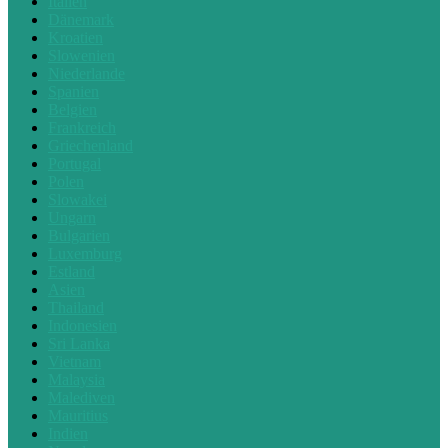
Italien
Dänemark
Kroatien
Slowenien
Niederlande
Spanien
Belgien
Frankreich
Griechenland
Portugal
Polen
Slowakei
Ungarn
Bulgarien
Luxemburg
Estland
Asien
Thailand
Indonesien
Sri Lanka
Vietnam
Malaysia
Malediven
Mauritius
Indien