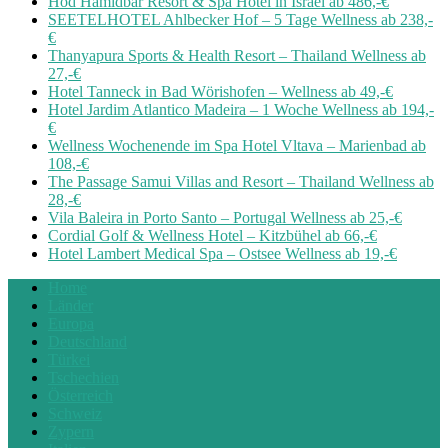
Hod Hamidbar Resort & Spa Hotel in Israel ab 486,-€
SEETELHOTEL Ahlbecker Hof – 5 Tage Wellness ab 238,-
€
Thanyapura Sports & Health Resort – Thailand Wellness ab
27,-€
Hotel Tanneck in Bad Wörishofen – Wellness ab 49,-€
Hotel Jardim Atlantico Madeira – 1 Woche Wellness ab 194,-
€
Wellness Wochenende im Spa Hotel Vltava – Marienbad ab
108,-€
The Passage Samui Villas and Resort – Thailand Wellness ab
28,-€
Vila Baleira in Porto Santo – Portugal Wellness ab 25,-€
Cordial Golf & Wellness Hotel – Kitzbühel ab 66,-€
Hotel Lambert Medical Spa – Ostsee Wellness ab 19,-€
Home
Länder
Europa
Deutschland
Türkei
Tschechien
Österreich
Schweiz
Zypern