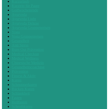
Kurzurlaub
Kurztrip für Paare
Golfwochenende
Ayurveda
Ayurveda Light
Ayurveda Deluxe
Ayurveda Gruppenreisen
Yoga
Yoga Gruppenreisen
Gesundheit
Anti Stress
Burn Out Prävention
Medical Checkup
Medical Wellness
Chinesische Medizin
Gesundheitscoaching
Prävention
Fitness & Aktiv
Kuren
Schnupperkuren
Rücken Kuren
Schlankheit
Fasten
Heilfasten
Schrothkuren