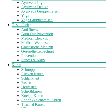
Ayurveda Light
Ayurveda Deluxe
Ayurveda Gruppenreisen
Yoga
Yoga Gruppenreisen
Gesundheit
Anti Stress
Burn Out Prävention
Medical Checkup
Medical Wellness
Chinesische Medizin
Gesundheitscoaching
Prävention
Fitness & Aktiv
Kuren
Schnupperkuren
Rücken Kuren
Schlankheit
Fasten
Heilfasten
Schrothkuren
Kneipp Kuren
Radon & Schwefel Kuren
Thermal Kuren