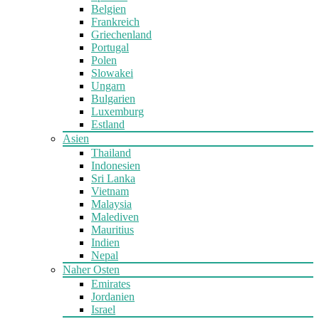
Belgien
Frankreich
Griechenland
Portugal
Polen
Slowakei
Ungarn
Bulgarien
Luxemburg
Estland
Asien
Thailand
Indonesien
Sri Lanka
Vietnam
Malaysia
Malediven
Mauritius
Indien
Nepal
Naher Osten
Emirates
Jordanien
Israel