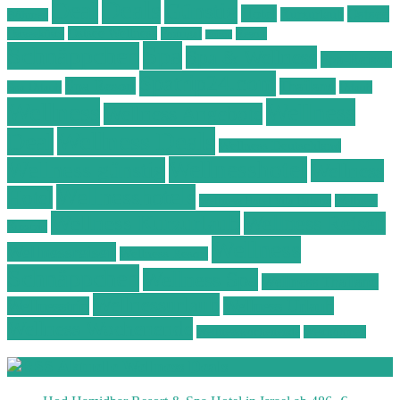
Deals
Deal
Günstig
Hotel
Ostsee
Kurzurlaub
Böhmen
Ostsee Wellness
Ostseeküste
Portugal
Resort
Reisen
Spa
Schnäppchen
Spa & Wellness
Spa-Reisen
Spatrip24.com
Spa Resort
Thailand
Spa-Urlaub
Urlaub
Wellness
Wellness
Wellness Angebote
Wellness Deals
Deal
Wellness Deutschland
Wellnesshotel
Wellness günstig
Wellness
Wellnesshotels
Hotel
Wellness Hotel Vila Baleira
Wellness
Wellness Kurzurlaub
Wellness Reisen
Kurztrip
Wellness
Wellnessreisen
Wellness Resort
Schnäppchen
Wellness Spa
Wellness Thailand
Wellnessurlaub
Wellnesstrip
Wellness Urlaub
Wellness Wochenende
Wellnesswochenende
Westböhmen
Aktuelle Wellness Deals