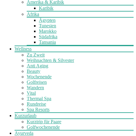
Amerika & Karibik
Karibik
Afrika
Ägypten
Tunesien
Marokko
Südafrika
Tansania
Wellness
Zu Zweit
Weihnachten & Silvester
Anti Aging
Beauty
Wochenende
Golfreisen
Wandern
Vital
Thermal Spa
Rundreise
Spa Resorts
Kurzurlaub
Kurztrip für Paare
Golfwochenende
Ayurveda