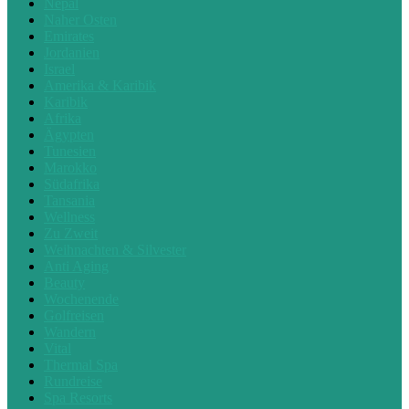
Nepal
Naher Osten
Emirates
Jordanien
Israel
Amerika & Karibik
Karibik
Afrika
Ägypten
Tunesien
Marokko
Südafrika
Tansania
Wellness
Zu Zweit
Weihnachten & Silvester
Anti Aging
Beauty
Wochenende
Golfreisen
Wandern
Vital
Thermal Spa
Rundreise
Spa Resorts