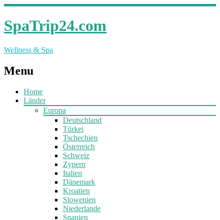
SpaTrip24.com
Wellness & Spa
Menu
Home
Länder
Europa
Deutschland
Türkei
Tschechien
Österreich
Schweiz
Zypern
Italien
Dänemark
Kroatien
Slowenien
Niederlande
Spanien