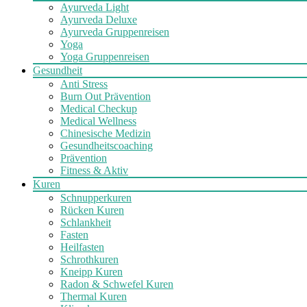
Ayurveda Light
Ayurveda Deluxe
Ayurveda Gruppenreisen
Yoga
Yoga Gruppenreisen
Gesundheit
Anti Stress
Burn Out Prävention
Medical Checkup
Medical Wellness
Chinesische Medizin
Gesundheitscoaching
Prävention
Fitness & Aktiv
Kuren
Schnupperkuren
Rücken Kuren
Schlankheit
Fasten
Heilfasten
Schrothkuren
Kneipp Kuren
Radon & Schwefel Kuren
Thermal Kuren