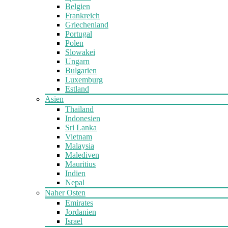
Belgien
Frankreich
Griechenland
Portugal
Polen
Slowakei
Ungarn
Bulgarien
Luxemburg
Estland
Asien
Thailand
Indonesien
Sri Lanka
Vietnam
Malaysia
Malediven
Mauritius
Indien
Nepal
Naher Osten
Emirates
Jordanien
Israel