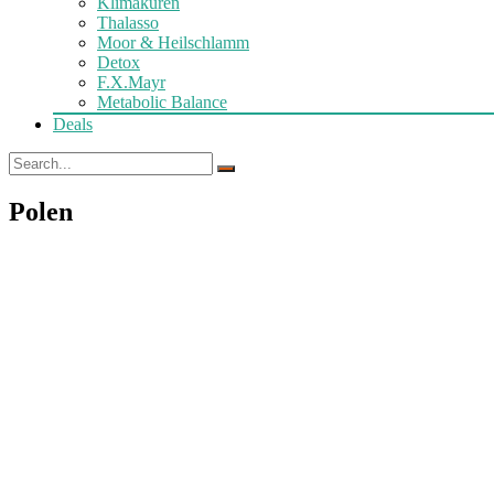
Klimakuren
Thalasso
Moor & Heilschlamm
Detox
F.X.Mayr
Metabolic Balance
Deals
Polen