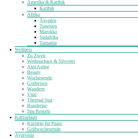
Amerika & Karibik
Karibik
Afrika
Ägypten
Tunesien
Marokko
Südafrika
Tansania
Wellness
Zu Zweit
Weihnachten & Silvester
Anti Aging
Beauty
Wochenende
Golfreisen
Wandern
Vital
Thermal Spa
Rundreise
Spa Resorts
Kurzurlaub
Kurztrip für Paare
Golfwochenende
Ayurveda