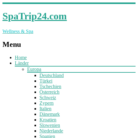
SpaTrip24.com
Wellness & Spa
Menu
Home
Länder
Europa
Deutschland
Türkei
Tschechien
Österreich
Schweiz
Zypern
Italien
Dänemark
Kroatien
Slowenien
Niederlande
Spanien