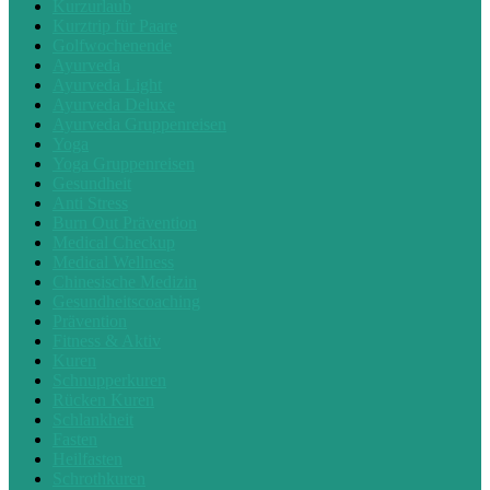
Kurzurlaub
Kurztrip für Paare
Golfwochenende
Ayurveda
Ayurveda Light
Ayurveda Deluxe
Ayurveda Gruppenreisen
Yoga
Yoga Gruppenreisen
Gesundheit
Anti Stress
Burn Out Prävention
Medical Checkup
Medical Wellness
Chinesische Medizin
Gesundheitscoaching
Prävention
Fitness & Aktiv
Kuren
Schnupperkuren
Rücken Kuren
Schlankheit
Fasten
Heilfasten
Schrothkuren