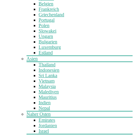
Belgien
Frankreich
Griechenland
Portugal
Polen
Slowakei
Ungarn
Bulgarien
Luxemburg
Estland
Asien
Thailand
Indonesien
Sri Lanka
Vietnam
Malaysia
Malediven
Mauritius
Indien
Nepal
Naher Osten
Emirates
Jordanien
Israel