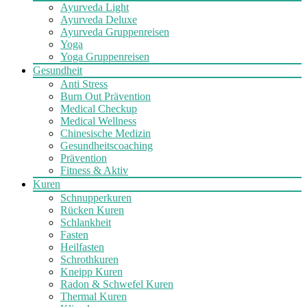
Ayurveda Light
Ayurveda Deluxe
Ayurveda Gruppenreisen
Yoga
Yoga Gruppenreisen
Gesundheit
Anti Stress
Burn Out Prävention
Medical Checkup
Medical Wellness
Chinesische Medizin
Gesundheitscoaching
Prävention
Fitness & Aktiv
Kuren
Schnupperkuren
Rücken Kuren
Schlankheit
Fasten
Heilfasten
Schrothkuren
Kneipp Kuren
Radon & Schwefel Kuren
Thermal Kuren