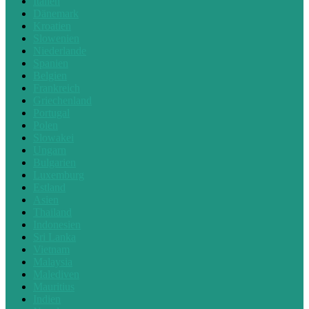
Italien
Dänemark
Kroatien
Slowenien
Niederlande
Spanien
Belgien
Frankreich
Griechenland
Portugal
Polen
Slowakei
Ungarn
Bulgarien
Luxemburg
Estland
Asien
Thailand
Indonesien
Sri Lanka
Vietnam
Malaysia
Malediven
Mauritius
Indien