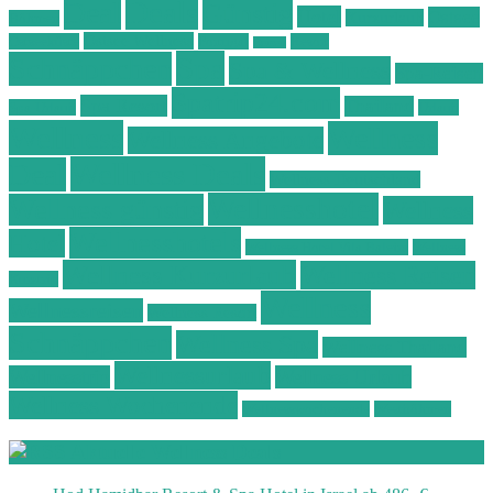
Deals
Deal
Günstig
Hotel
Ostsee
Kurzurlaub
Böhmen
Ostsee Wellness
Ostseeküste
Portugal
Resort
Reisen
Spa
Schnäppchen
Spa & Wellness
Spa-Reisen
Spatrip24.com
Spa Resort
Thailand
Spa-Urlaub
Urlaub
Wellness
Wellness
Wellness Angebote
Wellness Deals
Deal
Wellness Deutschland
Wellnesshotel
Wellness günstig
Wellness
Wellnesshotels
Hotel
Wellness Hotel Vila Baleira
Wellness
Wellness Kurzurlaub
Wellness Reisen
Kurztrip
Wellness
Wellnessreisen
Wellness Resort
Schnäppchen
Wellness Spa
Wellness Thailand
Wellnessurlaub
Wellnesstrip
Wellness Urlaub
Wellness Wochenende
Wellnesswochenende
Westböhmen
Aktuelle Wellness Deals