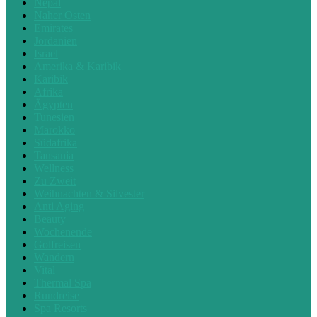
Nepal
Naher Osten
Emirates
Jordanien
Israel
Amerika & Karibik
Karibik
Afrika
Ägypten
Tunesien
Marokko
Südafrika
Tansania
Wellness
Zu Zweit
Weihnachten & Silvester
Anti Aging
Beauty
Wochenende
Golfreisen
Wandern
Vital
Thermal Spa
Rundreise
Spa Resorts