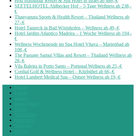
Hod Hamidbar Resort & Spa Hotel in Israel ab 486,-€
SEETELHOTEL Ahlbecker Hof – 5 Tage Wellness ab 238,-
€
Thanyapura Sports & Health Resort – Thailand Wellness ab
27,-€
Hotel Tanneck in Bad Wörishofen – Wellness ab 49,-€
Hotel Jardim Atlantico Madeira – 1 Woche Wellness ab 194,-
€
Wellness Wochenende im Spa Hotel Vltava – Marienbad ab
108,-€
The Passage Samui Villas and Resort – Thailand Wellness ab
28,-€
Vila Baleira in Porto Santo – Portugal Wellness ab 25,-€
Cordial Golf & Wellness Hotel – Kitzbühel ab 66,-€
Hotel Lambert Medical Spa – Ostsee Wellness ab 19,-€
Home
Länder
Europa
Deutschland
Türkei
Tschechien
Österreich
Schweiz
Zypern