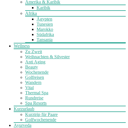
Amerika & Karibik
Karibik
Afrika
Ägypten
Tunesien
Marokko
Südafrika
Tansania
Wellness
Zu Zweit
Weihnachten & Silvester
Anti Aging
Beauty
Wochenende
Golfreisen
Wandern
Vital
Thermal Spa
Rundreise
Spa Resorts
Kurzurlaub
Kurztrip für Paare
Golfwochenende
Ayurveda