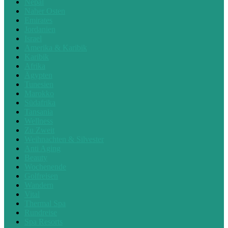
Nepal
Naher Osten
Emirates
Jordanien
Israel
Amerika & Karibik
Karibik
Afrika
Ägypten
Tunesien
Marokko
Südafrika
Tansania
Wellness
Zu Zweit
Weihnachten & Silvester
Anti Aging
Beauty
Wochenende
Golfreisen
Wandern
Vital
Thermal Spa
Rundreise
Spa Resorts