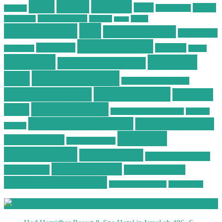
Deals
Deal
Günstig
Hotel
Ostsee
Kurzurlaub
Böhmen
Ostsee Wellness
Ostseeküste
Portugal
Resort
Reisen
Spa
Schnäppchen
Spa & Wellness
Spa-Reisen
Spatrip24.com
Spa Resort
Thailand
Spa-Urlaub
Urlaub
Wellness
Wellness
Wellness Angebote
Wellness Deals
Deal
Wellness Deutschland
Wellnesshotel
Wellness günstig
Wellness
Wellnesshotels
Hotel
Wellness Hotel Vila Baleira
Wellness
Wellness Kurzurlaub
Wellness Reisen
Kurztrip
Wellness
Wellnessreisen
Wellness Resort
Schnäppchen
Wellness Spa
Wellness Thailand
Wellnessurlaub
Wellnesstrip
Wellness Urlaub
Wellness Wochenende
Wellnesswochenende
Westböhmen
Aktuelle Wellness Deals