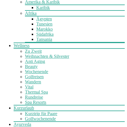
Amerika & Karibik
Karibik
Afrika
Ägypten
Tunesien
Marokko
Südafrika
Tansania
Wellness
Zu Zweit
Weihnachten & Silvester
Anti Aging
Beauty
Wochenende
Golfreisen
Wandern
Vital
Thermal Spa
Rundreise
Spa Resorts
Kurzurlaub
Kurztrip für Paare
Golfwochenende
Ayurveda