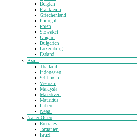
Belgien
Frankreich
Griechenland
Portugal
Polen
Slowakei
Ungarn
Bulgarien
Luxemburg
Estland
Asien
Thailand
Indonesien
Sri Lanka
Vietnam
Malaysia
Malediven
Mauritius
Indien
Nepal
Naher Osten
Emirates
Jordanien
Israel