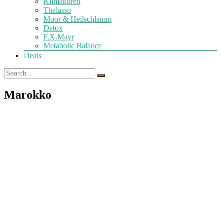
Klimakuren
Thalasso
Moor & Heilschlamm
Detox
F.X.Mayr
Metabolic Balance
Deals
Marokko