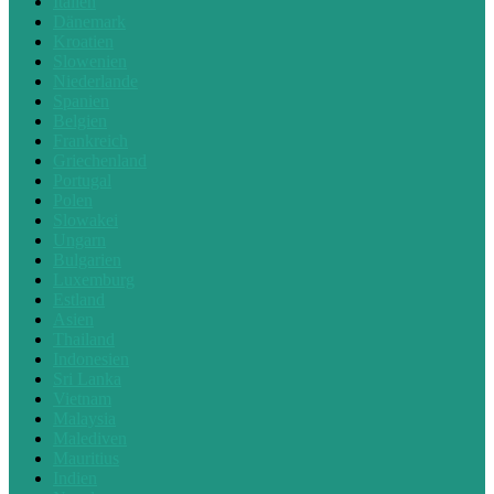
Italien
Dänemark
Kroatien
Slowenien
Niederlande
Spanien
Belgien
Frankreich
Griechenland
Portugal
Polen
Slowakei
Ungarn
Bulgarien
Luxemburg
Estland
Asien
Thailand
Indonesien
Sri Lanka
Vietnam
Malaysia
Malediven
Mauritius
Indien