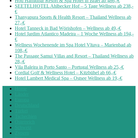
Hod Hamidbar Resort & Spa Hotel in Israel ab 486,-€
SEETELHOTEL Ahlbecker Hof – 5 Tage Wellness ab 238,-
€
Thanyapura Sports & Health Resort – Thailand Wellness ab
27,-€
Hotel Tanneck in Bad Wörishofen – Wellness ab 49,-€
Hotel Jardim Atlantico Madeira – 1 Woche Wellness ab 194,-
€
Wellness Wochenende im Spa Hotel Vltava – Marienbad ab
108,-€
The Passage Samui Villas and Resort – Thailand Wellness ab
28,-€
Vila Baleira in Porto Santo – Portugal Wellness ab 25,-€
Cordial Golf & Wellness Hotel – Kitzbühel ab 66,-€
Hotel Lambert Medical Spa – Ostsee Wellness ab 19,-€
Home
Länder
Europa
Deutschland
Türkei
Tschechien
Österreich
Schweiz
Zypern