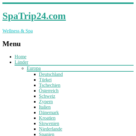
SpaTrip24.com
Wellness & Spa
Menu
Home
Länder
Europa
Deutschland
Türkei
Tschechien
Österreich
Schweiz
Zypern
Italien
Dänemark
Kroatien
Slowenien
Niederlande
Spanien