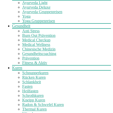
Ayurveda Light
Ayurveda Deluxe
Ayurveda Gruppenreisen
Yoga
Yoga Gruppenreisen
Gesundheit
Anti Stress
Burn Out Prävention
Medical Checkup
Medical Wellness
Chinesische Medizin
Gesundheitscoaching
Prävention
Fitness & Aktiv
Kuren
Schnupperkuren
Rücken Kuren
Schlankheit
Fasten
Heilfasten
Schrothkuren
Kneipp Kuren
Radon & Schwefel Kuren
Thermal Kuren