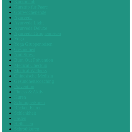
Kurzurlaub
Kurztrip für Paare
Golfwochenende
Ayurveda
Ayurveda Light
Ayurveda Deluxe
Ayurveda Gruppenreisen
Yoga
Yoga Gruppenreisen
Gesundheit
Anti Stress
Burn Out Prävention
Medical Checkup
Medical Wellness
Chinesische Medizin
Gesundheitscoaching
Prävention
Fitness & Aktiv
Kuren
Schnupperkuren
Rücken Kuren
Schlankheit
Fasten
Heilfasten
Schrothkuren