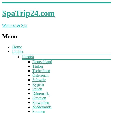
SpaTrip24.com
Wellness & Spa
Menu
Home
Länder
Europa
Deutschland
Türkei
Tschechien
Österreich
Schweiz
Zypern
Italien
Dänemark
Kroatien
Slowenien
Niederlande
Spanien