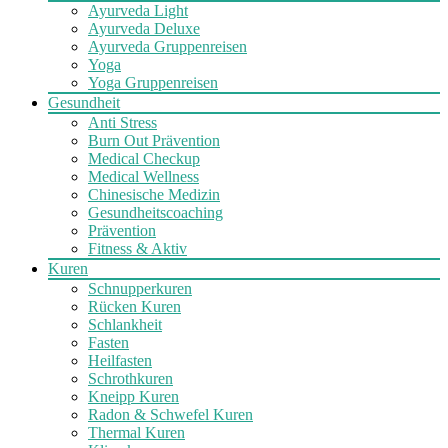
Ayurveda Light
Ayurveda Deluxe
Ayurveda Gruppenreisen
Yoga
Yoga Gruppenreisen
Gesundheit
Anti Stress
Burn Out Prävention
Medical Checkup
Medical Wellness
Chinesische Medizin
Gesundheitscoaching
Prävention
Fitness & Aktiv
Kuren
Schnupperkuren
Rücken Kuren
Schlankheit
Fasten
Heilfasten
Schrothkuren
Kneipp Kuren
Radon & Schwefel Kuren
Thermal Kuren