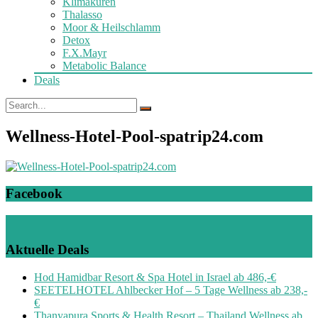
Klimakuren
Thalasso
Moor & Heilschlamm
Detox
F.X.Mayr
Metabolic Balance
Deals
Wellness-Hotel-Pool-spatrip24.com
Facebook
Aktuelle Deals
Hod Hamidbar Resort & Spa Hotel in Israel ab 486,-€
SEETELHOTEL Ahlbecker Hof – 5 Tage Wellness ab 238,-
€
Thanyapura Sports & Health Resort – Thailand Wellness ab