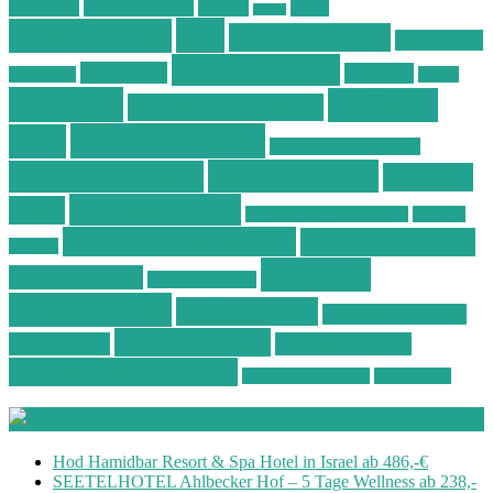
Ostsee Wellness
Ostseeküste
Portugal
Resort
Reisen
Spa
Schnäppchen
Spa & Wellness
Spa-Reisen
Spatrip24.com
Spa Resort
Thailand
Spa-Urlaub
Urlaub
Wellness
Wellness
Wellness Angebote
Wellness Deals
Deal
Wellness Deutschland
Wellnesshotel
Wellness günstig
Wellness
Wellnesshotels
Hotel
Wellness Hotel Vila Baleira
Wellness
Wellness Kurzurlaub
Wellness Reisen
Kurztrip
Wellness
Wellnessreisen
Wellness Resort
Schnäppchen
Wellness Spa
Wellness Thailand
Wellnessurlaub
Wellnesstrip
Wellness Urlaub
Wellness Wochenende
Wellnesswochenende
Westböhmen
Aktuelle Wellness Deals
Hod Hamidbar Resort & Spa Hotel in Israel ab 486,-€
SEETELHOTEL Ahlbecker Hof – 5 Tage Wellness ab 238,-