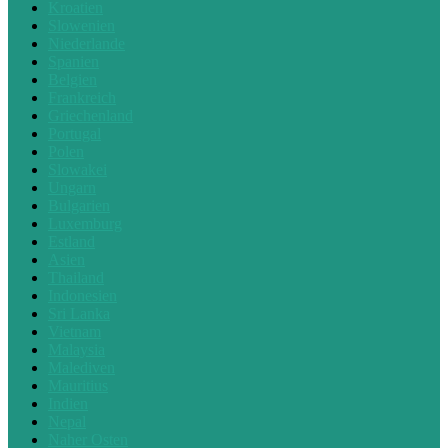
Kroatien
Slowenien
Niederlande
Spanien
Belgien
Frankreich
Griechenland
Portugal
Polen
Slowakei
Ungarn
Bulgarien
Luxemburg
Estland
Asien
Thailand
Indonesien
Sri Lanka
Vietnam
Malaysia
Malediven
Mauritius
Indien
Nepal
Naher Osten