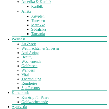
Amerika & Karibik
Karibik
Afrika
Ägypten
Tunesien
Marokko
Südafrika
Tansania
Wellness
Zu Zweit
Weihnachten & Silvester
Anti Aging
Beauty
Wochenende
Golfreisen
Wandern
Vital
Thermal Spa
Rundreise
Spa Resorts
Kurzurlaub
Kurztrip für Paare
Golfwochenende
Ayurveda