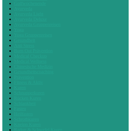
Golfwochenende
Ayurveda
Ayurveda Light
Ayurveda Deluxe
Ayurveda Gruppenreisen
Yoga
Yoga Gruppenreisen
Gesundheit
Anti Stress
Burn Out Prävention
Medical Checkup
Medical Wellness
Chinesische Medizin
Gesundheitscoaching
Prävention
Fitness & Aktiv
Kuren
Schnupperkuren
Rücken Kuren
Schlankheit
Fasten
Heilfasten
Schrothkuren
Kneipp Kuren
Radon & Schwefel Kuren