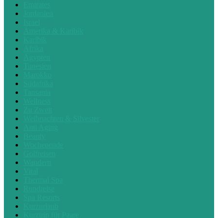
Emirates
Jordanien
Israel
Amerika & Karibik
Karibik
Afrika
Ägypten
Tunesien
Marokko
Südafrika
Tansania
Wellness
Zu Zweit
Weihnachten & Silvester
Anti Aging
Beauty
Wochenende
Golfreisen
Wandern
Vital
Thermal Spa
Rundreise
Spa Resorts
Kurzurlaub
Kurztrip für Paare