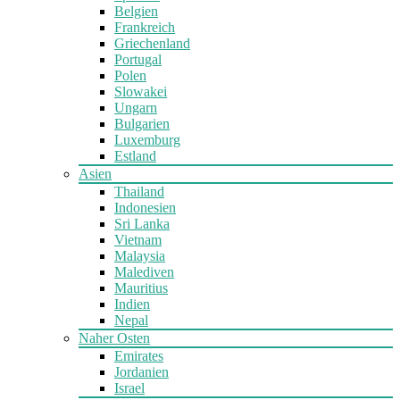
Belgien
Frankreich
Griechenland
Portugal
Polen
Slowakei
Ungarn
Bulgarien
Luxemburg
Estland
Asien
Thailand
Indonesien
Sri Lanka
Vietnam
Malaysia
Malediven
Mauritius
Indien
Nepal
Naher Osten
Emirates
Jordanien
Israel