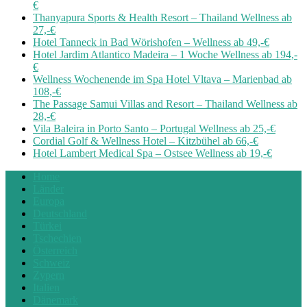
€
Thanyapura Sports & Health Resort – Thailand Wellness ab
27,-€
Hotel Tanneck in Bad Wörishofen – Wellness ab 49,-€
Hotel Jardim Atlantico Madeira – 1 Woche Wellness ab 194,-
€
Wellness Wochenende im Spa Hotel Vltava – Marienbad ab
108,-€
The Passage Samui Villas and Resort – Thailand Wellness ab
28,-€
Vila Baleira in Porto Santo – Portugal Wellness ab 25,-€
Cordial Golf & Wellness Hotel – Kitzbühel ab 66,-€
Hotel Lambert Medical Spa – Ostsee Wellness ab 19,-€
Home
Länder
Europa
Deutschland
Türkei
Tschechien
Österreich
Schweiz
Zypern
Italien
Dänemark