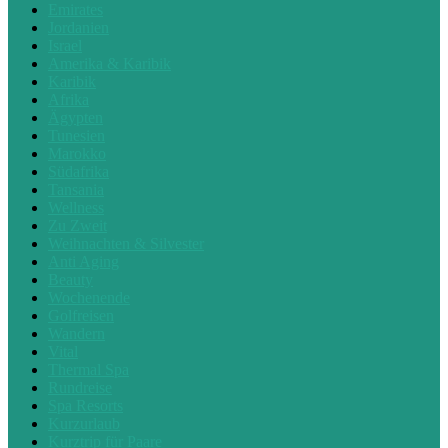
Emirates
Jordanien
Israel
Amerika & Karibik
Karibik
Afrika
Ägypten
Tunesien
Marokko
Südafrika
Tansania
Wellness
Zu Zweit
Weihnachten & Silvester
Anti Aging
Beauty
Wochenende
Golfreisen
Wandern
Vital
Thermal Spa
Rundreise
Spa Resorts
Kurzurlaub
Kurztrip für Paare