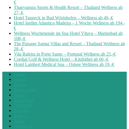
€
Thanyapura Sports & Health Resort – Thailand Wellness ab
27,-€
Hotel Tanneck in Bad Wörishofen – Wellness ab 49,-€
Hotel Jardim Atlantico Madeira – 1 Woche Wellness ab 194,-
€
Wellness Wochenende im Spa Hotel Vltava – Marienbad ab
108,-€
The Passage Samui Villas and Resort – Thailand Wellness ab
28,-€
Vila Baleira in Porto Santo – Portugal Wellness ab 25,-€
Cordial Golf & Wellness Hotel – Kitzbühel ab 66,-€
Hotel Lambert Medical Spa – Ostsee Wellness ab 19,-€
Home
Länder
Europa
Deutschland
Türkei
Tschechien
Österreich
Schweiz
Zypern
Italien
Dänemark