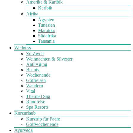
Amerika & Karibik
Karibik
Afrika
Ägypten
Tunesien
Marokko
Südafrika
Tansania
Wellness
Zu Zweit
Weihnachten & Silvester
Anti Aging
Beauty
Wochenende
Golfreisen
Wandern
Vital
Thermal Spa
Rundreise
Spa Resorts
Kurzurlaub
Kurztrip für Paare
Golfwochenende
Ayurveda