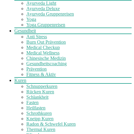
Ayurveda Light
Ayurveda Deluxe
Ayurveda Gruppenreisen
Yoga
Yoga Gruppenreisen
Gesundheit
Anti Stress
Burn Out Prävention
Medical Checkup
Medical Wellness
Chinesische Medizin
Gesundheitscoaching
Prävention
Fitness & Aktiv
Kuren
Schnupperkuren
Rücken Kuren
Schlankheit
Fasten
Heilfasten
Schrothkuren
Kneipp Kuren
Radon & Schwefel Kuren
Thermal Kuren