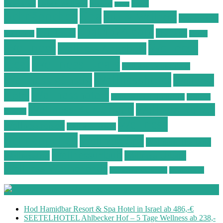
Ostsee Wellness
Ostseeküste
Portugal
Resort
Reisen
Spa
Schnäppchen
Spa & Wellness
Spa-Reisen
Spatrip24.com
Spa Resort
Thailand
Spa-Urlaub
Urlaub
Wellness
Wellness
Wellness Angebote
Wellness Deals
Deal
Wellness Deutschland
Wellnesshotel
Wellness günstig
Wellness
Wellnesshotels
Hotel
Wellness Hotel Vila Baleira
Wellness
Wellness Kurzurlaub
Wellness Reisen
Kurztrip
Wellness
Wellnessreisen
Wellness Resort
Schnäppchen
Wellness Spa
Wellness Thailand
Wellnessurlaub
Wellnesstrip
Wellness Urlaub
Wellness Wochenende
Wellnesswochenende
Westböhmen
Aktuelle Wellness Deals
Hod Hamidbar Resort & Spa Hotel in Israel ab 486,-€
SEETELHOTEL Ahlbecker Hof – 5 Tage Wellness ab 238,-