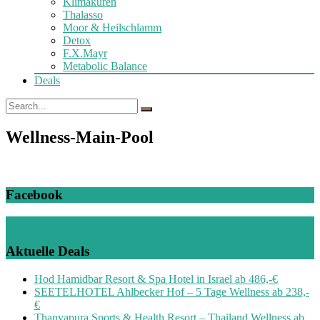
Klimakuren
Thalasso
Moor & Heilschlamm
Detox
F.X.Mayr
Metabolic Balance
Deals
Wellness-Main-Pool
Facebook
Aktuelle Deals
Hod Hamidbar Resort & Spa Hotel in Israel ab 486,-€
SEETELHOTEL Ahlbecker Hof – 5 Tage Wellness ab 238,-
€
Thanyapura Sports & Health Resort – Thailand Wellness ab