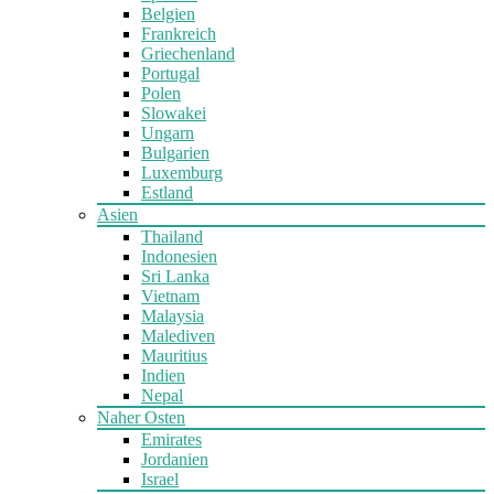
Belgien
Frankreich
Griechenland
Portugal
Polen
Slowakei
Ungarn
Bulgarien
Luxemburg
Estland
Asien
Thailand
Indonesien
Sri Lanka
Vietnam
Malaysia
Malediven
Mauritius
Indien
Nepal
Naher Osten
Emirates
Jordanien
Israel