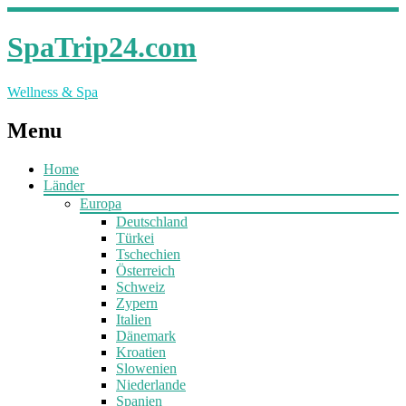
SpaTrip24.com
Wellness & Spa
Menu
Home
Länder
Europa
Deutschland
Türkei
Tschechien
Österreich
Schweiz
Zypern
Italien
Dänemark
Kroatien
Slowenien
Niederlande
Spanien