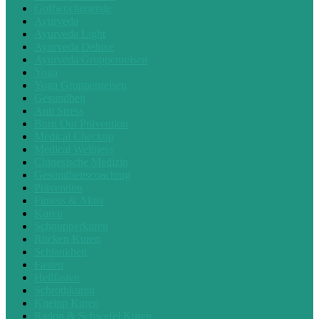
Golfwochenende
Ayurveda
Ayurveda Light
Ayurveda Deluxe
Ayurveda Gruppenreisen
Yoga
Yoga Gruppenreisen
Gesundheit
Anti Stress
Burn Out Prävention
Medical Checkup
Medical Wellness
Chinesische Medizin
Gesundheitscoaching
Prävention
Fitness & Aktiv
Kuren
Schnupperkuren
Rücken Kuren
Schlankheit
Fasten
Heilfasten
Schrothkuren
Kneipp Kuren
Radon & Schwefel Kuren