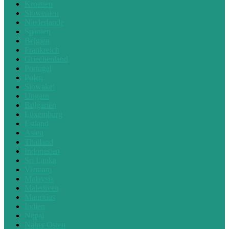
Kroatien
Slowenien
Niederlande
Spanien
Belgien
Frankreich
Griechenland
Portugal
Polen
Slowakei
Ungarn
Bulgarien
Luxemburg
Estland
Asien
Thailand
Indonesien
Sri Lanka
Vietnam
Malaysia
Malediven
Mauritius
Indien
Nepal
Naher Osten