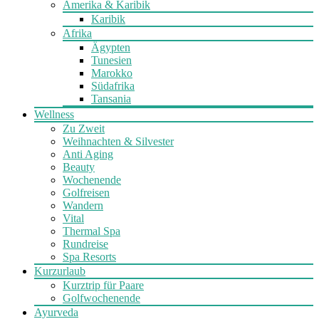
Amerika & Karibik
Karibik
Afrika
Ägypten
Tunesien
Marokko
Südafrika
Tansania
Wellness
Zu Zweit
Weihnachten & Silvester
Anti Aging
Beauty
Wochenende
Golfreisen
Wandern
Vital
Thermal Spa
Rundreise
Spa Resorts
Kurzurlaub
Kurztrip für Paare
Golfwochenende
Ayurveda