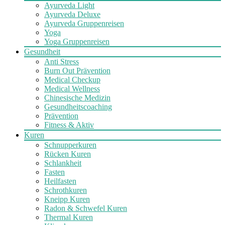
Ayurveda Light
Ayurveda Deluxe
Ayurveda Gruppenreisen
Yoga
Yoga Gruppenreisen
Gesundheit
Anti Stress
Burn Out Prävention
Medical Checkup
Medical Wellness
Chinesische Medizin
Gesundheitscoaching
Prävention
Fitness & Aktiv
Kuren
Schnupperkuren
Rücken Kuren
Schlankheit
Fasten
Heilfasten
Schrothkuren
Kneipp Kuren
Radon & Schwefel Kuren
Thermal Kuren