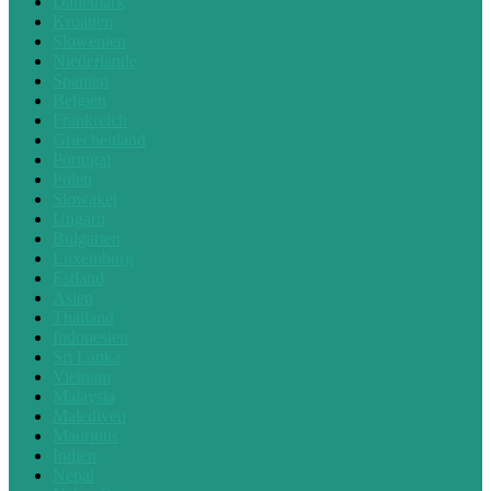
Dänemark
Kroatien
Slowenien
Niederlande
Spanien
Belgien
Frankreich
Griechenland
Portugal
Polen
Slowakei
Ungarn
Bulgarien
Luxemburg
Estland
Asien
Thailand
Indonesien
Sri Lanka
Vietnam
Malaysia
Malediven
Mauritius
Indien
Nepal