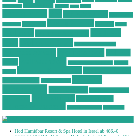
Ostsee Wellness
Ostseeküste
Portugal
Resort
Reisen
Spa
Schnäppchen
Spa & Wellness
Spa-Reisen
Spatrip24.com
Spa Resort
Thailand
Spa-Urlaub
Urlaub
Wellness
Wellness
Wellness Angebote
Wellness Deals
Deal
Wellness Deutschland
Wellnesshotel
Wellness günstig
Wellness
Wellnesshotels
Hotel
Wellness Hotel Vila Baleira
Wellness
Wellness Kurzurlaub
Wellness Reisen
Kurztrip
Wellness
Wellnessreisen
Wellness Resort
Schnäppchen
Wellness Spa
Wellness Thailand
Wellnessurlaub
Wellnesstrip
Wellness Urlaub
Wellness Wochenende
Wellnesswochenende
Westböhmen
Aktuelle Wellness Deals
Hod Hamidbar Resort & Spa Hotel in Israel ab 486,-€