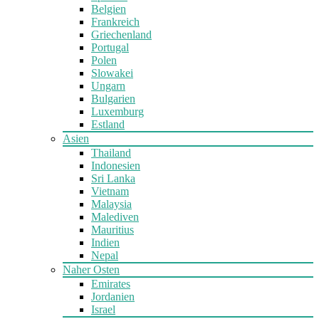
Belgien
Frankreich
Griechenland
Portugal
Polen
Slowakei
Ungarn
Bulgarien
Luxemburg
Estland
Asien
Thailand
Indonesien
Sri Lanka
Vietnam
Malaysia
Malediven
Mauritius
Indien
Nepal
Naher Osten
Emirates
Jordanien
Israel