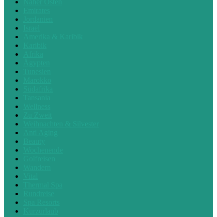
Naher Osten
Emirates
Jordanien
Israel
Amerika & Karibik
Karibik
Afrika
Ägypten
Tunesien
Marokko
Südafrika
Tansania
Wellness
Zu Zweit
Weihnachten & Silvester
Anti Aging
Beauty
Wochenende
Golfreisen
Wandern
Vital
Thermal Spa
Rundreise
Spa Resorts
Kurzurlaub