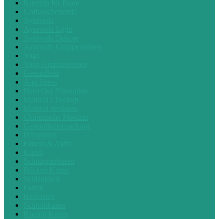
Kurztrip für Paare
Golfwochenende
Ayurveda
Ayurveda Light
Ayurveda Deluxe
Ayurveda Gruppenreisen
Yoga
Yoga Gruppenreisen
Gesundheit
Anti Stress
Burn Out Prävention
Medical Checkup
Medical Wellness
Chinesische Medizin
Gesundheitscoaching
Prävention
Fitness & Aktiv
Kuren
Schnupperkuren
Rücken Kuren
Schlankheit
Fasten
Heilfasten
Schrothkuren
Kneipp Kuren