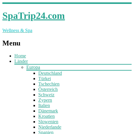
SpaTrip24.com
Wellness & Spa
Menu
Home
Länder
Europa
Deutschland
Türkei
Tschechien
Österreich
Schweiz
Zypern
Italien
Dänemark
Kroatien
Slowenien
Niederlande
Spanien