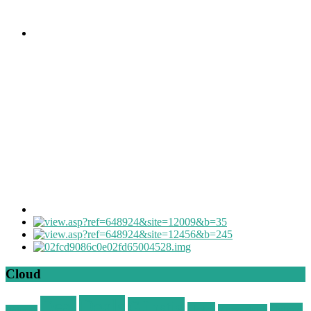
Cloud
Deals
Deal
Günstig
Hotel
Ostsee
Kurzurlaub
Böhmen