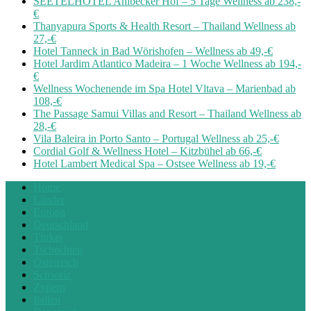
SEETELHOTEL Ahlbecker Hof – 5 Tage Wellness ab 238,-
€
Thanyapura Sports & Health Resort – Thailand Wellness ab
27,-€
Hotel Tanneck in Bad Wörishofen – Wellness ab 49,-€
Hotel Jardim Atlantico Madeira – 1 Woche Wellness ab 194,-
€
Wellness Wochenende im Spa Hotel Vltava – Marienbad ab
108,-€
The Passage Samui Villas and Resort – Thailand Wellness ab
28,-€
Vila Baleira in Porto Santo – Portugal Wellness ab 25,-€
Cordial Golf & Wellness Hotel – Kitzbühel ab 66,-€
Hotel Lambert Medical Spa – Ostsee Wellness ab 19,-€
Home
Länder
Europa
Deutschland
Türkei
Tschechien
Österreich
Schweiz
Zypern
Italien