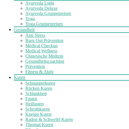
Ayurveda Light
Ayurveda Deluxe
Ayurveda Gruppenreisen
Yoga
Yoga Gruppenreisen
Gesundheit
Anti Stress
Burn Out Prävention
Medical Checkup
Medical Wellness
Chinesische Medizin
Gesundheitscoaching
Prävention
Fitness & Aktiv
Kuren
Schnupperkuren
Rücken Kuren
Schlankheit
Fasten
Heilfasten
Schrothkuren
Kneipp Kuren
Radon & Schwefel Kuren
Thermal Kuren