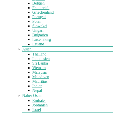
Belgien
Frankreich
Griechenland
Portugal
Polen
Slowakei
Ungarn
Bulgarien
Luxemburg
Estland
Asien
Thailand
Indonesien
Sri Lanka
Vietnam
Malaysia
Malediven
Mauritius
Indien
Nepal
Naher Osten
Emirates
Jordanien
Israel