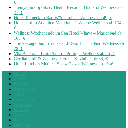
€
Thanyapura Sports & Health Resort – Thailand Wellness ab
27,-€
Hotel Tanneck in Bad Wörishofen – Wellness ab 49,-€
Hotel Jardim Atlantico Madeira – 1 Woche Wellness ab 194,-
€
Wellness Wochenende im Spa Hotel Vltava – Marienbad ab
108,-€
The Passage Samui Villas and Resort – Thailand Wellness ab
28,-€
Vila Baleira in Porto Santo – Portugal Wellness ab 25,-€
Cordial Golf & Wellness Hotel – Kitzbühel ab 66,-€
Hotel Lambert Medical Spa – Ostsee Wellness ab 19,-€
Home
Länder
Europa
Deutschland
Türkei
Tschechien
Österreich
Schweiz
Zypern
Italien
Dänemark