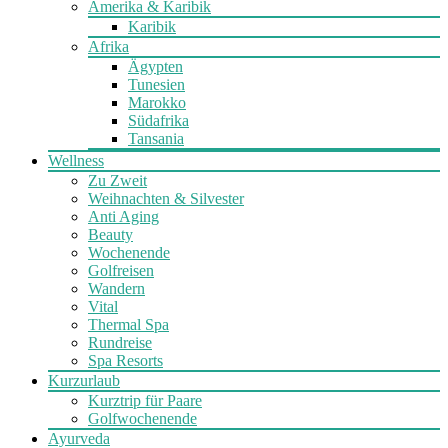
Amerika & Karibik
Karibik
Afrika
Ägypten
Tunesien
Marokko
Südafrika
Tansania
Wellness
Zu Zweit
Weihnachten & Silvester
Anti Aging
Beauty
Wochenende
Golfreisen
Wandern
Vital
Thermal Spa
Rundreise
Spa Resorts
Kurzurlaub
Kurztrip für Paare
Golfwochenende
Ayurveda