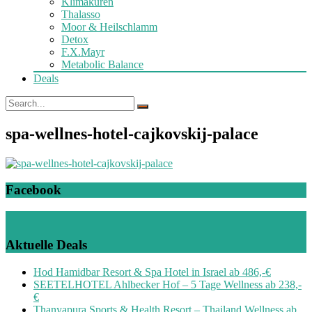
Klimakuren
Thalasso
Moor & Heilschlamm
Detox
F.X.Mayr
Metabolic Balance
Deals
spa-wellnes-hotel-cajkovskij-palace
Facebook
Aktuelle Deals
Hod Hamidbar Resort & Spa Hotel in Israel ab 486,-€
SEETELHOTEL Ahlbecker Hof – 5 Tage Wellness ab 238,-
€
Thanyapura Sports & Health Resort – Thailand Wellness ab