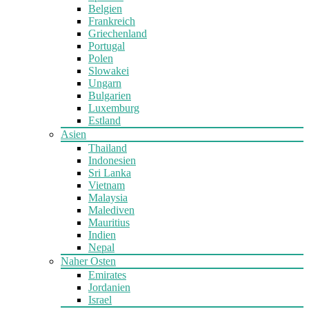
Belgien
Frankreich
Griechenland
Portugal
Polen
Slowakei
Ungarn
Bulgarien
Luxemburg
Estland
Asien
Thailand
Indonesien
Sri Lanka
Vietnam
Malaysia
Malediven
Mauritius
Indien
Nepal
Naher Osten
Emirates
Jordanien
Israel