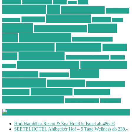
Ostsee Wellness
Ostseeküste
Portugal
Resort
Reisen
Spa
Schnäppchen
Spa & Wellness
Spa-Reisen
Spatrip24.com
Spa Resort
Thailand
Spa-Urlaub
Urlaub
Wellness
Wellness
Wellness Angebote
Wellness Deals
Deal
Wellness Deutschland
Wellnesshotel
Wellness günstig
Wellness
Wellnesshotels
Hotel
Wellness Hotel Vila Baleira
Wellness
Wellness Kurzurlaub
Wellness Reisen
Kurztrip
Wellness
Wellnessreisen
Wellness Resort
Schnäppchen
Wellness Spa
Wellness Thailand
Wellnessurlaub
Wellnesstrip
Wellness Urlaub
Wellness Wochenende
Wellnesswochenende
Westböhmen
Aktuelle Wellness Deals
Hod Hamidbar Resort & Spa Hotel in Israel ab 486,-€
SEETELHOTEL Ahlbecker Hof – 5 Tage Wellness ab 238,-