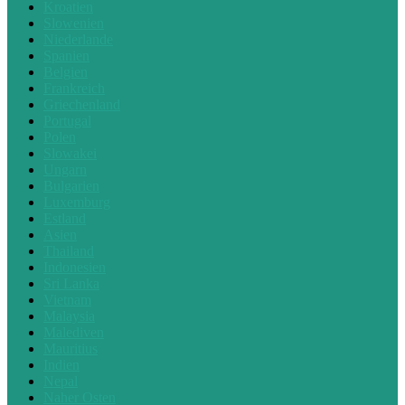
Kroatien
Slowenien
Niederlande
Spanien
Belgien
Frankreich
Griechenland
Portugal
Polen
Slowakei
Ungarn
Bulgarien
Luxemburg
Estland
Asien
Thailand
Indonesien
Sri Lanka
Vietnam
Malaysia
Malediven
Mauritius
Indien
Nepal
Naher Osten