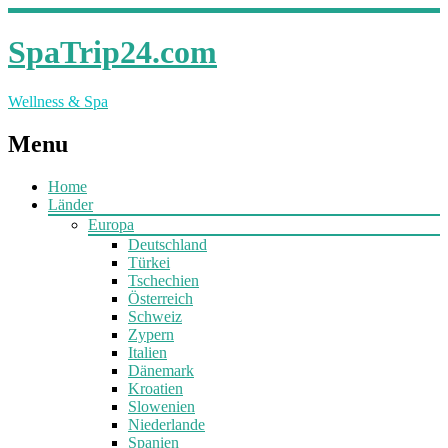
SpaTrip24.com
Wellness & Spa
Menu
Home
Länder
Europa
Deutschland
Türkei
Tschechien
Österreich
Schweiz
Zypern
Italien
Dänemark
Kroatien
Slowenien
Niederlande
Spanien