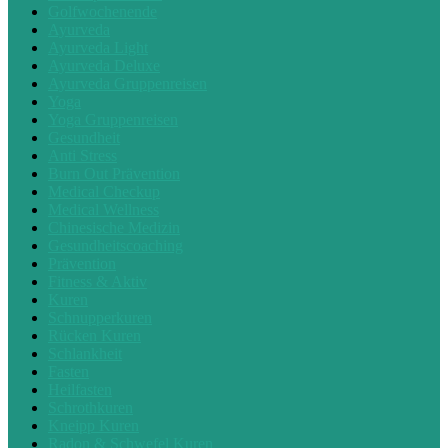
Golfwochenende
Ayurveda
Ayurveda Light
Ayurveda Deluxe
Ayurveda Gruppenreisen
Yoga
Yoga Gruppenreisen
Gesundheit
Anti Stress
Burn Out Prävention
Medical Checkup
Medical Wellness
Chinesische Medizin
Gesundheitscoaching
Prävention
Fitness & Aktiv
Kuren
Schnupperkuren
Rücken Kuren
Schlankheit
Fasten
Heilfasten
Schrothkuren
Kneipp Kuren
Radon & Schwefel Kuren