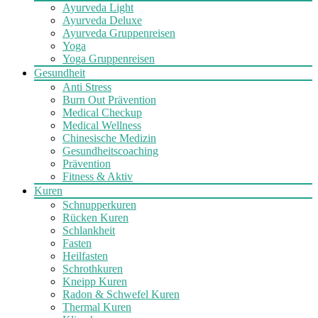
Ayurveda Light
Ayurveda Deluxe
Ayurveda Gruppenreisen
Yoga
Yoga Gruppenreisen
Gesundheit
Anti Stress
Burn Out Prävention
Medical Checkup
Medical Wellness
Chinesische Medizin
Gesundheitscoaching
Prävention
Fitness & Aktiv
Kuren
Schnupperkuren
Rücken Kuren
Schlankheit
Fasten
Heilfasten
Schrothkuren
Kneipp Kuren
Radon & Schwefel Kuren
Thermal Kuren