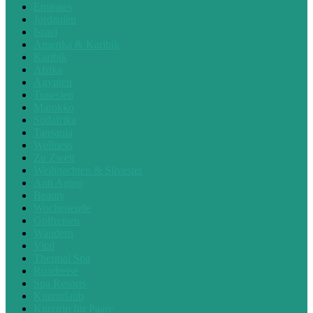
Emirates
Jordanien
Israel
Amerika & Karibik
Karibik
Afrika
Ägypten
Tunesien
Marokko
Südafrika
Tansania
Wellness
Zu Zweit
Weihnachten & Silvester
Anti Aging
Beauty
Wochenende
Golfreisen
Wandern
Vital
Thermal Spa
Rundreise
Spa Resorts
Kurzurlaub
Kurztrip für Paare