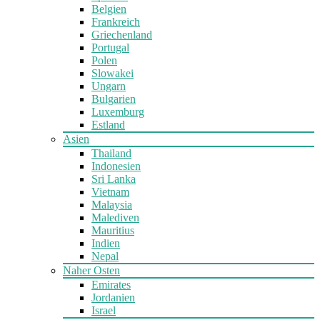
Belgien
Frankreich
Griechenland
Portugal
Polen
Slowakei
Ungarn
Bulgarien
Luxemburg
Estland
Asien
Thailand
Indonesien
Sri Lanka
Vietnam
Malaysia
Malediven
Mauritius
Indien
Nepal
Naher Osten
Emirates
Jordanien
Israel