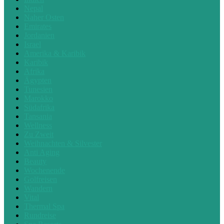
Nepal
Naher Osten
Emirates
Jordanien
Israel
Amerika & Karibik
Karibik
Afrika
Ägypten
Tunesien
Marokko
Südafrika
Tansania
Wellness
Zu Zweit
Weihnachten & Silvester
Anti Aging
Beauty
Wochenende
Golfreisen
Wandern
Vital
Thermal Spa
Rundreise