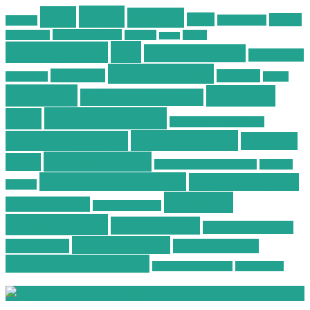
Deals
Deal
Günstig
Hotel
Ostsee
Kurzurlaub
Böhmen
Ostsee Wellness
Ostseeküste
Portugal
Resort
Reisen
Spa
Schnäppchen
Spa & Wellness
Spa-Reisen
Spatrip24.com
Spa Resort
Thailand
Spa-Urlaub
Urlaub
Wellness
Wellness
Wellness Angebote
Wellness Deals
Deal
Wellness Deutschland
Wellnesshotel
Wellness günstig
Wellness
Wellnesshotels
Hotel
Wellness Hotel Vila Baleira
Wellness
Wellness Kurzurlaub
Wellness Reisen
Kurztrip
Wellness
Wellnessreisen
Wellness Resort
Schnäppchen
Wellness Spa
Wellness Thailand
Wellnessurlaub
Wellnesstrip
Wellness Urlaub
Wellness Wochenende
Wellnesswochenende
Westböhmen
Aktuelle Wellness Deals