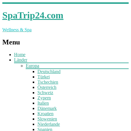
SpaTrip24.com
Wellness & Spa
Menu
Home
Länder
Europa
Deutschland
Türkei
Tschechien
Österreich
Schweiz
Zypern
Italien
Dänemark
Kroatien
Slowenien
Niederlande
Spanien