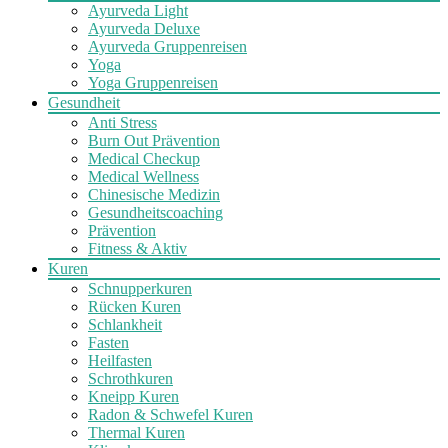
Ayurveda Light
Ayurveda Deluxe
Ayurveda Gruppenreisen
Yoga
Yoga Gruppenreisen
Gesundheit
Anti Stress
Burn Out Prävention
Medical Checkup
Medical Wellness
Chinesische Medizin
Gesundheitscoaching
Prävention
Fitness & Aktiv
Kuren
Schnupperkuren
Rücken Kuren
Schlankheit
Fasten
Heilfasten
Schrothkuren
Kneipp Kuren
Radon & Schwefel Kuren
Thermal Kuren