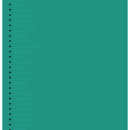
Italien
Dänemark
Kroatien
Slowenien
Niederlande
Spanien
Belgien
Frankreich
Griechenland
Portugal
Polen
Slowakei
Ungarn
Bulgarien
Luxemburg
Estland
Asien
Thailand
Indonesien
Sri Lanka
Vietnam
Malaysia
Malediven
Mauritius
Indien