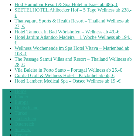
Hod Hamidbar Resort & Spa Hotel in Israel ab 486,-€
SEETELHOTEL Ahlbecker Hof – 5 Tage Wellness ab 238,-
€
Thanyapura Sports & Health Resort – Thailand Wellness ab
27,-€
Hotel Tanneck in Bad Wörishofen – Wellness ab 49,-€
Hotel Jardim Atlantico Madeira – 1 Woche Wellness ab 194,-
€
Wellness Wochenende im Spa Hotel Vltava – Marienbad ab
108,-€
The Passage Samui Villas and Resort – Thailand Wellness ab
28,-€
Vila Baleira in Porto Santo – Portugal Wellness ab 25,-€
Cordial Golf & Wellness Hotel – Kitzbühel ab 66,-€
Hotel Lambert Medical Spa – Ostsee Wellness ab 19,-€
Home
Länder
Europa
Deutschland
Türkei
Tschechien
Österreich
Schweiz
Zypern