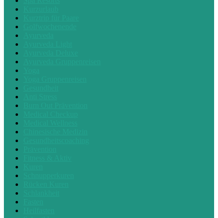
Spa Resorts
Kurzurlaub
Kurztrip für Paare
Golfwochenende
Ayurveda
Ayurveda Light
Ayurveda Deluxe
Ayurveda Gruppenreisen
Yoga
Yoga Gruppenreisen
Gesundheit
Anti Stress
Burn Out Prävention
Medical Checkup
Medical Wellness
Chinesische Medizin
Gesundheitscoaching
Prävention
Fitness & Aktiv
Kuren
Schnupperkuren
Rücken Kuren
Schlankheit
Fasten
Heilfasten