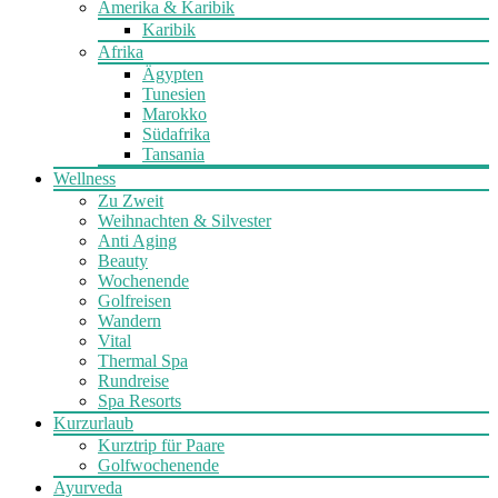
Amerika & Karibik
Karibik
Afrika
Ägypten
Tunesien
Marokko
Südafrika
Tansania
Wellness
Zu Zweit
Weihnachten & Silvester
Anti Aging
Beauty
Wochenende
Golfreisen
Wandern
Vital
Thermal Spa
Rundreise
Spa Resorts
Kurzurlaub
Kurztrip für Paare
Golfwochenende
Ayurveda