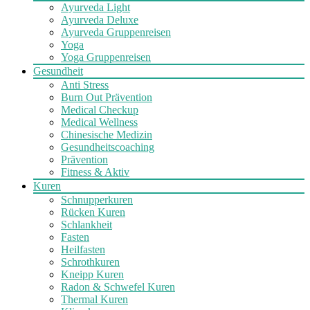
Ayurveda Light
Ayurveda Deluxe
Ayurveda Gruppenreisen
Yoga
Yoga Gruppenreisen
Gesundheit
Anti Stress
Burn Out Prävention
Medical Checkup
Medical Wellness
Chinesische Medizin
Gesundheitscoaching
Prävention
Fitness & Aktiv
Kuren
Schnupperkuren
Rücken Kuren
Schlankheit
Fasten
Heilfasten
Schrothkuren
Kneipp Kuren
Radon & Schwefel Kuren
Thermal Kuren