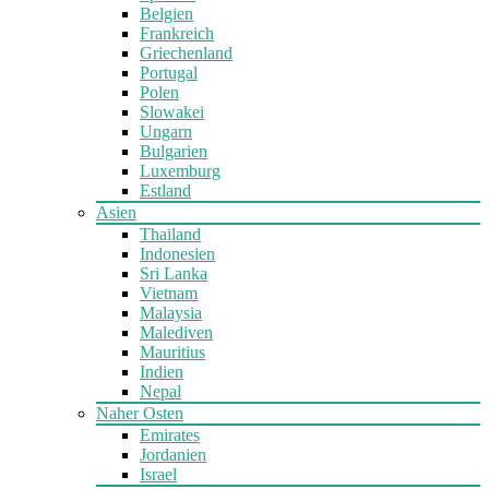
Belgien
Frankreich
Griechenland
Portugal
Polen
Slowakei
Ungarn
Bulgarien
Luxemburg
Estland
Asien
Thailand
Indonesien
Sri Lanka
Vietnam
Malaysia
Malediven
Mauritius
Indien
Nepal
Naher Osten
Emirates
Jordanien
Israel