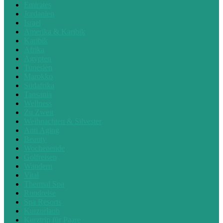
Emirates
Jordanien
Israel
Amerika & Karibik
Karibik
Afrika
Ägypten
Tunesien
Marokko
Südafrika
Tansania
Wellness
Zu Zweit
Weihnachten & Silvester
Anti Aging
Beauty
Wochenende
Golfreisen
Wandern
Vital
Thermal Spa
Rundreise
Spa Resorts
Kurzurlaub
Kurztrip für Paare