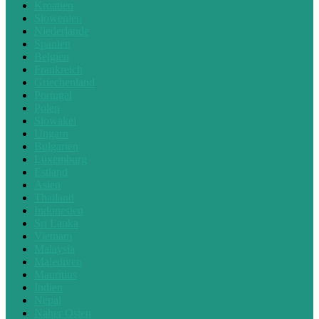
Kroatien
Slowenien
Niederlande
Spanien
Belgien
Frankreich
Griechenland
Portugal
Polen
Slowakei
Ungarn
Bulgarien
Luxemburg
Estland
Asien
Thailand
Indonesien
Sri Lanka
Vietnam
Malaysia
Malediven
Mauritius
Indien
Nepal
Naher Osten