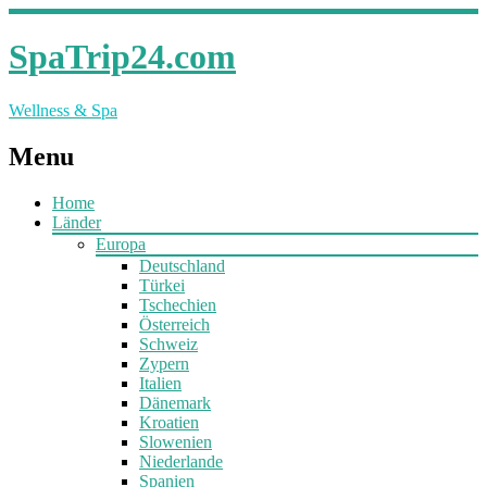
SpaTrip24.com
Wellness & Spa
Menu
Home
Länder
Europa
Deutschland
Türkei
Tschechien
Österreich
Schweiz
Zypern
Italien
Dänemark
Kroatien
Slowenien
Niederlande
Spanien