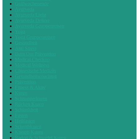
Golfwochenende
Ayurveda
Ayurveda Light
Ayurveda Deluxe
Ayurveda Gruppenreisen
Yoga
Yoga Gruppenreisen
Gesundheit
Anti Stress
Burn Out Prävention
Medical Checkup
Medical Wellness
Chinesische Medizin
Gesundheitscoaching
Prävention
Fitness & Aktiv
Kuren
Schnupperkuren
Rücken Kuren
Schlankheit
Fasten
Heilfasten
Schrothkuren
Kneipp Kuren
Radon & Schwefel Kuren