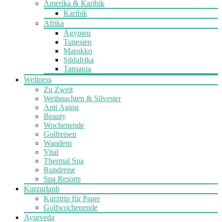
Amerika & Karibik
Karibik
Afrika
Ägypten
Tunesien
Marokko
Südafrika
Tansania
Wellness
Zu Zweit
Weihnachten & Silvester
Anti Aging
Beauty
Wochenende
Golfreisen
Wandern
Vital
Thermal Spa
Rundreise
Spa Resorts
Kurzurlaub
Kurztrip für Paare
Golfwochenende
Ayurveda