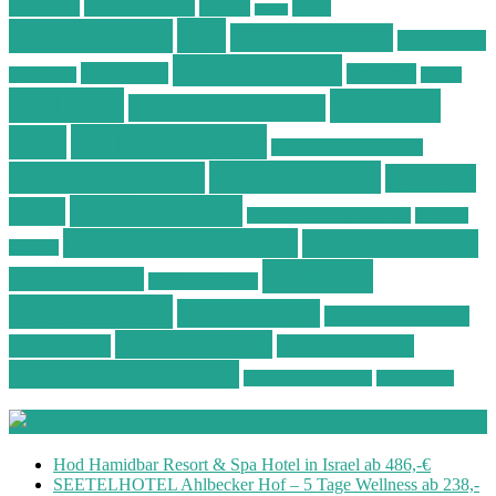
Ostsee Wellness
Ostseeküste
Portugal
Resort
Reisen
Spa
Schnäppchen
Spa & Wellness
Spa-Reisen
Spatrip24.com
Spa Resort
Thailand
Spa-Urlaub
Urlaub
Wellness
Wellness
Wellness Angebote
Wellness Deals
Deal
Wellness Deutschland
Wellnesshotel
Wellness günstig
Wellness
Wellnesshotels
Hotel
Wellness Hotel Vila Baleira
Wellness
Wellness Kurzurlaub
Wellness Reisen
Kurztrip
Wellness
Wellnessreisen
Wellness Resort
Schnäppchen
Wellness Spa
Wellness Thailand
Wellnessurlaub
Wellnesstrip
Wellness Urlaub
Wellness Wochenende
Wellnesswochenende
Westböhmen
Aktuelle Wellness Deals
Hod Hamidbar Resort & Spa Hotel in Israel ab 486,-€
SEETELHOTEL Ahlbecker Hof – 5 Tage Wellness ab 238,-