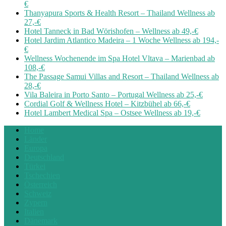
€
Thanyapura Sports & Health Resort – Thailand Wellness ab
27,-€
Hotel Tanneck in Bad Wörishofen – Wellness ab 49,-€
Hotel Jardim Atlantico Madeira – 1 Woche Wellness ab 194,-
€
Wellness Wochenende im Spa Hotel Vltava – Marienbad ab
108,-€
The Passage Samui Villas and Resort – Thailand Wellness ab
28,-€
Vila Baleira in Porto Santo – Portugal Wellness ab 25,-€
Cordial Golf & Wellness Hotel – Kitzbühel ab 66,-€
Hotel Lambert Medical Spa – Ostsee Wellness ab 19,-€
Home
Länder
Europa
Deutschland
Türkei
Tschechien
Österreich
Schweiz
Zypern
Italien
Dänemark