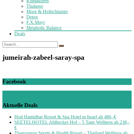
Klimakuren
Thalasso
Moor & Heilschlamm
Detox
F.X.Mayr
Metabolic Balance
Deals
jumeirah-zabeel-saray-spa
Facebook
Aktuelle Deals
Hod Hamidbar Resort & Spa Hotel in Israel ab 486,-€
SEETELHOTEL Ahlbecker Hof – 5 Tage Wellness ab 238,-
€
Thanyapura Sports & Health Resort – Thailand Wellness ab