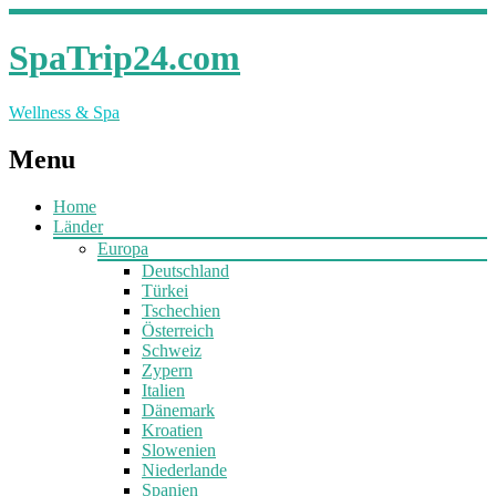
SpaTrip24.com
Wellness & Spa
Menu
Home
Länder
Europa
Deutschland
Türkei
Tschechien
Österreich
Schweiz
Zypern
Italien
Dänemark
Kroatien
Slowenien
Niederlande
Spanien