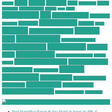
Deals
Deal
Günstig
Hotel
Ostsee
Kurzurlaub
Böhmen
Ostsee Wellness
Ostseeküste
Portugal
Resort
Reisen
Spa
Schnäppchen
Spa & Wellness
Spa-Reisen
Spatrip24.com
Spa Resort
Thailand
Spa-Urlaub
Urlaub
Wellness
Wellness
Wellness Angebote
Wellness Deals
Deal
Wellness Deutschland
Wellnesshotel
Wellness günstig
Wellness
Wellnesshotels
Hotel
Wellness Hotel Vila Baleira
Wellness
Wellness Kurzurlaub
Wellness Reisen
Kurztrip
Wellness
Wellnessreisen
Wellness Resort
Schnäppchen
Wellness Spa
Wellness Thailand
Wellnessurlaub
Wellnesstrip
Wellness Urlaub
Wellness Wochenende
Wellnesswochenende
Westböhmen
Aktuelle Wellness Deals
Hod Hamidbar Resort & Spa Hotel in Israel ab 486,-€