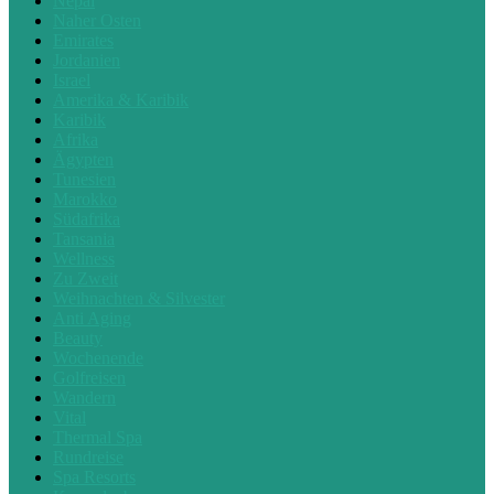
Nepal
Naher Osten
Emirates
Jordanien
Israel
Amerika & Karibik
Karibik
Afrika
Ägypten
Tunesien
Marokko
Südafrika
Tansania
Wellness
Zu Zweit
Weihnachten & Silvester
Anti Aging
Beauty
Wochenende
Golfreisen
Wandern
Vital
Thermal Spa
Rundreise
Spa Resorts