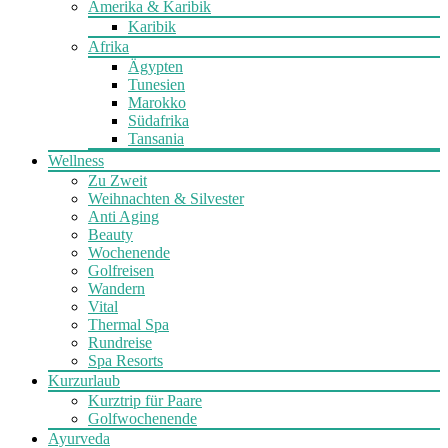
Amerika & Karibik
Karibik
Afrika
Ägypten
Tunesien
Marokko
Südafrika
Tansania
Wellness
Zu Zweit
Weihnachten & Silvester
Anti Aging
Beauty
Wochenende
Golfreisen
Wandern
Vital
Thermal Spa
Rundreise
Spa Resorts
Kurzurlaub
Kurztrip für Paare
Golfwochenende
Ayurveda