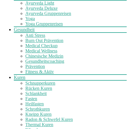
Ayurveda Light
Ayurveda Deluxe
Ayurveda Gruppenreisen
Yoga
Yoga Gruppenreisen
Gesundheit
Anti Stress
Burn Out Prävention
Medical Checkup
Medical Wellness
Chinesische Medizin
Gesundheitscoaching
Prävention
Fitness & Aktiv
Kuren
Schnupperkuren
Rücken Kuren
Schlankheit
Fasten
Heilfasten
Schrothkuren
Kneipp Kuren
Radon & Schwefel Kuren
Thermal Kuren