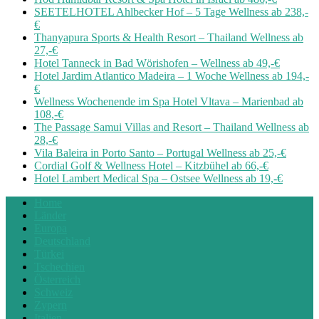
SEETELHOTEL Ahlbecker Hof – 5 Tage Wellness ab 238,-
€
Thanyapura Sports & Health Resort – Thailand Wellness ab
27,-€
Hotel Tanneck in Bad Wörishofen – Wellness ab 49,-€
Hotel Jardim Atlantico Madeira – 1 Woche Wellness ab 194,-
€
Wellness Wochenende im Spa Hotel Vltava – Marienbad ab
108,-€
The Passage Samui Villas and Resort – Thailand Wellness ab
28,-€
Vila Baleira in Porto Santo – Portugal Wellness ab 25,-€
Cordial Golf & Wellness Hotel – Kitzbühel ab 66,-€
Hotel Lambert Medical Spa – Ostsee Wellness ab 19,-€
Home
Länder
Europa
Deutschland
Türkei
Tschechien
Österreich
Schweiz
Zypern
Italien