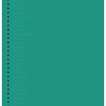
Dänemark
Kroatien
Slowenien
Niederlande
Spanien
Belgien
Frankreich
Griechenland
Portugal
Polen
Slowakei
Ungarn
Bulgarien
Luxemburg
Estland
Asien
Thailand
Indonesien
Sri Lanka
Vietnam
Malaysia
Malediven
Mauritius
Indien