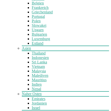
Belgien
Frankreich
Griechenland
Portugal
Polen
Slowakei
Ungarn
Bulgarien
Luxemburg
Estland
Asien
Thailand
Indonesien
Sri Lanka
Vietnam
Malaysia
Malediven
Mauritius
Indien
Nepal
Naher Osten
Emirates
Jordanien
Israel