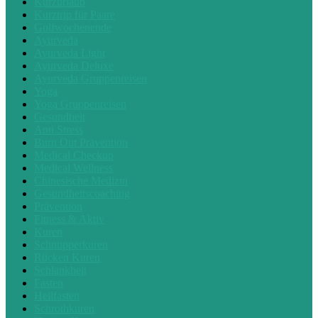
Kurzurlaub
Kurztrip für Paare
Golfwochenende
Ayurveda
Ayurveda Light
Ayurveda Deluxe
Ayurveda Gruppenreisen
Yoga
Yoga Gruppenreisen
Gesundheit
Anti Stress
Burn Out Prävention
Medical Checkup
Medical Wellness
Chinesische Medizin
Gesundheitscoaching
Prävention
Fitness & Aktiv
Kuren
Schnupperkuren
Rücken Kuren
Schlankheit
Fasten
Heilfasten
Schrothkuren