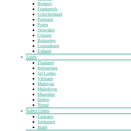
Belgien
Frankreich
Griechenland
Portugal
Polen
Slowakei
Ungarn
Bulgarien
Luxemburg
Estland
Asien
Thailand
Indonesien
Sri Lanka
Vietnam
Malaysia
Malediven
Mauritius
Indien
Nepal
Naher Osten
Emirates
Jordanien
Israel