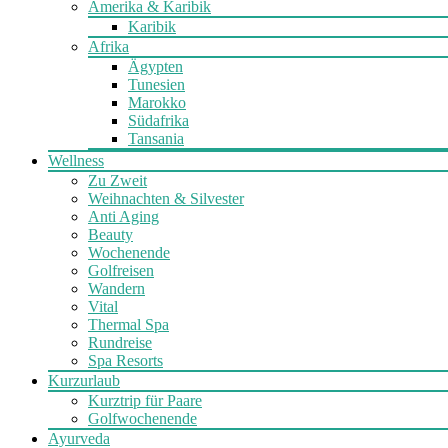
Amerika & Karibik
Karibik
Afrika
Ägypten
Tunesien
Marokko
Südafrika
Tansania
Wellness
Zu Zweit
Weihnachten & Silvester
Anti Aging
Beauty
Wochenende
Golfreisen
Wandern
Vital
Thermal Spa
Rundreise
Spa Resorts
Kurzurlaub
Kurztrip für Paare
Golfwochenende
Ayurveda