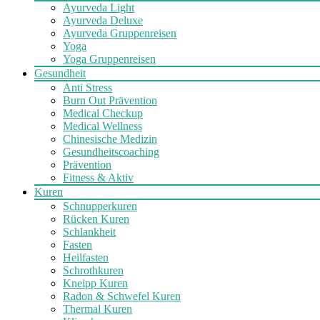
Ayurveda Light
Ayurveda Deluxe
Ayurveda Gruppenreisen
Yoga
Yoga Gruppenreisen
Gesundheit
Anti Stress
Burn Out Prävention
Medical Checkup
Medical Wellness
Chinesische Medizin
Gesundheitscoaching
Prävention
Fitness & Aktiv
Kuren
Schnupperkuren
Rücken Kuren
Schlankheit
Fasten
Heilfasten
Schrothkuren
Kneipp Kuren
Radon & Schwefel Kuren
Thermal Kuren