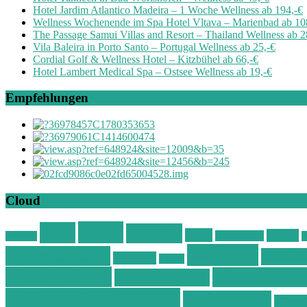
Hotel Jardim Atlantico Madeira – 1 Woche Wellness ab 194,-€
Wellness Wochenende im Spa Hotel Vltava – Marienbad ab 10
The Passage Samui Villas and Resort – Thailand Wellness ab 2
Vila Baleira in Porto Santo – Portugal Wellness ab 25,-€
Cordial Golf & Wellness Hotel – Kitzbühel ab 66,-€
Hotel Lambert Medical Spa – Ostsee Wellness ab 19,-€
Empfehlungen
Cloud
Deals
Deal
Günstig
Hotel
Ostsee
Kurzurlaub
Böhmen
O
Wellness
Spatrip24.com
Wellne
Thailand
Urlaub
Wellnesshotel
Wellnesshote
Wellness Hotel
Wellness Schnäppchen
Wellness Spa
Wellne