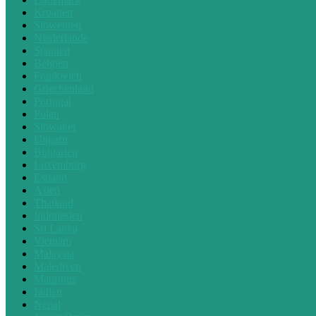
Kroatien
Slowenien
Niederlande
Spanien
Belgien
Frankreich
Griechenland
Portugal
Polen
Slowakei
Ungarn
Bulgarien
Luxemburg
Estland
Asien
Thailand
Indonesien
Sri Lanka
Vietnam
Malaysia
Malediven
Mauritius
Indien
Nepal