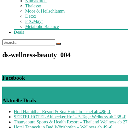
Klimakuren
Thalasso
Moor & Heilschlamm
Detox
F.X.Mayr
Metabolic Balance
Deals
ds-wellness-beauty_004
Facebook
Aktuelle Deals
Hod Hamidbar Resort & Spa Hotel in Israel ab 486,-€
SEETELHOTEL Ahlbecker Hof – 5 Tage Wellness ab 238,-€
Thanyapura Sports & Health Resort – Thailand Wellness ab 27
Hotel Tanneck in Bad Wörishofen – Wellness ab 49,-€