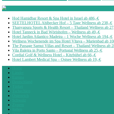
Aktuelle Wellness Deals
Hod Hamidbar Resort & Spa Hotel in Israel ab 486,-€
SEETELHOTEL Ahlbecker Hof – 5 Tage Wellness ab 238,-€
Thanyapura Sports & Health Resort – Thailand Wellness ab 27
Hotel Tanneck in Bad Wörishofen – Wellness ab 49,-€
Hotel Jardim Atlantico Madeira – 1 Woche Wellness ab 194,-€
Wellness Wochenende im Spa Hotel Vltava – Marienbad ab 10
The Passage Samui Villas and Resort – Thailand Wellness ab 2
Vila Baleira in Porto Santo – Portugal Wellness ab 25,-€
Cordial Golf & Wellness Hotel – Kitzbühel ab 66,-€
Hotel Lambert Medical Spa – Ostsee Wellness ab 19,-€
Home
Länder
Europa
Deutschland
Türkei
Tschechien
Österreich
Schweiz
Zypern
Italien
Dänemark