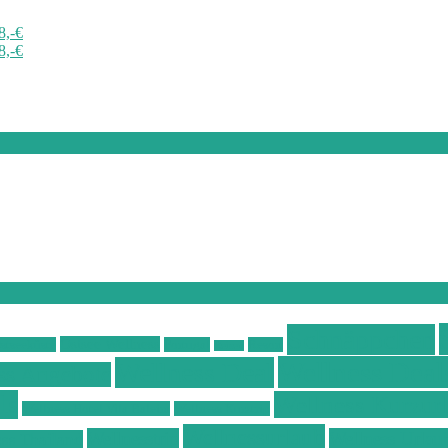
8,-€
8,-€
Schnäppchen
Ostsee Wellness
stseeküste
Portugal
Resort
Reisen
Wellness Deal
Wellness Deal
ss Angebote
ls
Wellness Kurzur
Wellness Hotel Vila Baleira
Wellness Kurztrip
Wellnessurlaub
Wellnesstrip
Wellness Urlau
ss Thailand