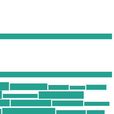
Spa
Spa & Wellness
Spa Resort
Spa-Reisen
Spa-Urlaub
s
Wellness günstig
Wellness Deutschland
laub
Wellness Reisen
Wellnessreisen
Wellness Resort
Wellness Wochenende
b
Wellnesswochenende
Westböhmen