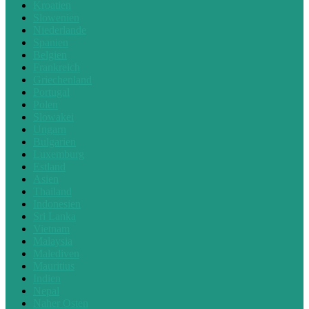
Kroatien
Slowenien
Niederlande
Spanien
Belgien
Frankreich
Griechenland
Portugal
Polen
Slowakei
Ungarn
Bulgarien
Luxemburg
Estland
Asien
Thailand
Indonesien
Sri Lanka
Vietnam
Malaysia
Malediven
Mauritius
Indien
Nepal
Naher Osten