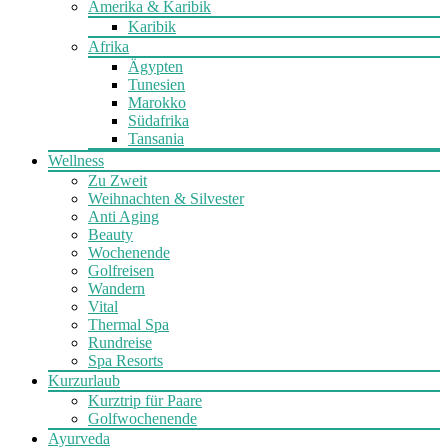
Amerika & Karibik
Karibik
Afrika
Ägypten
Tunesien
Marokko
Südafrika
Tansania
Wellness
Zu Zweit
Weihnachten & Silvester
Anti Aging
Beauty
Wochenende
Golfreisen
Wandern
Vital
Thermal Spa
Rundreise
Spa Resorts
Kurzurlaub
Kurztrip für Paare
Golfwochenende
Ayurveda