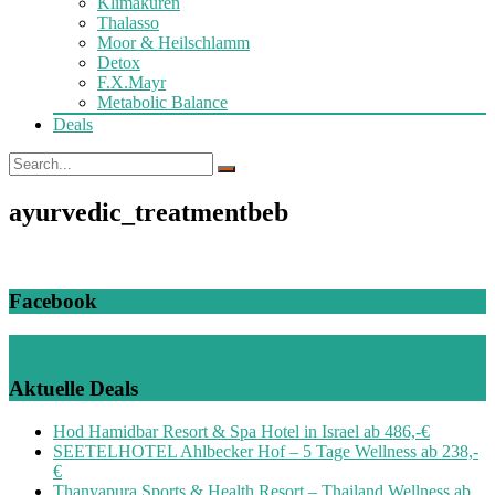
Klimakuren
Thalasso
Moor & Heilschlamm
Detox
F.X.Mayr
Metabolic Balance
Deals
ayurvedic_treatmentbeb
Facebook
Aktuelle Deals
Hod Hamidbar Resort & Spa Hotel in Israel ab 486,-€
SEETELHOTEL Ahlbecker Hof – 5 Tage Wellness ab 238,-
€
Thanyapura Sports & Health Resort – Thailand Wellness ab