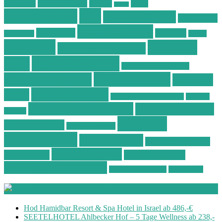
Ostsee Wellness
Ostseeküste
Portugal
Resort
Reisen
Spa
Schnäppchen
Spa & Wellness
Spa-Reisen
Spatrip24.com
Spa Resort
Thailand
Spa-Urlaub
Urlaub
Wellness
Wellness
Wellness Angebote
Wellness Deals
Deal
Wellness Deutschland
Wellnesshotel
Wellness günstig
Wellness
Wellnesshotels
Hotel
Wellness Hotel Vila Baleira
Wellness
Wellness Kurzurlaub
Wellness Reisen
Kurztrip
Wellness
Wellnessreisen
Wellness Resort
Schnäppchen
Wellness Spa
Wellness Thailand
Wellnessurlaub
Wellnesstrip
Wellness Urlaub
Wellness Wochenende
Wellnesswochenende
Westböhmen
Aktuelle Wellness Deals
Hod Hamidbar Resort & Spa Hotel in Israel ab 486,-€
SEETELHOTEL Ahlbecker Hof – 5 Tage Wellness ab 238,-