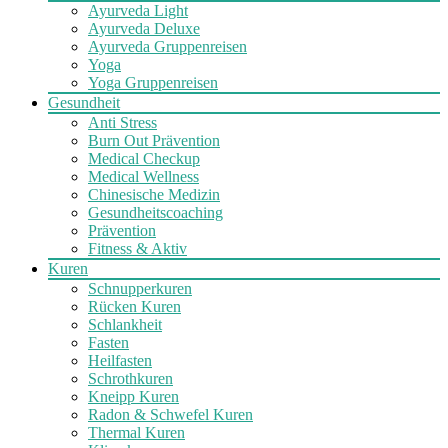
Ayurveda Light
Ayurveda Deluxe
Ayurveda Gruppenreisen
Yoga
Yoga Gruppenreisen
Gesundheit
Anti Stress
Burn Out Prävention
Medical Checkup
Medical Wellness
Chinesische Medizin
Gesundheitscoaching
Prävention
Fitness & Aktiv
Kuren
Schnupperkuren
Rücken Kuren
Schlankheit
Fasten
Heilfasten
Schrothkuren
Kneipp Kuren
Radon & Schwefel Kuren
Thermal Kuren