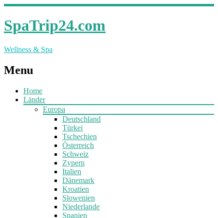
SpaTrip24.com
Wellness & Spa
Menu
Home
Länder
Europa
Deutschland
Türkei
Tschechien
Österreich
Schweiz
Zypern
Italien
Dänemark
Kroatien
Slowenien
Niederlande
Spanien