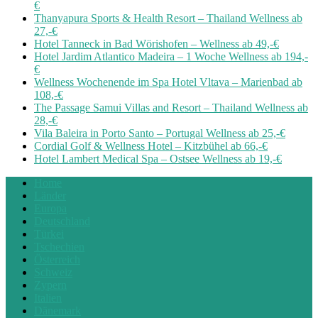
€
Thanyapura Sports & Health Resort – Thailand Wellness ab
27,-€
Hotel Tanneck in Bad Wörishofen – Wellness ab 49,-€
Hotel Jardim Atlantico Madeira – 1 Woche Wellness ab 194,-
€
Wellness Wochenende im Spa Hotel Vltava – Marienbad ab
108,-€
The Passage Samui Villas and Resort – Thailand Wellness ab
28,-€
Vila Baleira in Porto Santo – Portugal Wellness ab 25,-€
Cordial Golf & Wellness Hotel – Kitzbühel ab 66,-€
Hotel Lambert Medical Spa – Ostsee Wellness ab 19,-€
Home
Länder
Europa
Deutschland
Türkei
Tschechien
Österreich
Schweiz
Zypern
Italien
Dänemark