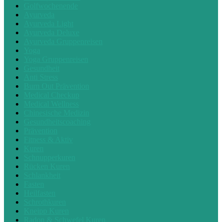
Golfwochenende
Ayurveda
Ayurveda Light
Ayurveda Deluxe
Ayurveda Gruppenreisen
Yoga
Yoga Gruppenreisen
Gesundheit
Anti Stress
Burn Out Prävention
Medical Checkup
Medical Wellness
Chinesische Medizin
Gesundheitscoaching
Prävention
Fitness & Aktiv
Kuren
Schnupperkuren
Rücken Kuren
Schlankheit
Fasten
Heilfasten
Schrothkuren
Kneipp Kuren
Radon & Schwefel Kuren