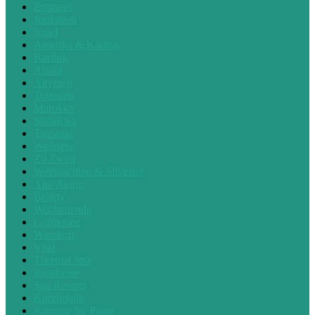
Emirates
Jordanien
Israel
Amerika & Karibik
Karibik
Afrika
Ägypten
Tunesien
Marokko
Südafrika
Tansania
Wellness
Zu Zweit
Weihnachten & Silvester
Anti Aging
Beauty
Wochenende
Golfreisen
Wandern
Vital
Thermal Spa
Rundreise
Spa Resorts
Kurzurlaub
Kurztrip für Paare