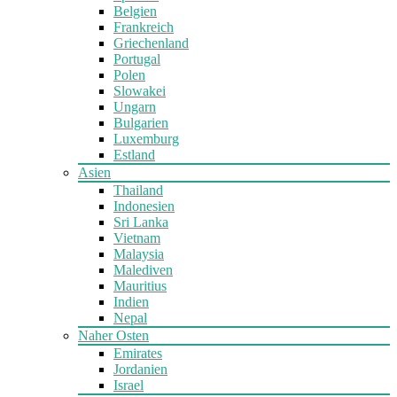
Belgien
Frankreich
Griechenland
Portugal
Polen
Slowakei
Ungarn
Bulgarien
Luxemburg
Estland
Asien
Thailand
Indonesien
Sri Lanka
Vietnam
Malaysia
Malediven
Mauritius
Indien
Nepal
Naher Osten
Emirates
Jordanien
Israel