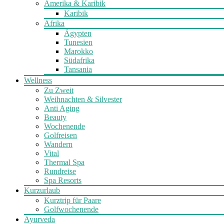
Amerika & Karibik
Karibik
Afrika
Ägypten
Tunesien
Marokko
Südafrika
Tansania
Wellness
Zu Zweit
Weihnachten & Silvester
Anti Aging
Beauty
Wochenende
Golfreisen
Wandern
Vital
Thermal Spa
Rundreise
Spa Resorts
Kurzurlaub
Kurztrip für Paare
Golfwochenende
Ayurveda