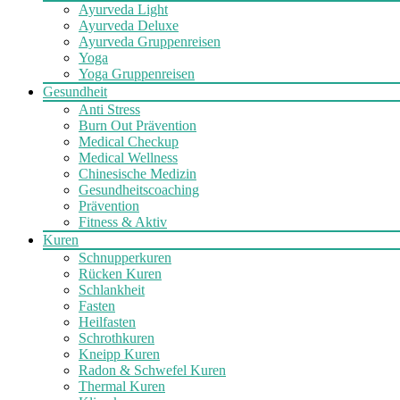
Ayurveda Light
Ayurveda Deluxe
Ayurveda Gruppenreisen
Yoga
Yoga Gruppenreisen
Gesundheit
Anti Stress
Burn Out Prävention
Medical Checkup
Medical Wellness
Chinesische Medizin
Gesundheitscoaching
Prävention
Fitness & Aktiv
Kuren
Schnupperkuren
Rücken Kuren
Schlankheit
Fasten
Heilfasten
Schrothkuren
Kneipp Kuren
Radon & Schwefel Kuren
Thermal Kuren