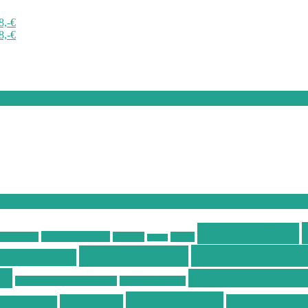
8,-€
8,-€
Schnäppchen
Ostsee Wellness
stseeküste
Portugal
Resort
Reisen
Wellness Deal
Wellness Deal
ss Angebote
ls
Wellness Kurzur
Wellness Hotel Vila Baleira
Wellness Kurztrip
Wellnessurlaub
Wellnesstrip
Wellness Urlau
ss Thailand