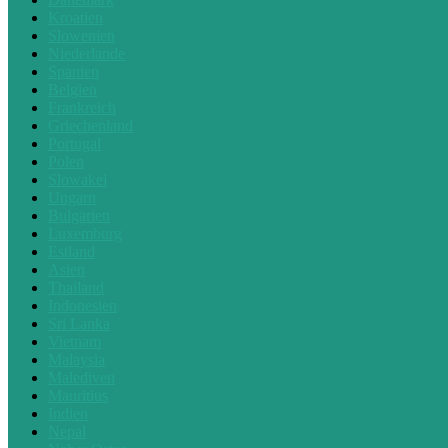
Kroatien
Slowenien
Niederlande
Spanien
Belgien
Frankreich
Griechenland
Portugal
Polen
Slowakei
Ungarn
Bulgarien
Luxemburg
Estland
Asien
Thailand
Indonesien
Sri Lanka
Vietnam
Malaysia
Malediven
Mauritius
Indien
Nepal