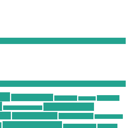
Spa
Spa & Wellness
Spa Resort
Spa-Reisen
Spa-Urlaub
s
Wellness günstig
Wellness Deutschland
laub
Wellness Reisen
Wellnessreisen
Wellness Resort
Wellness Wochenende
b
Wellnesswochenende
Westböhmen