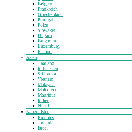
Belgien
Frankreich
Griechenland
Portugal
Polen
Slowakei
Ungarn
Bulgarien
Luxemburg
Estland
Asien
Thailand
Indonesien
Sri Lanka
Vietnam
Malaysia
Malediven
Mauritius
Indien
Nepal
Naher Osten
Emirates
Jordanien
Israel