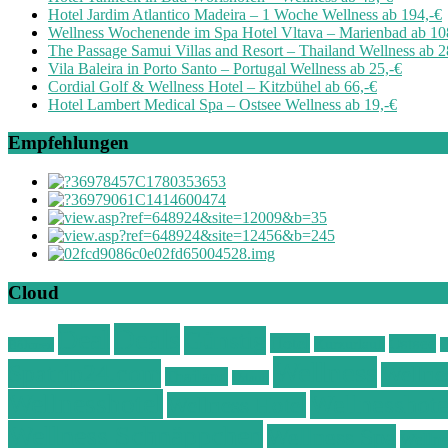
Hotel Jardim Atlantico Madeira – 1 Woche Wellness ab 194,-€
Wellness Wochenende im Spa Hotel Vltava – Marienbad ab 10
The Passage Samui Villas and Resort – Thailand Wellness ab 2
Vila Baleira in Porto Santo – Portugal Wellness ab 25,-€
Cordial Golf & Wellness Hotel – Kitzbühel ab 66,-€
Hotel Lambert Medical Spa – Ostsee Wellness ab 19,-€
Empfehlungen
Cloud
Deals
Deal
Günstig
Hotel
Ostsee
Kurzurlaub
Böhmen
O
Wellness
Spatrip24.com
Wellne
Thailand
Urlaub
Wellnesshotel
Wellnesshote
Wellness Hotel
Wellness Schnäppchen
Wellness Spa
Wellne