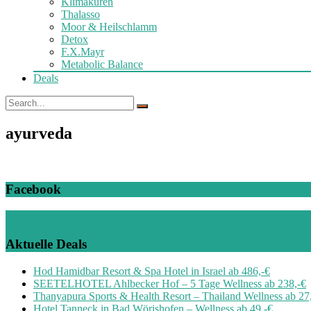
Klimakuren
Thalasso
Moor & Heilschlamm
Detox
F.X.Mayr
Metabolic Balance
Deals
ayurveda
Facebook
Aktuelle Deals
Hod Hamidbar Resort & Spa Hotel in Israel ab 486,-€
SEETELHOTEL Ahlbecker Hof – 5 Tage Wellness ab 238,-€
Thanyapura Sports & Health Resort – Thailand Wellness ab 27
Hotel Tanneck in Bad Wörishofen – Wellness ab 49,-€