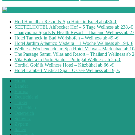
Aktuelle Wellness Deals
Hod Hamidbar Resort & Spa Hotel in Israel ab 486,-€
SEETELHOTEL Ahlbecker Hof – 5 Tage Wellness ab 238,-€
Thanyapura Sports & Health Resort – Thailand Wellness ab 27
Hotel Tanneck in Bad Wörishofen – Wellness ab 49,-€
Hotel Jardim Atlantico Madeira – 1 Woche Wellness ab 194,-€
Wellness Wochenende im Spa Hotel Vltava – Marienbad ab 10
The Passage Samui Villas and Resort – Thailand Wellness ab 2
Vila Baleira in Porto Santo – Portugal Wellness ab 25,-€
Cordial Golf & Wellness Hotel – Kitzbühel ab 66,-€
Hotel Lambert Medical Spa – Ostsee Wellness ab 19,-€
Home
Länder
Europa
Deutschland
Türkei
Tschechien
Österreich
Schweiz
Zypern
Italien
Dänemark