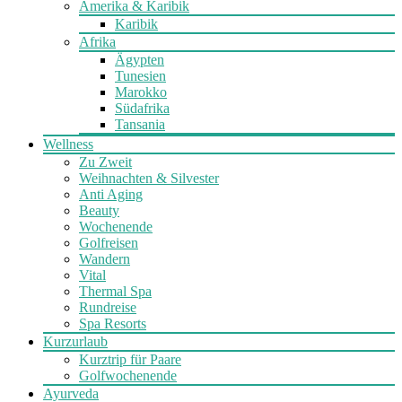
Amerika & Karibik
Karibik
Afrika
Ägypten
Tunesien
Marokko
Südafrika
Tansania
Wellness
Zu Zweit
Weihnachten & Silvester
Anti Aging
Beauty
Wochenende
Golfreisen
Wandern
Vital
Thermal Spa
Rundreise
Spa Resorts
Kurzurlaub
Kurztrip für Paare
Golfwochenende
Ayurveda