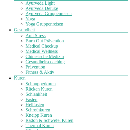
Ayurveda Light
Ayurveda Deluxe
Ayurveda Gruppenreisen
Yoga
Yoga Gruppenreisen
Gesundheit
Anti Stress
Burn Out Prävention
Medical Checkup
Medical Wellness
Chinesische Medizin
Gesundheitscoaching
Prävention
Fitness & Aktiv
Kuren
Schnupperkuren
Rücken Kuren
Schlankheit
Fasten
Heilfasten
Schrothkuren
Kneipp Kuren
Radon & Schwefel Kuren
Thermal Kuren