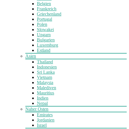
Belgien
Frankreich
Griechenland
Portugal
Polen
Slowakei
Ungarn
Bulgarien
Luxemburg
Estland
Asien
Thailand
Indonesien
Sri Lanka
Vietnam
Malaysia
Malediven
Mauritius
Indien
Nepal
Naher Osten
Emirates
Jordanien
Israel