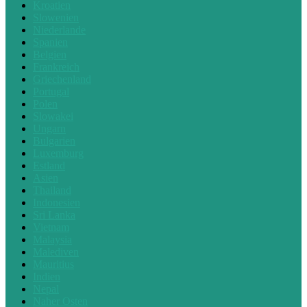
Kroatien
Slowenien
Niederlande
Spanien
Belgien
Frankreich
Griechenland
Portugal
Polen
Slowakei
Ungarn
Bulgarien
Luxemburg
Estland
Asien
Thailand
Indonesien
Sri Lanka
Vietnam
Malaysia
Malediven
Mauritius
Indien
Nepal
Naher Osten