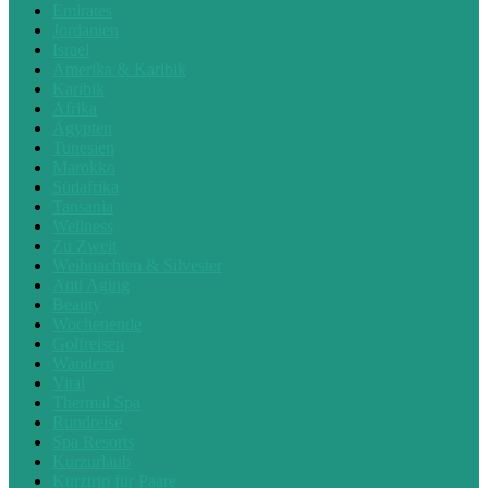
Emirates
Jordanien
Israel
Amerika & Karibik
Karibik
Afrika
Ägypten
Tunesien
Marokko
Südafrika
Tansania
Wellness
Zu Zweit
Weihnachten & Silvester
Anti Aging
Beauty
Wochenende
Golfreisen
Wandern
Vital
Thermal Spa
Rundreise
Spa Resorts
Kurzurlaub
Kurztrip für Paare