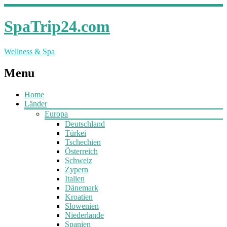
SpaTrip24.com
Wellness & Spa
Menu
Home
Länder
Europa
Deutschland
Türkei
Tschechien
Österreich
Schweiz
Zypern
Italien
Dänemark
Kroatien
Slowenien
Niederlande
Spanien