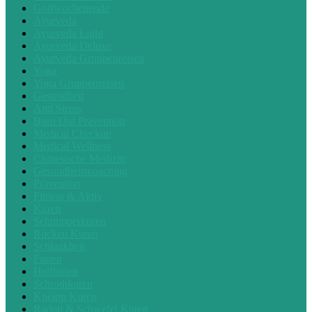
Golfwochenende
Ayurveda
Ayurveda Light
Ayurveda Deluxe
Ayurveda Gruppenreisen
Yoga
Yoga Gruppenreisen
Gesundheit
Anti Stress
Burn Out Prävention
Medical Checkup
Medical Wellness
Chinesische Medizin
Gesundheitscoaching
Prävention
Fitness & Aktiv
Kuren
Schnupperkuren
Rücken Kuren
Schlankheit
Fasten
Heilfasten
Schrothkuren
Kneipp Kuren
Radon & Schwefel Kuren