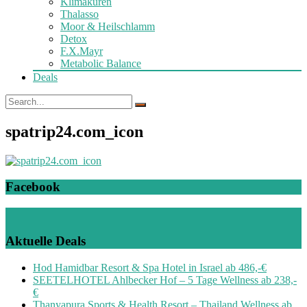
Klimakuren
Thalasso
Moor & Heilschlamm
Detox
F.X.Mayr
Metabolic Balance
Deals
spatrip24.com_icon
Facebook
Aktuelle Deals
Hod Hamidbar Resort & Spa Hotel in Israel ab 486,-€
SEETELHOTEL Ahlbecker Hof – 5 Tage Wellness ab 238,-
€
Thanyapura Sports & Health Resort – Thailand Wellness ab