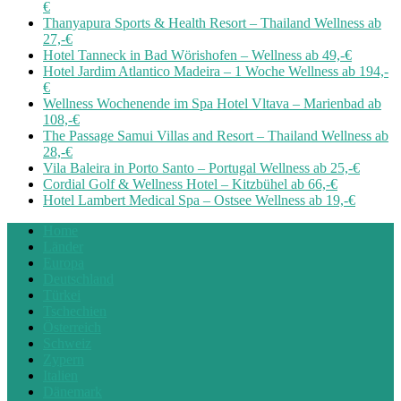
€
Thanyapura Sports & Health Resort – Thailand Wellness ab
27,-€
Hotel Tanneck in Bad Wörishofen – Wellness ab 49,-€
Hotel Jardim Atlantico Madeira – 1 Woche Wellness ab 194,-
€
Wellness Wochenende im Spa Hotel Vltava – Marienbad ab
108,-€
The Passage Samui Villas and Resort – Thailand Wellness ab
28,-€
Vila Baleira in Porto Santo – Portugal Wellness ab 25,-€
Cordial Golf & Wellness Hotel – Kitzbühel ab 66,-€
Hotel Lambert Medical Spa – Ostsee Wellness ab 19,-€
Home
Länder
Europa
Deutschland
Türkei
Tschechien
Österreich
Schweiz
Zypern
Italien
Dänemark