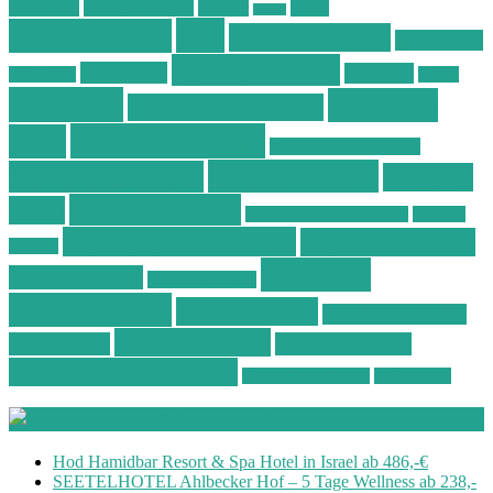
Ostsee Wellness
Ostseeküste
Portugal
Resort
Reisen
Spa
Schnäppchen
Spa & Wellness
Spa-Reisen
Spatrip24.com
Spa Resort
Thailand
Spa-Urlaub
Urlaub
Wellness
Wellness
Wellness Angebote
Wellness Deals
Deal
Wellness Deutschland
Wellnesshotel
Wellness günstig
Wellness
Wellnesshotels
Hotel
Wellness Hotel Vila Baleira
Wellness
Wellness Kurzurlaub
Wellness Reisen
Kurztrip
Wellness
Wellnessreisen
Wellness Resort
Schnäppchen
Wellness Spa
Wellness Thailand
Wellnessurlaub
Wellnesstrip
Wellness Urlaub
Wellness Wochenende
Wellnesswochenende
Westböhmen
Aktuelle Wellness Deals
Hod Hamidbar Resort & Spa Hotel in Israel ab 486,-€
SEETELHOTEL Ahlbecker Hof – 5 Tage Wellness ab 238,-